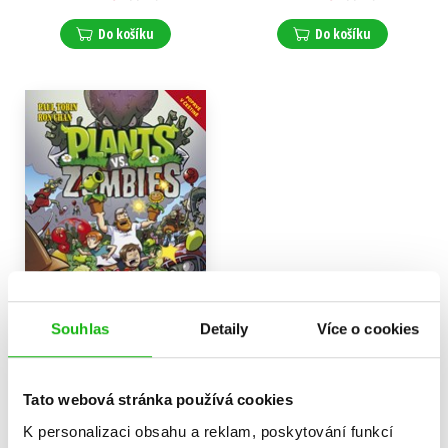
Do košíku
Do košíku
Souhlas
Detaily
Více o cookies
Plants vs. Zombies -
Trávogedon
Tato webová stránka používá cookies
Paul Tobin
,
Ron Chan
K personalizaci obsahu a reklam, poskytování funkcí