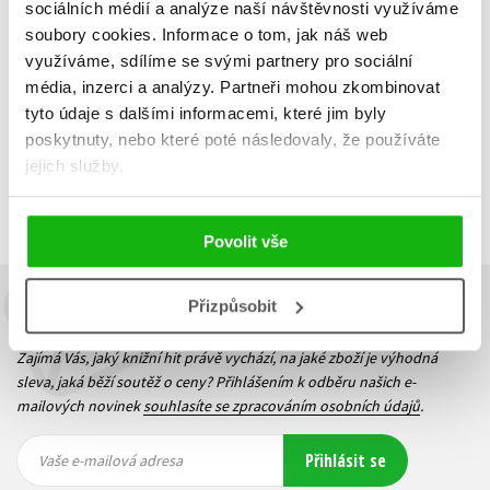
135 Kč
169 Kč
sociálních médií a analýze naší návštěvnosti využíváme
soubory cookies.
Informace o tom, jak náš web
Do košíku
využíváme, sdílíme se svými partnery pro sociální
média, inzerci a analýzy.
Partneři mohou zkombinovat
tyto údaje s dalšími informacemi, které jim byly
poskytnuty, nebo které poté následovaly, že používáte
Zobrazuji 1 až 3 z celkem 3 záznamů
jejich služby.
Zobraz záznamů
Předchozí
1
Další
Povolit vše
Přizpůsobit
Budete to vědět jako první!
Zajímá Vás, jaký knižní hit právě vychází, na jaké zboží je výhodná
sleva, jaká běží soutěž o ceny? Přihlášením k odběru našich e-
mailových novinek
souhlasíte se zpracováním osobních údajů
.
Vaše e-
Vaše e-
Přihlásit se
mailová
mailová
Vaše e-mailová adresa
adresa
adresa