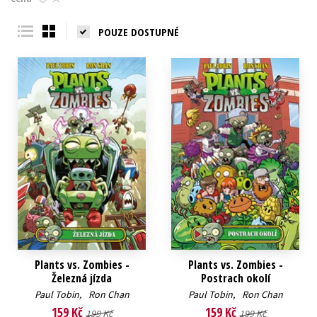
Young adult (SK)
Zahraniční literatura
Zdraví a životní styl
POUZE DOSTUPNÉ
Všechny tituly
Plants vs. Zombies -
Plants vs. Zombies -
Železná jízda
Postrach okolí
Paul Tobin
,
Ron Chan
Paul Tobin
,
Ron Chan
159 Kč
159 Kč
199 Kč
199 Kč