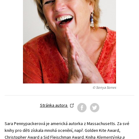
Young adult (SK)
Zahraniční literatura
Zdraví a životní styl
Všechny tituly
© Sonya Sones
Stránka autora
Sara Pennypackerová je americká autorka z Massachusetts. Za své
knihy pro děti získala mnohá ocenění, např. Golden Kite Award,
Christopher Award a Sid Fleischman Award. Kniha
Klementýnka a