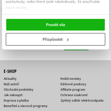
poskytnuty, nebo které poté následovaly, že používáte
jejich služby.
Budete to vědět jako první!
Zajímá Vás, jaký knižní hit právě vychází, na jaké zboží je výhodná
Povolit vše
sleva, jaká běží soutěž o ceny? Přihlášením k odběru našich e-
mailových novinek
souhlasíte se zpracováním osobních údajů
.
Přizpůsobit
Vaše e-
Vaše e-
Přihlásit se
mailová
mailová
Vaše e-mailová adresa
adresa
adresa
E-SHOP
Aktuality
Knižní novinky
Naši autoři
Dárkové poukazy
Obchodní podmínky
Affiliate program
Jak nakoupit
Ochrana soukromí
Doprava a platba
Zpětný odběr elektroodpadu
Benefitní a slevové programy