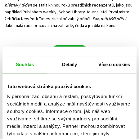
bláznivý týden
se stala knihou roku prestižních recenzentů, jako jsou
například Publishers weekly, School Library Journal atd. První místo
žebříčku New York Times získal půvabný příběh
Pax, můj liščí přítel
.
Jako malá ráda pracovala na zahradě, četla a jezdila na koni.
Hlídací pes
Souhlas
Detaily
Více o cookies
Datum vydání
Prodejnost
Název
Cena
Tato webová stránka používá cookies
POUZE DOSTUPNÉ
K personalizaci obsahu a reklam, poskytování funkcí
sociálních médií a analýze naší návštěvnosti využíváme
Nebyly nalezeny žádné tituly
soubory cookies.
Informace o tom, jak náš web
využíváme, sdílíme se svými partnery pro sociální
média, inzerci a analýzy.
Partneři mohou zkombinovat
tyto údaje s dalšími informacemi, které jim byly