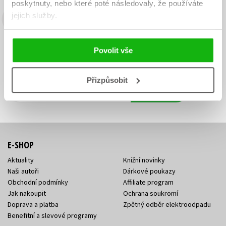
poskytnuty, nebo které poté následovaly, že používáte
jejich služby.
Budete to vědět jako první!
Zajímá Vás, jaký knižní hit právě vychází, na jaké zboží je výhodná
Povolit vše
sleva, jaká běží soutěž o ceny? Přihlášením k odběru našich e-
mailových novinek
souhlasíte se zpracováním osobních údajů
.
Přizpůsobit
Vaše e-
Vaše e-
Přihlásit se
mailová
mailová
Vaše e-mailová adresa
adresa
adresa
E-SHOP
Aktuality
Knižní novinky
Naši autoři
Dárkové poukazy
Obchodní podmínky
Affiliate program
Jak nakoupit
Ochrana soukromí
Doprava a platba
Zpětný odběr elektroodpadu
Benefitní a slevové programy