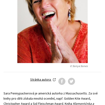
Young adult (SK)
Zahraniční literatura
Zdraví a životní styl
Všechny tituly
© Sonya Sones
Stránka autora
Sara Pennypackerová je americká autorka z Massachusetts. Za své
knihy pro děti získala mnohá ocenění, např. Golden Kite Award,
Christopher Award a Sid Fleischman Award. Kniha
Klementýnka a