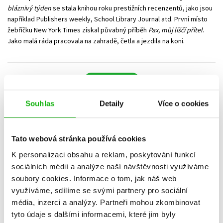
bláznivý týden
se stala knihou roku prestižních recenzentů, jako jsou
například Publishers weekly, School Library Journal atd. První místo
žebříčku New York Times získal půvabný příběh
Pax, můj liščí přítel
.
Jako malá ráda pracovala na zahradě, četla a jezdila na koni.
Hlídací pes
Souhlas
Detaily
Více o cookies
Datum vydání
Prodejnost
Název
Cena
Tato webová stránka používá cookies
POUZE DOSTUPNÉ
K personalizaci obsahu a reklam, poskytování funkcí
sociálních médií a analýze naší návštěvnosti využíváme
Nebyly nalezeny žádné tituly
soubory cookies.
Informace o tom, jak náš web
využíváme, sdílíme se svými partnery pro sociální
média, inzerci a analýzy.
Partneři mohou zkombinovat
tyto údaje s dalšími informacemi, které jim byly