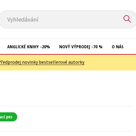
Vyhledávání
ANGLICKÉ KNIHY -20%
NOVÝ VÝPRODEJ -70 %
O NÁS
Předprodej novinky bestsellerové autorky
Přírodní vědy
Křížovky
Společnost, politika
Kuchařky
Technika a věda
New Adult
Učebnice
Ostatní
Umění a kultura
Počítače
ací pes
Výchova a pedagogika
Poezie
Young adult