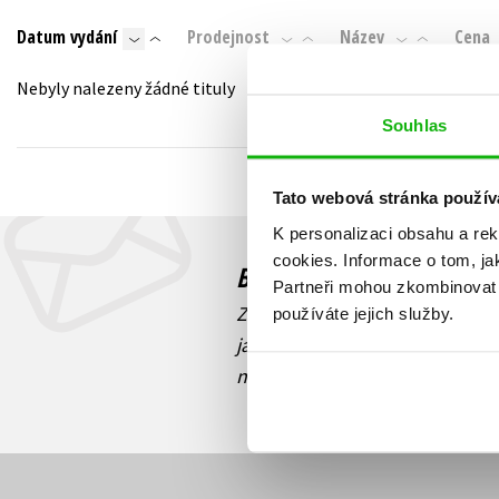
Auto - moto
Datum vydání
Prodejnost
Název
Cena
Jazyky
Beletrie pro děti
Kalendáře
Nebyly nalezeny žádné tituly
Beletrie pro dospělé
Kariéra a osobní rozvoj
Souhlas
Byznys a ekonomie
Komiks
Tato webová stránka použív
K personalizaci obsahu a re
V
cookies.
Informace o tom, ja
Budete to vědět jako prv
Partneři mohou zkombinovat t
Zajímá Vás, jaký knižní hit práv
používáte jejich služby.
jaká běží soutěž o ceny? Přihl
novinek
souhlasíte se zpracov