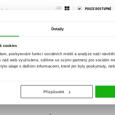
Populárně - naučná pro dospělé
POUZE DOSTUPNÉ
Young adult (SK)
Populárně - naučné pro děti
Zahraniční literatura
Předškoláci
Zdraví a životní styl
Detaily
Příroda a zahrada
á cookies
klam, poskytování funkcí sociálních médií a analýze naší návšt
šechny tituly
k náš web využíváme, sdílíme se svými partnery pro sociální méd
ní!
yto údaje s dalšími informacemi, které jim byly poskytnuty, neb
Vaše e-
Vaše e-
ě vychází, na jaké zboží je výhodná sleva,
mailová
mailová
Vaše e-mailov
adresa
adresa
ášením k odběru našich e-mailových
áním osobních údajů
.
Přizpůsobit