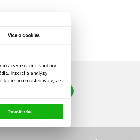
Více o cookies
ěvnosti využíváme soubory
ia, inzerci a analýzy.
o které poté následovaly, že
Přihlásit se
á adresa
Povolit vše