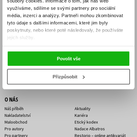
soubory cookies.
Informace o tom, jak náš web
E-SHOP
využíváme, sdílíme se svými partnery pro sociální
média, inzerci a analýzy.
Partneři mohou zkombinovat
Aktuality
Knižní novinky
tyto údaje s dalšími informacemi, které jim byly
Naši autoři
Dárkové poukazy
Obchodní podmínky
Affiliate program
poskytnuty, nebo které poté následovaly, že používáte
Jak nakoupit
Ochrana soukromí
jejich služby.
Doprava a platba
Zpětný odběr elektroodpadu
Benefitní a slevové programy
Povolit vše
KONTAKTY
Kontakt na e-shop
Kontakty Albatros Media
Přizpůsobit
Sídlo společnosti
O NÁS
Náš příběh
Aktuality
Nakladatelství
Kariéra
Maloobchod
Etický kodex
Pro autory
Nadace Albatros
Pro partnery
Restorio – online antikvariát