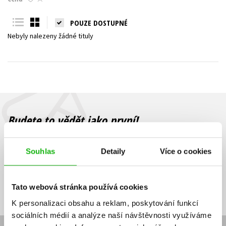
Young adult (SK)
Zahraniční literatura
Zdraví a životní styl
POUZE DOSTUPNÉ
Nebyly nalezeny žádné tituly
Všechny tituly
Budete to vědět jako první!
Zajímá Vás, jaký knižní hit právě vychází, na jaké zboží je výhodná
sleva, jaká běží soutěž o ceny? Přihlášením k odběru našich e-
Souhlas
Detaily
Více o cookies
mailových novinek
souhlasíte se zpracováním osobních údajů
.
Vaše e-
Vaše e-
Přihlásit se
mailová
mailová
Vaše e-mailová adresa
Tato webová stránka používá cookies
adresa
adresa
K personalizaci obsahu a reklam, poskytování funkcí
sociálních médií a analýze naší návštěvnosti využíváme