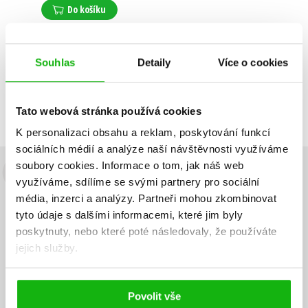
Do košíku
Souhlas
Detaily
Více o cookies
Zobrazuji 1 až 1 z celkem 1 záznamů
Zobraz záznamů
Předchozí
1
Další
Tato webová stránka používá cookies
K personalizaci obsahu a reklam, poskytování funkcí
sociálních médií a analýze naší návštěvnosti využíváme
soubory cookies.
Informace o tom, jak náš web
Budete to vědět jako první!
využíváme, sdílíme se svými partnery pro sociální
média, inzerci a analýzy.
Partneři mohou zkombinovat
Zajímá Vás, jaký knižní hit právě vychází, na jaké zboží je výhodná
tyto údaje s dalšími informacemi, které jim byly
sleva, jaká běží soutěž o ceny? Přihlášením k odběru našich e-
poskytnuty, nebo které poté následovaly, že používáte
mailových novinek
souhlasíte se zpracováním osobních údajů
.
jejich služby.
Vaše e-
Vaše e-
Přihlásit se
mailová
mailová
Vaše e-mailová adresa
adresa
adresa
Povolit vše