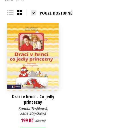
Young adult (SK)
Zahraniční literatura
Zdraví a životní styl
POUZE DOSTUPNÉ
Všechny tituly
Draci v hrnci - Co jedly
princezny
Kamila Teslíková
,
Jana Strýčková
199 Kč
249 Kč