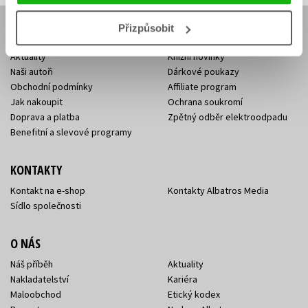
Přizpůsobit
E-SHOP
Aktuality
Knižní novinky
Naši autoři
Dárkové poukazy
Obchodní podmínky
Affiliate program
Jak nakoupit
Ochrana soukromí
Doprava a platba
Zpětný odběr elektroodpadu
Benefitní a slevové programy
KONTAKTY
Kontakt na e-shop
Kontakty Albatros Media
Sídlo společnosti
O NÁS
Náš příběh
Aktuality
Nakladatelství
Kariéra
Maloobchod
Etický kodex