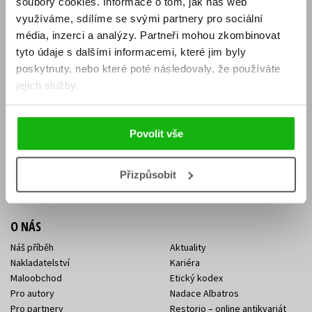
soubory cookies.
Informace o tom, jak náš web
E-SHOP
využíváme, sdílíme se svými partnery pro sociální
média, inzerci a analýzy.
Partneři mohou zkombinovat
Aktuality
Knižní novinky
tyto údaje s dalšími informacemi, které jim byly
Naši autoři
Dárkové poukazy
Obchodní podmínky
Affiliate program
poskytnuty, nebo které poté následovaly, že používáte
Jak nakoupit
Ochrana soukromí
jejich služby.
Doprava a platba
Zpětný odběr elektroodpadu
Benefitní a slevové programy
Povolit vše
KONTAKTY
Kontakt na e-shop
Kontakty Albatros Media
Přizpůsobit
Sídlo společnosti
O NÁS
Náš příběh
Aktuality
Nakladatelství
Kariéra
Maloobchod
Etický kodex
Pro autory
Nadace Albatros
Pro partnery
Restorio – online antikvariát