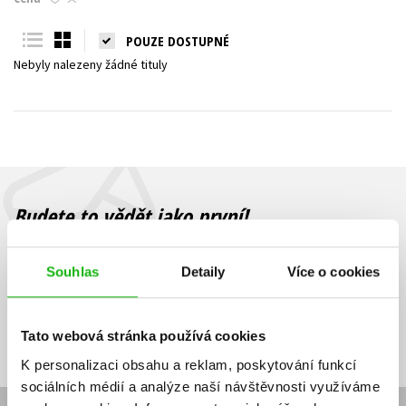
Young adult (SK)
Zahraniční literatura
Zdraví a životní styl
POUZE DOSTUPNÉ
Nebyly nalezeny žádné tituly
Všechny tituly
Budete to vědět jako první!
Zajímá Vás, jaký knižní hit právě vychází, na jaké zboží je výhodná
sleva, jaká běží soutěž o ceny? Přihlášením k odběru našich e-
Souhlas
Detaily
Více o cookies
mailových novinek
souhlasíte se zpracováním osobních údajů
.
Vaše e-
Vaše e-
Přihlásit se
mailová
mailová
Vaše e-mailová adresa
Tato webová stránka používá cookies
adresa
adresa
K personalizaci obsahu a reklam, poskytování funkcí
sociálních médií a analýze naší návštěvnosti využíváme