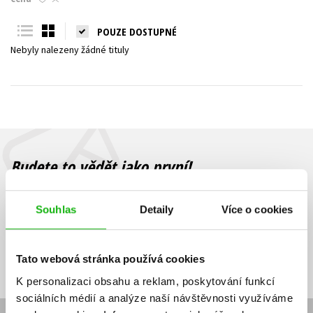
Young adult (SK)
Zahraniční literatura
Zdraví a životní styl
POUZE DOSTUPNÉ
Nebyly nalezeny žádné tituly
Všechny tituly
Budete to vědět jako první!
Zajímá Vás, jaký knižní hit právě vychází, na jaké zboží je výhodná
sleva, jaká běží soutěž o ceny? Přihlášením k odběru našich e-
Souhlas
Detaily
Více o cookies
mailových novinek
souhlasíte se zpracováním osobních údajů
.
Vaše e-
Vaše e-
Přihlásit se
mailová
mailová
Vaše e-mailová adresa
Tato webová stránka používá cookies
adresa
adresa
K personalizaci obsahu a reklam, poskytování funkcí
sociálních médií a analýze naší návštěvnosti využíváme