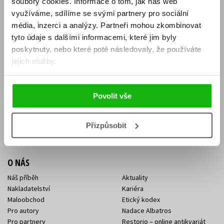
soubory cookies.
Informace o tom, jak náš web
E-SHOP
využíváme, sdílíme se svými partnery pro sociální
média, inzerci a analýzy.
Partneři mohou zkombinovat
Aktuality
Knižní novinky
tyto údaje s dalšími informacemi, které jim byly
Naši autoři
Dárkové poukazy
Obchodní podmínky
Affiliate program
poskytnuty, nebo které poté následovaly, že používáte
Jak nakoupit
Ochrana soukromí
jejich služby.
Doprava a platba
Zpětný odběr elektroodpadu
Benefitní a slevové programy
Povolit vše
KONTAKTY
Kontakt na e-shop
Kontakty Albatros Media
Přizpůsobit
Sídlo společnosti
O NÁS
Náš příběh
Aktuality
Nakladatelství
Kariéra
Maloobchod
Etický kodex
Pro autory
Nadace Albatros
Pro partnery
Restorio – online antikvariát