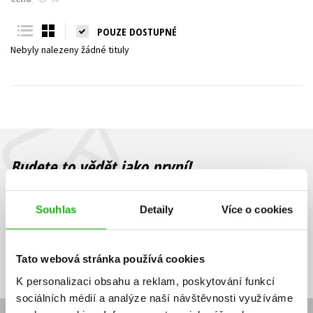
Young adult (SK)
Zahraniční literatura
Zdraví a životní styl
POUZE DOSTUPNÉ
Nebyly nalezeny žádné tituly
Všechny tituly
Budete to vědět jako první!
Zajímá Vás, jaký knižní hit právě vychází, na jaké zboží je výhodná
sleva, jaká běží soutěž o ceny? Přihlášením k odběru našich e-
Souhlas
Detaily
Více o cookies
mailových novinek
souhlasíte se zpracováním osobních údajů
.
Vaše e-
Vaše e-
Přihlásit se
mailová
mailová
Vaše e-mailová adresa
Tato webová stránka používá cookies
adresa
adresa
K personalizaci obsahu a reklam, poskytování funkcí
sociálních médií a analýze naší návštěvnosti využíváme