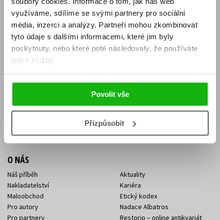
soubory cookies.
Informace o tom, jak náš web
E-SHOP
využíváme, sdílíme se svými partnery pro sociální
média, inzerci a analýzy.
Partneři mohou zkombinovat
Aktuality
Knižní novinky
tyto údaje s dalšími informacemi, které jim byly
Naši autoři
Dárkové poukazy
Obchodní podmínky
Affiliate program
poskytnuty, nebo které poté následovaly, že používáte
Jak nakoupit
Ochrana soukromí
jejich služby.
Doprava a platba
Zpětný odběr elektroodpadu
Benefitní a slevové programy
Povolit vše
KONTAKTY
Kontakt na e-shop
Kontakty Albatros Media
Přizpůsobit
Sídlo společnosti
O NÁS
Náš příběh
Aktuality
Nakladatelství
Kariéra
Maloobchod
Etický kodex
Pro autory
Nadace Albatros
Pro partnery
Restorio – online antikvariát