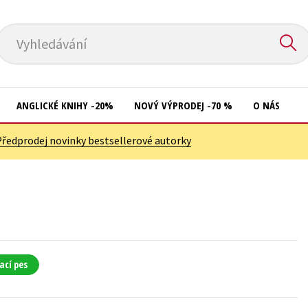
Vyhledávání
ANGLICKÉ KNIHY -20%
NOVÝ VÝPRODEJ -70 %
O NÁS
Předprodej novinky bestsellerové autorky
Přírodní vědy
Křížovky
Společnost, politika
Kuchařky
Technika a věda
New Adult
Učebnice
Ostatní
Umění a kultura
Počítače
ací pes
Výchova a pedagogika
Poezie
Young adult