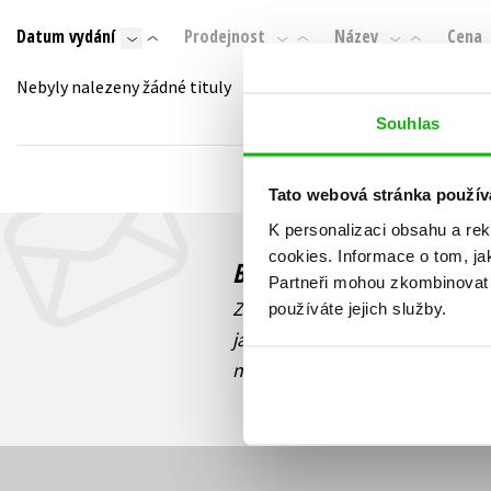
Auto - moto
Datum vydání
Prodejnost
Název
Cena
Jazyky
Beletrie pro děti
Kalendáře
Nebyly nalezeny žádné tituly
Beletrie pro dospělé
Kariéra a osobní rozvoj
Souhlas
Byznys a ekonomie
Komiks
Tato webová stránka použív
K personalizaci obsahu a re
V
cookies.
Informace o tom, ja
Budete to vědět jako prv
Partneři mohou zkombinovat t
Zajímá Vás, jaký knižní hit práv
používáte jejich služby.
jaká běží soutěž o ceny? Přihl
novinek
souhlasíte se zpracov