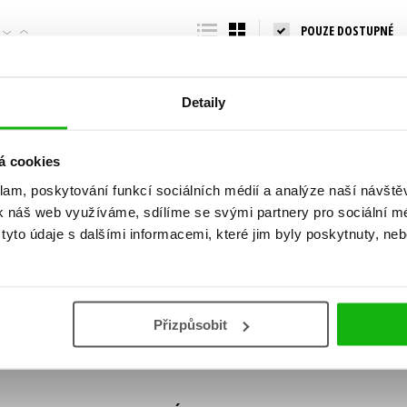
Populárně - naučná pro dospělé
POUZE DOSTUPNÉ
Young adult (SK)
Populárně - naučné pro děti
Zahraniční literatura
Předškoláci
Zdraví a životní styl
Detaily
Příroda a zahrada
á cookies
klam, poskytování funkcí sociálních médií a analýze naší návšt
šechny tituly
k náš web využíváme, sdílíme se svými partnery pro sociální méd
ní!
yto údaje s dalšími informacemi, které jim byly poskytnuty, neb
Vaše e-
Vaše e-
ě vychází, na jaké zboží je výhodná sleva,
mailová
mailová
Vaše e-mailov
adresa
adresa
ášením k odběru našich e-mailových
áním osobních údajů
.
Přizpůsobit