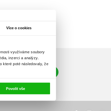
Více o cookies
ěvnosti využíváme soubory
ia, inzerci a analýzy.
o které poté následovaly, že
Přihlásit se
á adresa
Povolit vše