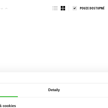
Populárně - naučná pro dospělé
POUZE DOSTUPNÉ
Young adult (SK)
Populárně - naučné pro děti
Zahraniční literatura
Předškoláci
Zdraví a životní styl
Příroda a zahrada
šechny tituly
Detaily
á cookies