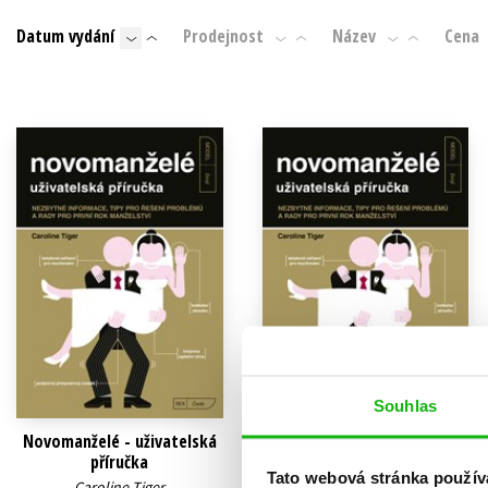
Auto - moto
Datum vydání
Prodejnost
Název
Cena
Jazyky
Beletrie pro děti
Kalendáře
Beletrie pro dospělé
Kariéra a osobní rozvoj
Byznys a ekonomie
Komiks
V
Souhlas
Novomanželé - uživatelská
Novomanželé - uživatelská
příručka
příručka
Tato webová stránka použív
Caroline Tiger
Caroline Tiger