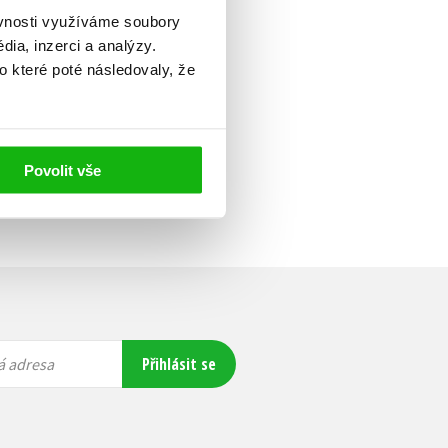
ěvnosti využíváme soubory
ia, inzerci a analýzy.
o které poté následovaly, že
Povolit vše
Přihlásit se
á adresa