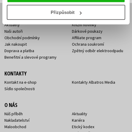
Přizpůsobit
E-SHOP
Aktuality
Knižní novinky
Naši autoři
Dárkové poukazy
Obchodní podmínky
Affiliate program
Jak nakoupit
Ochrana soukromí
Doprava a platba
Zpětný odběr elektroodpadu
Benefitní a slevové programy
KONTAKTY
Kontakt na e-shop
Kontakty Albatros Media
Sídlo společnosti
O NÁS
Náš příběh
Aktuality
Nakladatelství
Kariéra
Maloobchod
Etický kodex