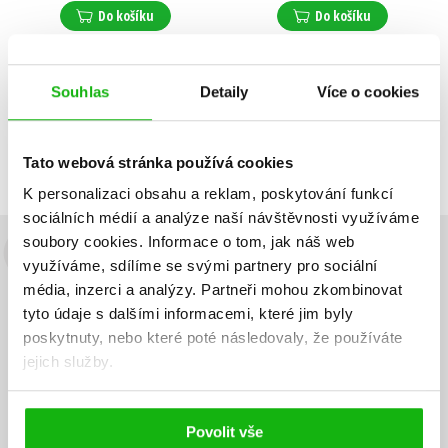
Do košíku
Do košíku
Souhlas
Detaily
Více o cookies
Zobrazuji 1 až 2 z celkem 2 záznamů
Zobraz záznamů
Předchozí
1
Další
Tato webová stránka používá cookies
K personalizaci obsahu a reklam, poskytování funkcí
sociálních médií a analýze naší návštěvnosti využíváme
soubory cookies.
Informace o tom, jak náš web
Budete to vědět jako první!
využíváme, sdílíme se svými partnery pro sociální
média, inzerci a analýzy.
Partneři mohou zkombinovat
Zajímá Vás, jaký knižní hit právě vychází, na jaké zboží je výhodná
tyto údaje s dalšími informacemi, které jim byly
sleva, jaká běží soutěž o ceny? Přihlášením k odběru našich e-
poskytnuty, nebo které poté následovaly, že používáte
mailových novinek
souhlasíte se zpracováním osobních údajů
.
jejich služby.
Vaše e-
Vaše e-
Přihlásit se
mailová
mailová
Vaše e-mailová adresa
adresa
adresa
Povolit vše