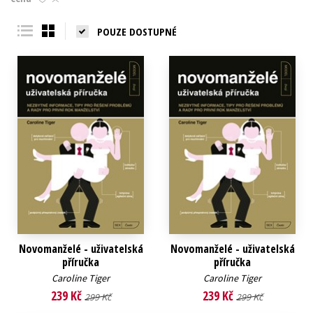
Young adult (SK)
Zahraniční literatura
Zdraví a životní styl
POUZE DOSTUPNÉ
Všechny tituly
Novomanželé - uživatelská
Novomanželé - uživatelská
příručka
příručka
Caroline Tiger
Caroline Tiger
239 Kč
239 Kč
299 Kč
299 Kč