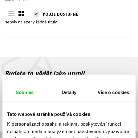
Young adult (SK)
Zahraniční literatura
Zdraví a životní styl
POUZE DOSTUPNÉ
Nebyly nalezeny žádné tituly
Všechny tituly
Budete to vědět jako první!
Zajímá Vás, jaký knižní hit právě vychází, na jaké zboží je výhodná
sleva, jaká běží soutěž o ceny? Přihlášením k odběru našich e-
Souhlas
Detaily
Více o cookies
mailových novinek
souhlasíte se zpracováním osobních údajů
.
Vaše e-
Vaše e-
Přihlásit se
mailová
mailová
Vaše e-mailová adresa
Tato webová stránka používá cookies
adresa
adresa
K personalizaci obsahu a reklam, poskytování funkcí
sociálních médií a analýze naší návštěvnosti využíváme