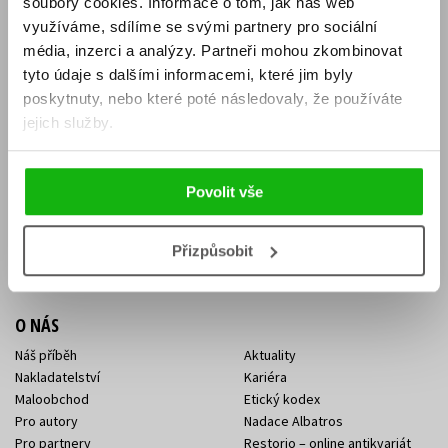
soubory cookies.
Informace o tom, jak náš web
E-SHOP
využíváme, sdílíme se svými partnery pro sociální
média, inzerci a analýzy.
Partneři mohou zkombinovat
Aktuality
Knižní novinky
tyto údaje s dalšími informacemi, které jim byly
Naši autoři
Dárkové poukazy
Obchodní podmínky
Affiliate program
poskytnuty, nebo které poté následovaly, že používáte
Jak nakoupit
Ochrana soukromí
jejich služby.
Doprava a platba
Zpětný odběr elektroodpadu
Benefitní a slevové programy
Povolit vše
KONTAKTY
Kontakt na e-shop
Kontakty Albatros Media
Přizpůsobit
Sídlo společnosti
O NÁS
Náš příběh
Aktuality
Nakladatelství
Kariéra
Maloobchod
Etický kodex
Pro autory
Nadace Albatros
Pro partnery
Restorio – online antikvariát