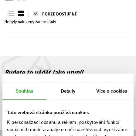
Young adult (SK)
Zahraniční literatura
Zdraví a životní styl
POUZE DOSTUPNÉ
Nebyly nalezeny žádné tituly
Všechny tituly
Budete to vědět jako první!
Zajímá Vás, jaký knižní hit právě vychází, na jaké zboží je výhodná
sleva, jaká běží soutěž o ceny? Přihlášením k odběru našich e-
Souhlas
Detaily
Více o cookies
mailových novinek
souhlasíte se zpracováním osobních údajů
.
Vaše e-
Vaše e-
Přihlásit se
mailová
mailová
Vaše e-mailová adresa
Tato webová stránka používá cookies
adresa
adresa
K personalizaci obsahu a reklam, poskytování funkcí
sociálních médií a analýze naší návštěvnosti využíváme