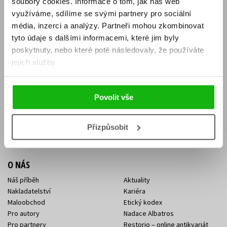
soubory cookies.
Informace o tom, jak náš web
E-SHOP
využíváme, sdílíme se svými partnery pro sociální
média, inzerci a analýzy.
Partneři mohou zkombinovat
Aktuality
Knižní novinky
tyto údaje s dalšími informacemi, které jim byly
Naši autoři
Dárkové poukazy
Obchodní podmínky
Affiliate program
poskytnuty, nebo které poté následovaly, že používáte
Jak nakoupit
Ochrana soukromí
jejich služby.
Doprava a platba
Zpětný odběr elektroodpadu
Benefitní a slevové programy
Povolit vše
KONTAKTY
Kontakt na e-shop
Kontakty Albatros Media
Přizpůsobit
Sídlo společnosti
O NÁS
Náš příběh
Aktuality
Nakladatelství
Kariéra
Maloobchod
Etický kodex
Pro autory
Nadace Albatros
Pro partnery
Restorio – online antikvariát