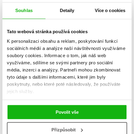
Souhlas
Detaily
Více o cookies
Tato webová stránka používá cookies
K personalizaci obsahu a reklam, poskytování funkcí
sociálních médií a analýze naší návštěvnosti využíváme
soubory cookies.
Informace o tom, jak náš web
využíváme, sdílíme se svými partnery pro sociální
média, inzerci a analýzy.
Partneři mohou zkombinovat
tyto údaje s dalšími informacemi, které jim byly
Válka vzpomínek
Dívka a noc
poskytnuty, nebo které poté následovaly, že používáte
Guillaume Musso
Guillaume Musso
jejich služby.
311 Kč
279 Kč
389 Kč
349 Kč
Do košíku
Do košíku
Povolit vše
Přizpůsobit