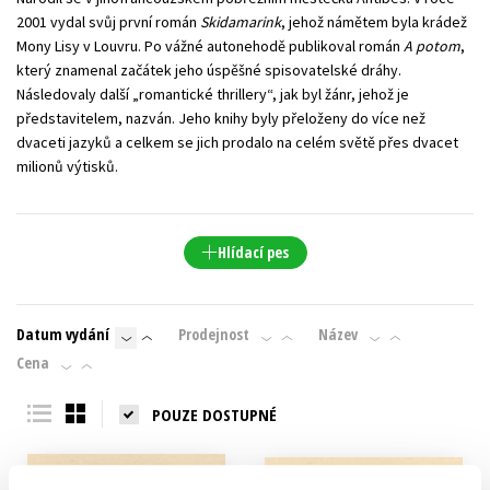
2001 vydal svůj první román
Skidamarink
, jehož námětem byla krádež
Mony Lisy v Louvru. Po vážné autonehodě publikoval román
A potom
,
který znamenal začátek jeho úspěšné spisovatelské dráhy.
Následovaly další „romantické thrillery“, jak byl žánr, jehož je
představitelem, nazván. Jeho knihy byly přeloženy do více než
dvaceti jazyků a celkem se jich prodalo na celém světě přes dvacet
milionů výtisků.
Hlídací pes
Datum vydání
Prodejnost
Název
Cena
POUZE DOSTUPNÉ