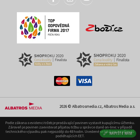
2026 © Albatrosmedia.cz, Albatros Media a.s.
Podle zákona o evidenci tržeb je prodávající povinen vystavit kupujícímu účtenku.
Zároveň je povinen zaevidovat přijatou tržbu u správce daně on-line; v případě
technického výpadku pak nejpozději do 48 hodin. Uvedené se týká pouze případů
NAPIŠTE NÁM
podléhajících EET.