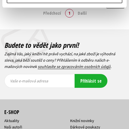
Zobrazuji 1 až 2 z celkem 2 záznamů
Zobraz záznamů
Předchozí
1
Další
Budete to vědět jako první!
Zajímá Vás, jaký knižní hit právě vychází, na jaké zboží je výhodná
sleva, jaká běží soutěž o ceny? Přihlášením k odběru našich e-
mailových novinek
souhlasíte se zpracováním osobních údajů
.
Vaše e-
Vaše e-
Přihlásit se
mailová
mailová
Vaše e-mailová adresa
adresa
adresa
E-SHOP
Aktuality
Knižní novinky
Naši autoři
Dárkové poukazy