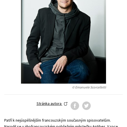
Young adult (SK)
Zahraniční literatura
Zdraví a životní styl
Všechny tituly
© Emanuele Scorcelletti
Stránka autora
Patří k nejúspěšnějším francouzským současným spisovatelům.
Narodil se v jihofrancouzském pobřežním městečku Antibes. V roce