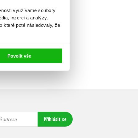
ěvnosti využíváme soubory
ia, inzerci a analýzy.
o které poté následovaly, že
Povolit vše
Přihlásit se
á adresa