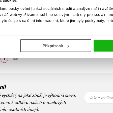
á cookies
klam, poskytování funkcí sociálních médií a analýze naší návšt
k náš web využíváme, sdílíme se svými partnery pro sociální méd
yto údaje s dalšími informacemi, které jim byly poskytnuty, neb
Přizpůsobit
Zobraz záznamů
1
Další
ní!
Vaše e-
Vaše e-
ě vychází, na jaké zboží je výhodná sleva,
mailová
mailová
Vaše e-mailov
adresa
adresa
ášením k odběru našich e-mailových
áním osobních údajů
.