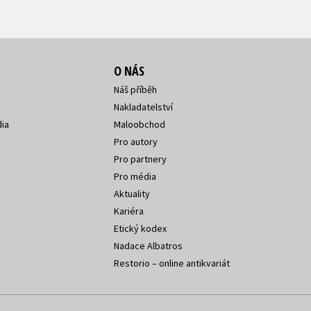
O NÁS
Náš příběh
Nakladatelství
ia
Maloobchod
Pro autory
Pro partnery
Pro média
Aktuality
Kariéra
Etický kodex
Nadace Albatros
Restorio – online antikvariát