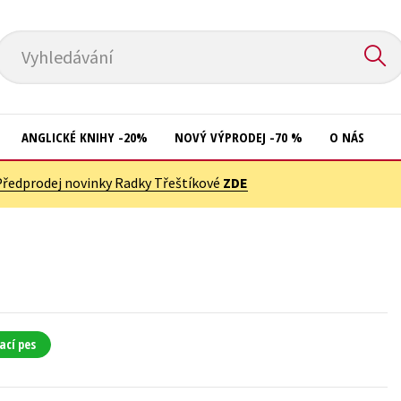
Vyhledávání
ANGLICKÉ KNIHY -20%
NOVÝ VÝPRODEJ -70 %
O NÁS
Předprodej novinky Radky Třeštíkové
ZDE
Přírodní vědy
Křížovky
Společnost, politika
Kuchařky
Technika a věda
New Adult
Učebnice
Ostatní
Umění a kultura
Počítače
ací pes
Výchova a pedagogika
Poezie
Young adult