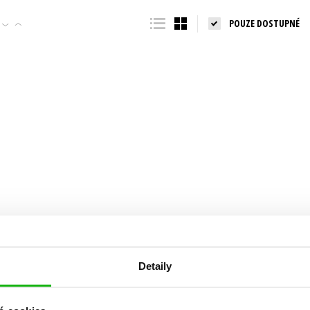
Populárně - naučná pro dospělé
POUZE DOSTUPNÉ
Young adult (SK)
Populárně - naučné pro děti
Zahraniční literatura
Předškoláci
Zdraví a životní styl
Příroda a zahrada
šechny tituly
Detaily