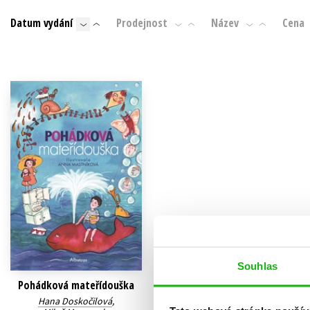
Auto - moto
Datum vydání
Prodejnost
Název
Cena
Jazyky
Beletrie pro děti
Kalendáře
Beletrie pro dospělé
Kariéra a osobní rozvoj
Byznys a ekonomie
Komiks
V
Souhlas
Pohádková mateřídouška
Hana Doskočilová
,