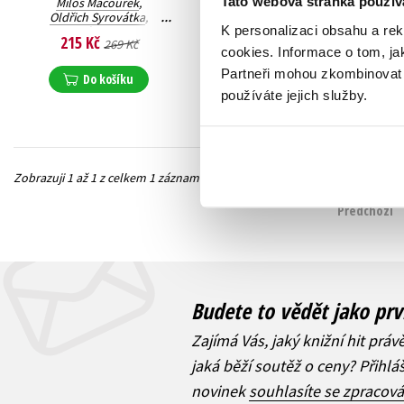
Tato webová stránka použív
Miloš Macourek
,
Oldřich Syrovátka
,
K personalizaci obsahu a re
Josef Brukner
,
215 Kč
269 Kč
Svatopluk Hrnčíř
,
cookies.
Informace o tom, ja
Marie Kubátová
,
Partneři mohou zkombinovat t
Ľubomír Feldek
,
Do košíku
Hana Žantovská
,
používáte jejich služby.
Ivan Vyskočil
,
Ota Šafránek
,
Dagmar Lhotová
,
Ludvík Aškenazy
,
Kolektiv
,
Václav Čtvrtek
,
Bohumil Hrabal
,
Karel Pecka
,
Helena Šmahelová
Zobrazuji 1 až 1 z celkem 1 záznamů
Předchozí
Budete to vědět jako prv
Zajímá Vás, jaký knižní hit práv
jaká běží soutěž o ceny? Přihl
novinek
souhlasíte se zpracov