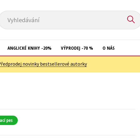
Vyhledávání
ANGLICKÉ KNIHY -20%
VÝPRODEJ -70 %
O NÁS
Předprodej novinky bestsellerové autorky
Přírodní vědy
Křížovky
Společnost, politika
Kuchařky
Technika a věda
New Adult
Učebnice
Ostatní
Umění a kultura
Počítače
ací pes
Výchova a pedagogika
Poezie
Young adult