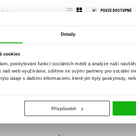
Populárně - naučná pro dospělé
POUZE DOSTUPNÉ
Young adult (SK)
Populárně - naučné pro děti
Zahraniční literatura
Předškoláci
Zdraví a životní styl
Detaily
Příroda a zahrada
á cookies
klam, poskytování funkcí sociálních médií a analýze naší návšt
šechny tituly
k náš web využíváme, sdílíme se svými partnery pro sociální méd
ní!
yto údaje s dalšími informacemi, které jim byly poskytnuty, neb
Vaše e-
Vaše e-
ě vychází, na jaké zboží je výhodná sleva,
mailová
mailová
Vaše e-mailov
adresa
adresa
ášením k odběru našich e-mailových
áním osobních údajů
.
Přizpůsobit