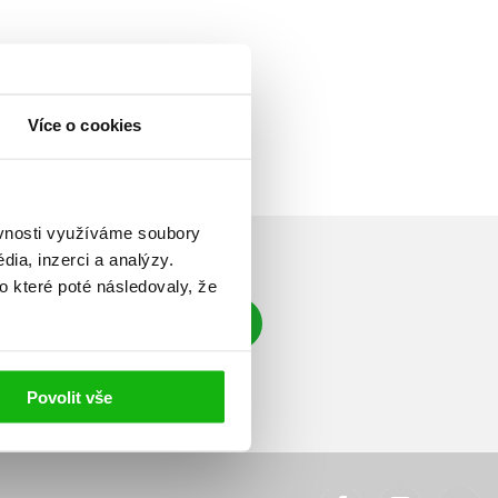
Více o cookies
ěvnosti využíváme soubory
ia, inzerci a analýzy.
o které poté následovaly, že
Přihlásit se
á adresa
Povolit vše