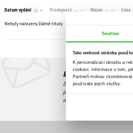
Auto - moto
Datum vydání
Prodejnost
Název
Cena
Jazyky
Beletrie pro děti
Kalendáře
Nebyly nalezeny žádné tituly
Beletrie pro dospělé
Kariéra a osobní rozvoj
Souhlas
Byznys a ekonomie
Komiks
Tato webová stránka použív
K personalizaci obsahu a re
V
cookies.
Informace o tom, ja
Budete to vědět jako prv
Partneři mohou zkombinovat t
Zajímá Vás, jaký knižní hit práv
používáte jejich služby.
jaká běží soutěž o ceny? Přihl
novinek
souhlasíte se zpracov