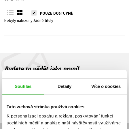
Young adult (SK)
Zahraniční literatura
Zdraví a životní styl
POUZE DOSTUPNÉ
Nebyly nalezeny žádné tituly
Všechny tituly
Budete to vědět jako první!
Zajímá Vás, jaký knižní hit právě vychází, na jaké zboží je výhodná
sleva, jaká běží soutěž o ceny? Přihlášením k odběru našich e-
Souhlas
Detaily
Více o cookies
mailových novinek
souhlasíte se zpracováním osobních údajů
.
Vaše e-
Vaše e-
Přihlásit se
mailová
mailová
Vaše e-mailová adresa
Tato webová stránka používá cookies
adresa
adresa
K personalizaci obsahu a reklam, poskytování funkcí
sociálních médií a analýze naší návštěvnosti využíváme