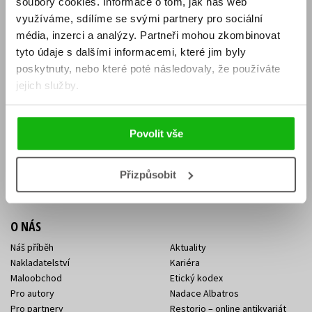
soubory cookies.
Informace o tom, jak náš web
E-SHOP
využíváme, sdílíme se svými partnery pro sociální
média, inzerci a analýzy.
Partneři mohou zkombinovat
Aktuality
Knižní novinky
tyto údaje s dalšími informacemi, které jim byly
Naši autoři
Dárkové poukazy
Obchodní podmínky
Affiliate program
poskytnuty, nebo které poté následovaly, že používáte
Jak nakoupit
Ochrana soukromí
jejich služby.
Doprava a platba
Zpětný odběr elektroodpadu
Benefitní a slevové programy
Povolit vše
KONTAKTY
Kontakt na e-shop
Kontakty Albatros Media
Přizpůsobit
Sídlo společnosti
O NÁS
Náš příběh
Aktuality
Nakladatelství
Kariéra
Maloobchod
Etický kodex
Pro autory
Nadace Albatros
Pro partnery
Restorio – online antikvariát