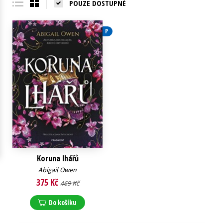
POUZE DOSTUPNÉ
Young adult (SK)
Zahraniční literatura
Zdraví a životní styl
P
Všechny tituly
Koruna lhářů
Abigail Owen
375 Kč
469 Kč
Do košíku