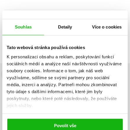
Zobrazuji 1 až 1 z celkem 1 záznamů
Zobraz záznamů
Souhlas
Detaily
Více o cookies
Předchozí
1
Další
Tato webová stránka používá cookies
K personalizaci obsahu a reklam, poskytování funkcí
sociálních médií a analýze naší návštěvnosti využíváme
soubory cookies.
Informace o tom, jak náš web
Budete to vědět jako první!
využíváme, sdílíme se svými partnery pro sociální
média, inzerci a analýzy.
Partneři mohou zkombinovat
Zajímá Vás, jaký knižní hit právě vychází, na jaké zboží je výhodná
tyto údaje s dalšími informacemi, které jim byly
sleva, jaká běží soutěž o ceny? Přihlášením k odběru našich e-
poskytnuty, nebo které poté následovaly, že používáte
mailových novinek
souhlasíte se zpracováním osobních údajů
.
jejich služby.
Vaše e-
Vaše e-
Přihlásit se
mailová
mailová
Vaše e-mailová adresa
adresa
adresa
Povolit vše