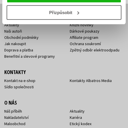
Přizpůsobit
E-SHOP
Aktuality
Knižní novinky
Naši autoři
Dárkové poukazy
Obchodní podmínky
Affiliate program
Jak nakoupit
Ochrana soukromí
Doprava a platba
Zpětný odběr elektroodpadu
Benefitní a slevové programy
KONTAKTY
Kontakt na e-shop
Kontakty Albatros Media
Sídlo společnosti
O NÁS
Náš příběh
Aktuality
Nakladatelství
Kariéra
Maloobchod
Etický kodex