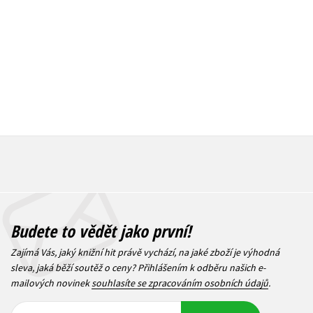
399 Kč
499 Kč
Budete to vědět jako první!
Zajímá Vás, jaký knižní hit právě vychází, na jaké zboží je výhodná
sleva, jaká běží soutěž o ceny? Přihlášením k odběru našich e-
mailových novinek
souhlasíte se zpracováním osobních údajů
.
Vaše e-
Vaše e-