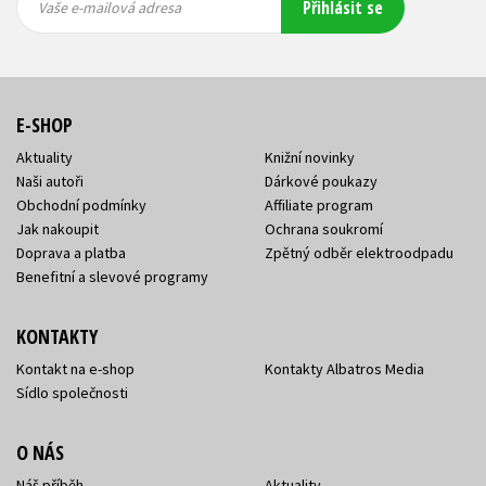
Přihlásit se
mailová
mailová
Vaše e-mailová adresa
adresa
adresa
E-SHOP
Aktuality
Knižní novinky
Naši autoři
Dárkové poukazy
Obchodní podmínky
Affiliate program
Jak nakoupit
Ochrana soukromí
Doprava a platba
Zpětný odběr elektroodpadu
Benefitní a slevové programy
KONTAKTY
Kontakt na e-shop
Kontakty Albatros Media
Sídlo společnosti
O NÁS
Náš příběh
Aktuality