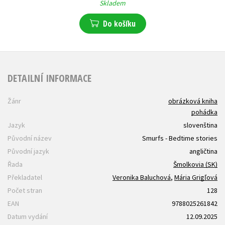
Skladem
Do košíku
DETAILNÍ INFORMACE
Žánr
obrázková kniha
pohádka
Jazyk
slovenština
Původní název
Smurfs - Bedtime stories
Původní jazyk
angličtina
Řada
Šmolkovia (SK)
Překladatel
Veronika Baluchová
,
Mária Grigľová
Počet stran
128
EAN
9788025261842
Datum vydání
12.09.2025