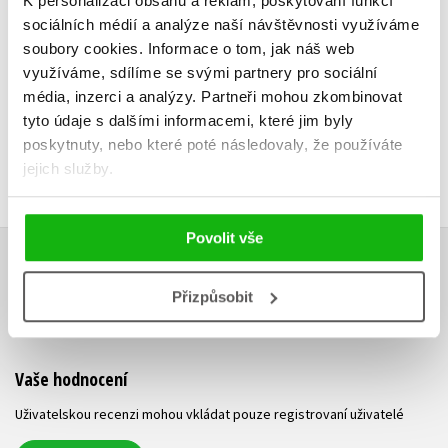
K personalizaci obsahu a reklam, poskytování funkcí
Do košík
Do košíku
sociálních médií a analýze naší návštěvnosti využíváme
159 Kč
1
119 Kč
149 Kč
soubory cookies.
Informace o tom, jak náš web
využíváme, sdílíme se svými partnery pro sociální
média, inzerci a analýzy.
Partneři mohou zkombinovat
tyto údaje s dalšími informacemi, které jim byly
poskytnuty, nebo které poté následovaly, že používáte
jejich služby.
Povolit vše
HODNOCENÍ ČTENÁŘŮ
Přizpůsobit
V současné době nejsou vytvořena žádná uživatelská hodnocení.
Vaše hodnocení
Uživatelskou recenzi mohou vkládat pouze registrovaní uživatelé