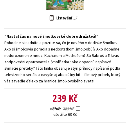
Young adult (SK)
Zahraniční literatura
Zdraví a životní styl
Listování
Všechny tituly
Nastal čas na nové šmolkovské dobrodružstvá!
Pohodlne si sadnite a pozrite sa, čo je nového v dedinke šmolkov.
Ako si šmolkovia poradia s nedostatkom šmolbobúľ? Ako dopadne
nedorozumenie medzi Kuchárom a Mudrošom? Sú Babroš a Trkvas
zodpovední opatrovatelia Šmolčiatka? Ako dopadnú napínavé
slimačie preteky? Táto kniha obsahuje štyri príhody napísané podľa
televízneho seriálu a navyše aj absolútny hit – filmový príbeh, ktorý
vás zavedie ďaleko za hranice šmolkovského sveta!
239 Kč
299 Kč
Běžně
ušetříte 60 Kč