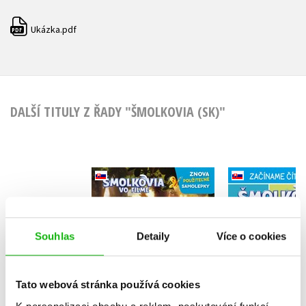
Ukázka.pdf
PDF
DALŠÍ TITULY Z ŘADY "ŠMOLKOVIA (SK)"
Šmolkovia vo filme -
Šmolkovia v
Samolepková
Začíname čí
zábava (slovensky)
je Šmo
Kolektiv
(sloven
Souhlas
Detaily
Více o cookies
Tato webová stránka používá cookies