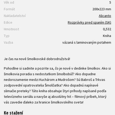
Věk od
5
Formát
200x223 mm
Nakladatelství
Alicanto
Edice
Rozprávky pred spaním (SK)
Hmotnost
0,532
Typ
Kniha
Vazba
vázaná s laminovaným potahem
Je čas na nové šmolkovské dobrodružstvá!
Pohodlne si sadnite a pozrite sa, čo je nové v dedinke šmolkov. Ako si
šmolkovia poradia s nedostatkom šmolbobúľ? Ako dopadne
nedorozumenie medzi Kuchárom a Mudrošom? Sú Babroš a Trkvas
zodpovední opatrovatelia Šmolčiatka? Ako dopadnú napínavé
slimačie preteky? Táto kniha obsahuje štyri príhody napísané podľa
televízneho seriálu a navyše aj absolútny hit – filmový príbeh, ktorý
vás zavedie ďaleko za hranice šmolkovského sveta!
Ke stažení