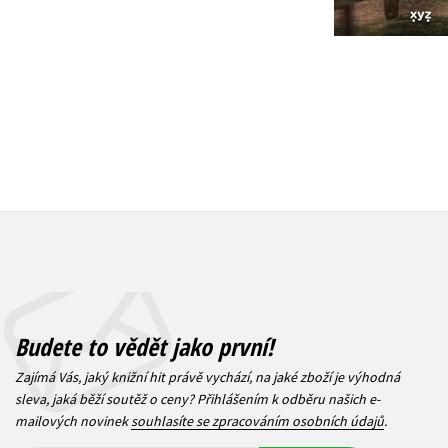
1 832 Kč
343 Kč
2 290 Kč
4
Budete to vědět jako první!
Zajímá Vás, jaký knižní hit právě vychází, na jaké zboží je výhodná
sleva, jaká běží soutěž o ceny? Přihlášením k odběru našich e-
mailových novinek
souhlasíte se zpracováním osobních údajů
.