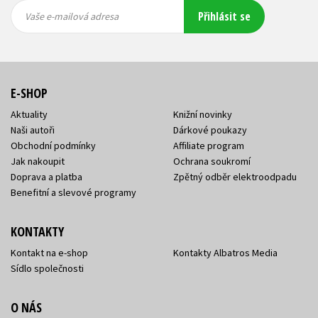
Vaše e-
Vaše e-
Přihlásit se
mailová
mailová
Vaše e-mailová adresa
adresa
adresa
E-SHOP
Aktuality
Knižní novinky
Naši autoři
Dárkové poukazy
Obchodní podmínky
Affiliate program
Jak nakoupit
Ochrana soukromí
Doprava a platba
Zpětný odběr elektroodpadu
Benefitní a slevové programy
KONTAKTY
Kontakt na e-shop
Kontakty Albatros Media
Sídlo společnosti
O NÁS