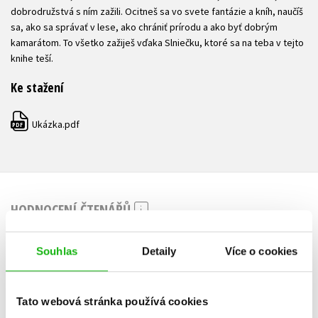
dobrodružstvá s ním zažili. Ocitneš sa vo svete fantázie a kníh, naučíš
sa, ako sa správať v lese, ako chrániť prírodu a ako byť dobrým
kamarátom. To všetko zažiješ vďaka Slniečku, ktoré sa na teba v tejto
knihe teší.
Ke stažení
Ukázka.pdf
PDF
HODNOCENÍ ČTENÁŘŮ
V současné době nejsou vytvořena žádná uživatelská hodnocení.
Souhlas
Detaily
Více o cookies
Vaše hodnocení
Tato webová stránka používá cookies
Uživatelskou recenzi mohou vkládat pouze registrovaní uživatelé