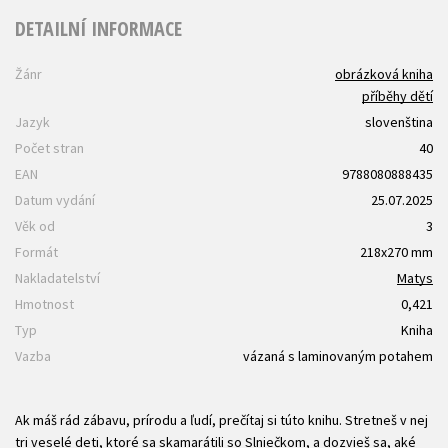
DETAILNÍ INFORMACE
Žánr
obrázková kniha
příběhy dětí
Jazyk
slovenština
Počet stran
40
EAN
9788080888435
Datum vydání
25.07.2025
Věk od
3
Formát
218x270 mm
Nakladatelství
Matys
Hmotnost
0,421
Typ
Kniha
Vazba
vázaná s laminovaným potahem
Ak máš rád zábavu, prírodu a ľudí, prečítaj si túto knihu. Stretneš v nej
tri veselé deti, ktoré sa skamarátili so Slniečkom, a dozvieš sa, aké