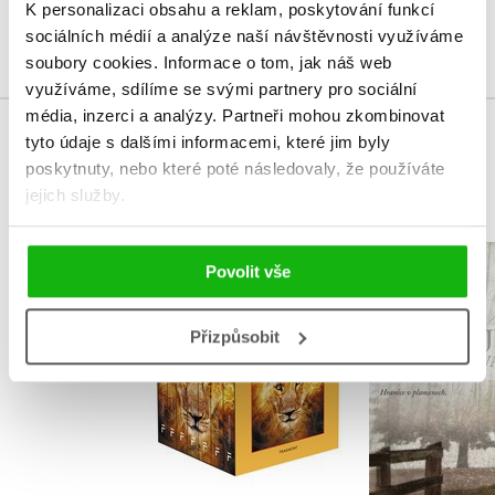
K personalizaci obsahu a reklam, poskytování funkcí
Přihlásit
sociálních médií a analýze naší návštěvnosti využíváme
soubory cookies.
Informace o tom, jak náš web
využíváme, sdílíme se svými partnery pro sociální
média, inzerci a analýzy.
Partneři mohou zkombinovat
tyto údaje s dalšími informacemi, které jim byly
MOHLO BY VÁS TAKÉ ZAJÍMAT
poskytnuty, nebo které poté následovaly, že používáte
jejich služby.
NARNIE – komplet
Čarodějn
Povolit vše
1.-7.díl – box
Frýval
C. S. Lewis
Izabela Mi
Přizpůsobit
Do košíku
Do košík