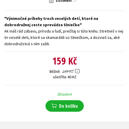
Listování
Young adult (SK)
Zahraniční literatura
Zdraví a životní styl
Výnimočné príbehy troch veselých detí, ktoré na
Všechny tituly
dobrodružnej ceste sprevádza Slniečko
Ak máš rád zábavu, prírodu a ľudí, prečítaj si túto knihu. Stretneš v nej
tri veselé deti, ktoré sa skamarátili so Slniečkom, a dozvieš sa, aké
dobrodružstvá s ním zažili.
159 Kč
199 Kč
Běžně
ušetříte 40 Kč
Skladem
Do košíku