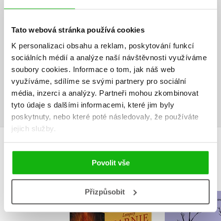
HODNOCENÍ ČTENÁŘŮ
V současné době nejsou vytvořena žádná uživatelská hodnocení.
Tato webová stránka používá cookies
K personalizaci obsahu a reklam, poskytování funkcí
Vaše hodnocení
sociálních médií a analýze naší návštěvnosti využíváme
soubory cookies.
Informace o tom, jak náš web
Uživatelskou recenzi mohou vkládat pouze registrovaní uživatelé
využíváme, sdílíme se svými partnery pro sociální
média, inzerci a analýzy.
Partneři mohou zkombinovat
Přihlásit
tyto údaje s dalšími informacemi, které jim byly
poskytnuty, nebo které poté následovaly, že používáte
jejich služby.
MOHLO BY VÁS TAKÉ ZAJÍMAT
Povolit vše
Přizpůsobit
NARNIE – komplet
Daně na př
1.-7.díl – box