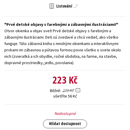
Listování
Young adult (SK)
Zahraniční literatura
Zdraví a životní styl
Všechny tituly
Prvé detské objavy s farebnými a zábavnými ilustráciami!
Otvor okienka a objav svet! Prvé detské objavy s farebnými a
zábavnými ilustráciami. Deti sú zvedavé a chcú vedieť, ako všetko
funguje. Táto zábavná kniha s mnohými okienkami a interaktívnymi
prvkami im zábavnou a pútavou formou povie všetko o svete okolo
nich (zvieratká a ich obydlie, ročné obdobia, na farme, na stavbe,
dopravné prostriedky, jedlo, povolania).
223 Kč
279 Kč
Běžně
ušetříte 56 Kč
Nedostupné
Hlídat dostupnost