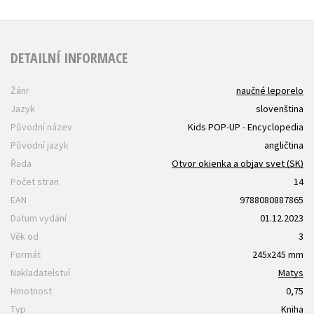
DETAILNÍ INFORMACE
Žánr
naučné leporelo
Jazyk
slovenština
Původní název
Kids POP-UP - Encyclopedia
Původní jazyk
angličtina
Řada
Otvor okienka a objav svet (SK)
Počet stran
14
EAN
9788080887865
Datum vydání
01.12.2023
Věk od
3
Formát
245x245 mm
Nakladatelství
Matys
Hmotnost
0,75
Typ
Kniha