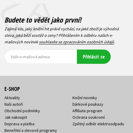
Budete to vědět jako první!
Zajímá Vás, jaký knižní hit právě vychází, na jaké zboží je výhodná
sleva, jaká běží soutěž o ceny? Přihlášením k odběru našich e-
mailových novinek
souhlasíte se zpracováním osobních údajů
.
Vaše e-
Vaše e-
Přihlásit se
mailová
mailová
Vaše e-mailová adresa
adresa
adresa
E-SHOP
Aktuality
Knižní novinky
Naši autoři
Dárkové poukazy
Obchodní podmínky
Affiliate program
Jak nakoupit
Ochrana soukromí
Doprava a platba
Zpětný odběr elektroodpadu
Benefitní a slevové programy