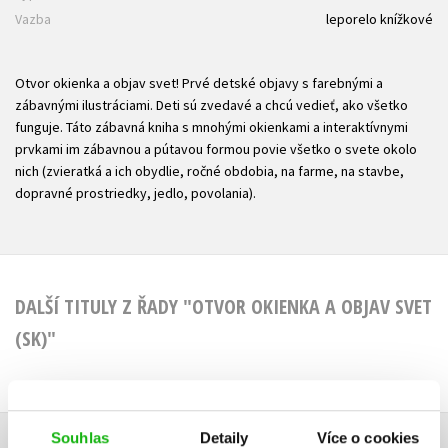
Vazba
leporelo knížkové
Otvor okienka a objav svet! Prvé detské objavy s farebnými a
zábavnými ilustráciami. Deti sú zvedavé a chcú vedieť, ako všetko
funguje. Táto zábavná kniha s mnohými okienkami a interaktívnymi
prvkami im zábavnou a pútavou formou povie všetko o svete okolo
nich (zvieratká a ich obydlie, ročné obdobia, na farme, na stavbe,
dopravné prostriedky, jedlo, povolania).
DALŠÍ TITULY Z ŘADY "OTVOR OKIENKA A OBJAV SVET
(SK)"
Souhlas
Detaily
Více o cookies