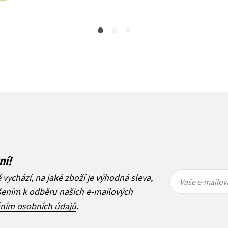
ní!
Vaše e-
Vaše e-
ě vychází, na jaké zboží je výhodná sleva,
mailová
mailová
Vaše e-mailov
adresa
adresa
ášením k odběru našich e-mailových
áním osobních údajů
.