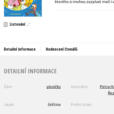
kterého si mohou zazpívat malí i v
Auto - moto
Jazyky
Beletrie pro děti
Kalendáře
Beletrie pro dospělé
Listování
Kariéra a osobní rozvoj
Byznys a ekonomie
Komiks
Detailní informace
Hodnocení čtenářů
V
DETAILNÍ INFORMACE
Žánr
písničky
Ilustrátor
Petra H
Řez
Jazyk
čeština
Počet stran