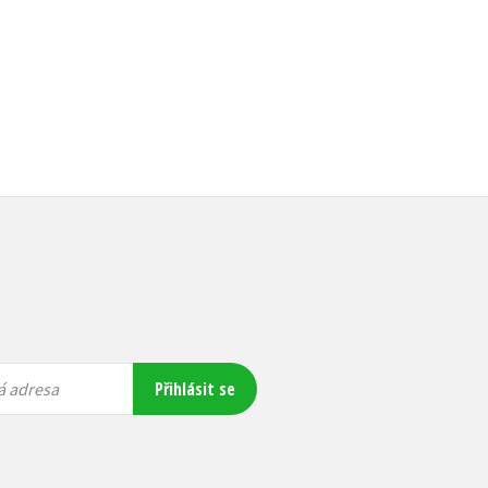
Přihlásit se
á adresa