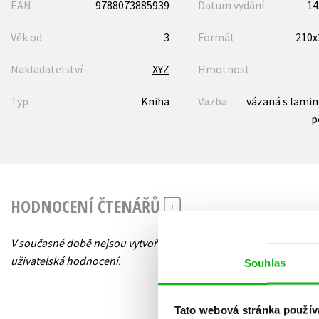
EAN
9788073885939
Datum vydání
14
Věk od
3
Formát
210
Nakladatelství
XYZ
Hmotnost
Typ
Kniha
Vazba
vázaná s lami
p
HODNOCENÍ ČTENÁŘŮ
V současné době nejsou vytvořena žádná
uživatelská hodnocení.
Souhlas
Tato webová stránka použív