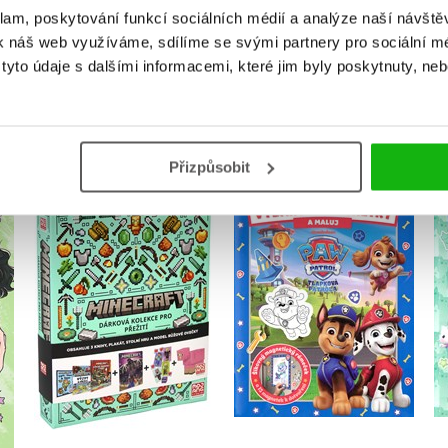
klam, poskytování funkcí sociálních médií a analýze naší návšt
k náš web využíváme, sdílíme se svými partnery pro sociální méd
yto údaje s dalšími informacemi, které jim byly poskytnuty, neb
MOHLO BY VÁS TAKÉ ZAJÍMAT
Přizpůsobit
Tlapková patrola -
Minecraft - Dárková
Vybarvuj magnetky
kolekce pro přežití
Kolektiv
Kolektiv
Do košíku
Do košíku
479 Kč
599 Kč
183 Kč
229 Kč