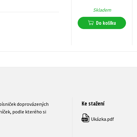
Skladem
Do košíku
215
Kč
s DPH
Ke stažení
 písniček doprovázených
íček, podle kterého si
Ukázka.pdf
PDF