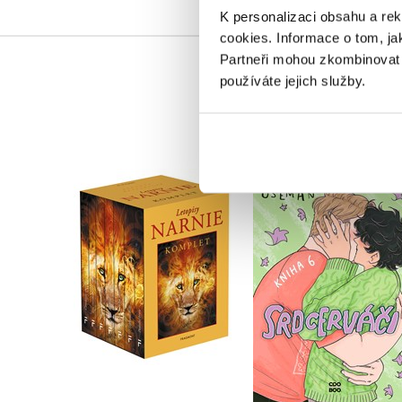
K personalizaci obsahu a re
cookies.
Informace o tom, ja
Partneři mohou zkombinovat t
používáte jejich služby.
NARNIE – komplet
Srdcerváči 6
1.-7.díl – box
Alice Oseman
C. S. Lewis
Do košíku
Do košíku
439 Kč
549 Kč
1 832 Kč
2 290 Kč