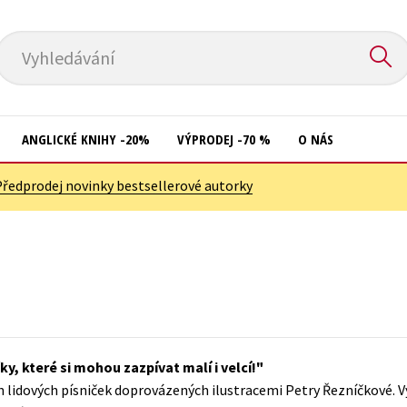
Vyhledávání
ANGLICKÉ KNIHY -20%
VÝPRODEJ -70 %
O NÁS
Předprodej novinky bestsellerové autorky
Přírodní vědy
Křížovky
Společnost, politika
Kuchařky
Technika a věda
New Adult
Učebnice
Ostatní
Umění a kultura
Počítače
ky, které si mohou zazpívat malí i velcí!
Výchova a pedagogika
Poezie
ch lidových písniček doprovázených ilustracemi Petry Řezníčkové. 
Young adult