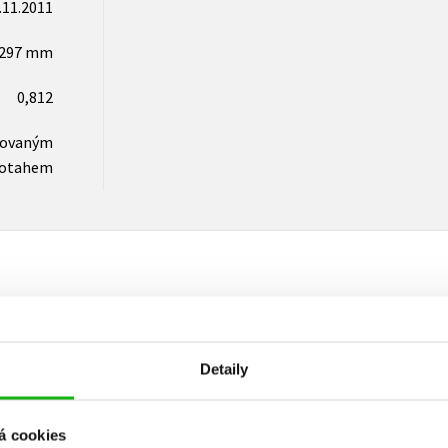
.11.2011
x297 mm
0,812
novaným
otahem
Vaše hodnocení
Detaily
Uživatelskou recenzi mohou vkládat pouze registrovaní uživat
Přihlásit
á cookies