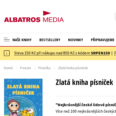
NAŠE KNIHY
BESTSELLERY
NOVINKY
PŘIPRAVUJEME
Sleva 150 Kč při nákupu nad 850 Kč s kódem
SRPEN150
|
ANGLICKÉ KNIHY -20 %
Cestování
VÝPRODEJ -70 %
Dárkové publikace
Domů
Poezie
Písničky
Zlatá kniha písniček
KNIHY S DÁRKEM
Dárkové zboží
Zlatá kniha písniček
ASTERIX S DÁRKEM
Digitální fotografie
🎁DÁRKOVÉ PUBLIKACE
Esoterika a duchovní svět
Nejkrásnější české lidové písnič
✉️ DÁRKOVÉ POUKAZY
Historie a military
Více než 100 nejkrásnějších český
Hobby