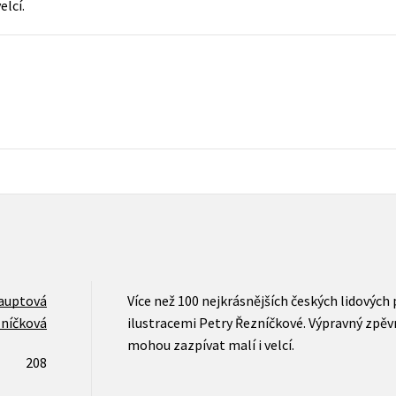
elcí.
Populárně - naučná pro dospělé
Young adult (SK)
Populárně - naučné pro děti
Zahraniční literatura
Předškoláci
Zdraví a životní styl
Příroda a zahrada
šechny tituly
auptová
Více než 100 nejkrásnějších českých lidových
níčková
ilustracemi Petry Řezníčkové. Výpravný zpěvn
mohou zazpívat malí i velcí.
208