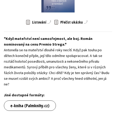
Young adult (SK)
Zahraniční literatura
Zdraví a životní styl
Všechny tituly
Listování
Přečíst ukázku
Když mateřství není samozřejmost, ale boj. Román
nominovaný na cenu Premio Strega.
Antonella se na mateřství dlouhé roky necítí. Když pak touha po
dětech konečně přijde, její tělo odmítne spolupracovat. A tak se
roztáčí kolotoč posedlosti, umanutosti a nekonečného přívalu
medikamentů. Syrový příběh pro všechny ženy, které si v různých
fázích života položily otázky: Chci dítě? Kdy je ten správný čas? Budu
se muset vzdát svých ambicí? A proč všechny hned otěhotní, jen já
ne?
Jiné dostupné formáty:
e-kniha (Palmknihy.cz)