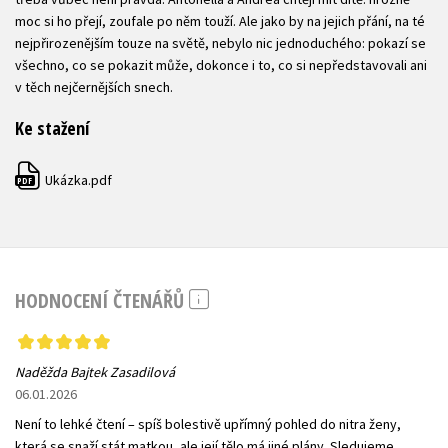
moc si ho přejí, zoufale po něm touží. Ale jako by na jejich přání, na té
nejpřirozenějším touze na světě, nebylo nic jednoduchého: pokazí se
všechno, co se pokazit může, dokonce i to, co si nepředstavovali ani
v těch nejčernějších snech.
Ke stažení
Ukázka.pdf
PDF
HODNOCENÍ ČTENÁŘŮ
Naděžda Bajtek Zasadilová
06.01.2026
Není to lehké čtení – spíš bolestivě upřímný pohled do nitra ženy,
která se snaží stát matkou, ale její tělo má jiné plány. Sledujeme