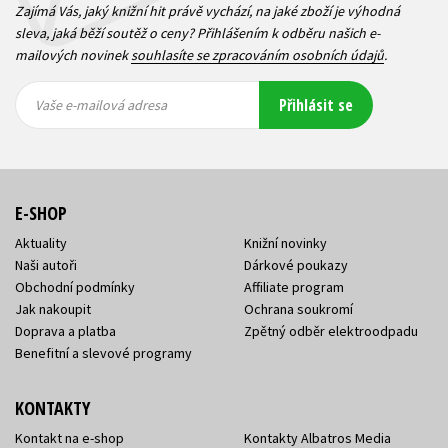
Zajímá Vás, jaký knižní hit právě vychází, na jaké zboží je výhodná
sleva, jaká běží soutěž o ceny? Přihlášením k odběru našich e-
mailových novinek
souhlasíte se zpracováním osobních údajů
.
Vaše e-
Vaše e-
Přihlásit se
mailová
mailová
Vaše e-mailová adresa
adresa
adresa
E-SHOP
Aktuality
Knižní novinky
Naši autoři
Dárkové poukazy
Obchodní podmínky
Affiliate program
Jak nakoupit
Ochrana soukromí
Doprava a platba
Zpětný odběr elektroodpadu
Benefitní a slevové programy
KONTAKTY
Kontakt na e-shop
Kontakty Albatros Media