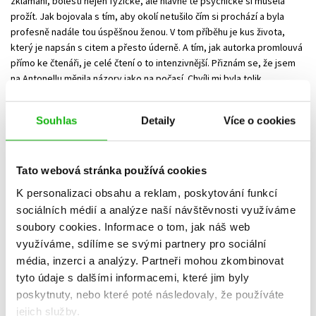
zklamání, bolestí nejen fyzické, ale hlavně té psychické si musela
prožít. Jak bojovala s tím, aby okolí netušilo čím si prochází a byla
profesně nadále tou úspěšnou ženou. V tom příběhu je kus života,
který je napsán s citem a přesto úderně. A tím, jak autorka promlouvá
přímo ke čtenáři, je celé čtení o to intenzivnější. Přiznám se, že jsem
na Antonellu měnila názory jako na počasí. Chvíli mi byla tolik
sympatická, pak jsem jí dávala ne moc hezké tituly a říkala jsem si
dobře ti tak, ty...abych ji v další části litovala a měla slzy v očích.
Souhlas
Detaily
Více o cookies
Autorka totiž byla ve svých myšlenkách velice upřímná a některé
myšlenky byly tedy i na mě moc. Ve výsledku je to pro mě ale silná
žena, která si prošla osobním peklem. Pro mě je kniha Věci, o kterých
Tato webová stránka používá cookies
se nemluví knihou, kterou by si měli přečíst i partneři žen, které
podstupují umělé oplodnění. Aby alespoň maličko poznali, jaký koktejl
K personalizaci obsahu a reklam, poskytování funkcí
emocí prožívají.
sociálních médií a analýze naší návštěvnosti využíváme
soubory cookies.
Informace o tom, jak náš web
využíváme, sdílíme se svými partnery pro sociální
Další 1 hodnocení
média, inzerci a analýzy.
Partneři mohou zkombinovat
tyto údaje s dalšími informacemi, které jim byly
Vaše hodnocení
poskytnuty, nebo které poté následovaly, že používáte
Uživatelskou recenzi mohou vkládat pouze registrovaní uživatelé
jejich služby.