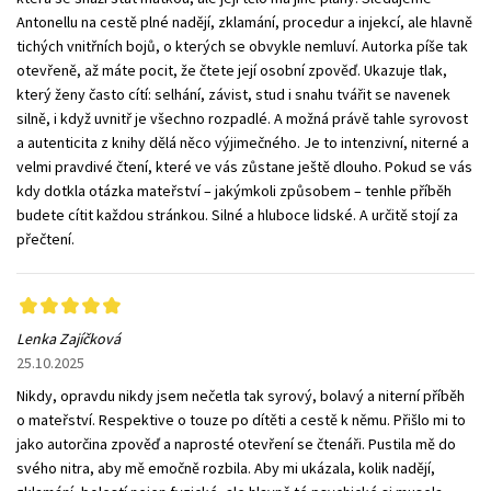
Antonellu na cestě plné nadějí, zklamání, procedur a injekcí, ale hlavně
tichých vnitřních bojů, o kterých se obvykle nemluví. Autorka píše tak
otevřeně, až máte pocit, že čtete její osobní zpověď. Ukazuje tlak,
který ženy často cítí: selhání, závist, stud i snahu tvářit se navenek
silně, i když uvnitř je všechno rozpadlé. A možná právě tahle syrovost
a autenticita z knihy dělá něco výjimečného. Je to intenzivní, niterné a
velmi pravdivé čtení, které ve vás zůstane ještě dlouho. Pokud se vás
kdy dotkla otázka mateřství – jakýmkoli způsobem – tenhle příběh
budete cítit každou stránkou. Silné a hluboce lidské. A určitě stojí za
přečtení.
Lenka Zajíčková
25.10.2025
Nikdy, opravdu nikdy jsem nečetla tak syrový, bolavý a niterní příběh
o mateřství. Respektive o touze po dítěti a cestě k němu. Přišlo mi to
jako autorčina zpověď a naprosté otevření se čtenáři. Pustila mě do
svého nitra, aby mě emočně rozbila. Aby mi ukázala, kolik nadějí,