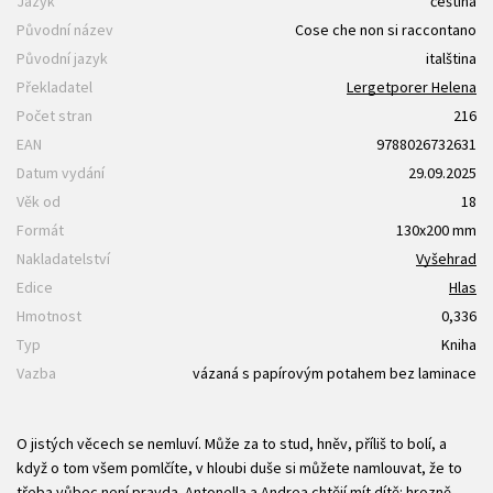
Jazyk
čeština
Původní název
Cose che non si raccontano
Původní jazyk
italština
Překladatel
Lergetporer Helena
Počet stran
216
EAN
9788026732631
Datum vydání
29.09.2025
Věk od
18
Formát
130x200 mm
Nakladatelství
Vyšehrad
Edice
Hlas
Hmotnost
0,336
Typ
Kniha
Vazba
vázaná s papírovým potahem bez laminace
O jistých věcech se nemluví. Může za to stud, hněv, příliš to bolí, a
když o tom všem pomlčíte, v hloubi duše si můžete namlouvat, že to
třeba vůbec není pravda. Antonella a Andrea chtějí mít dítě: hrozně