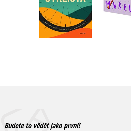
Do košíku
Do košík
319 Kč
399 Kč
479 Kč
5
Budete to vědět jako první!