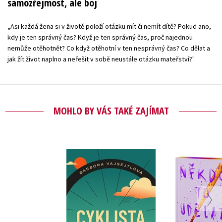
samozřejmost, ale boj
„Asi každá žena si v životě položí otázku mít či nemít dítě? Pokud ano,
kdy je ten správný čas? Když je ten správný čas, proč najednou
nemůže otěhotnět? Co když otěhotní v ten nesprávný čas? Co dělat a
jak žít život naplno a neřešit v sobě neustále otázku mateřství?"
MOHLO BY VÁS TAKÉ ZAJÍMAT
Někdo to 
Cyklista
musel - li
vydá
Barbora Vajsejtlová
Velikov