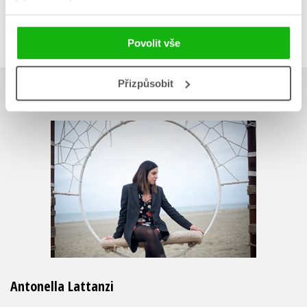
Přihlásit
Povolit vše
Přizpůsobit
AUTOR KNIHY
Antonella Lattanzi