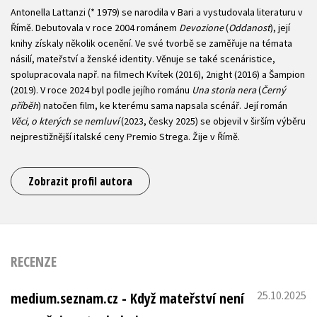
Antonella Lattanzi (* 1979) se narodila v Bari a vystudovala literaturu v
Římě. Debutovala v roce 2004 románem
Devozione
(
Oddanost
), její
knihy získaly několik ocenění. Ve své tvorbě se zaměřuje na témata
násilí, mateřství a ženské identity. Věnuje se také scenáristice,
spolupracovala např. na filmech Kvítek (2016), 2night (2016) a Šampion
(2019). V roce 2024 byl podle jejího románu
Una storia nera
(
Černý
příběh
) natočen film, ke kterému sama napsala scénář. Její román
Věci, o kterých se nemluví
(2023, česky 2025) se objevil v širším výběru
nejprestižnější italské ceny Premio Strega. Žije v Římě.
Zobrazit profil autora
RECENZE
25.10.2025
medium.seznam.cz - Když mateřství není