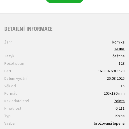
DETAILNÍ INFORMACE
Žánr
komiks
humor
Jazyk
čeština
Počet stran
128
EAN
9788076918573
Datum vydání
25.08.2025
Věk od
15
Formát
205x130 mm
Nakladatelství
Pointa
Hmotnost
0,211
Typ
Kniha
Vazba
brožovaná lepená