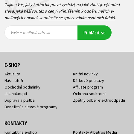
Zajímá Vás, jaký knižní hit právě vychází, na jaké zboží je výhodná
sleva, jaká běží soutěž o ceny? Přihlášením k odběru našich e-
mailových novinek
souhlasíte se zpracováním osobních údajů
.
Vaše e-
Vaše e-
Přihlásit se
mailová
mailová
Vaše e-mailová adresa
adresa
adresa
E-SHOP
Aktuality
Knižní novinky
Naši autoři
Dárkové poukazy
Obchodní podmínky
Affiliate program
Jak nakoupit
Ochrana soukromí
Doprava a platba
Zpětný odběr elektroodpadu
Benefitní a slevové programy
KONTAKTY
Kontakt na e-shop
Kontakty Albatros Media