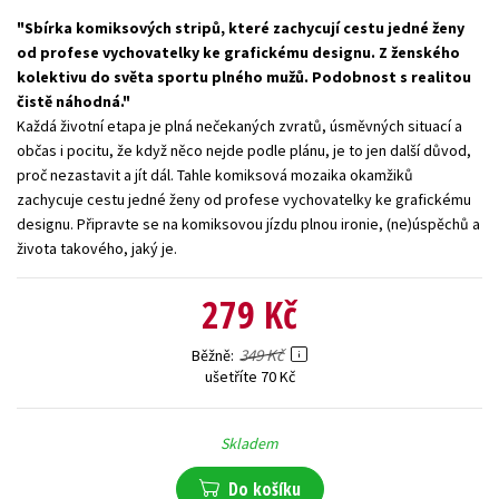
Sbírka komiksových stripů, které zachycují cestu jedné ženy
Young adult (SK)
Zahraniční literatura
Zdraví a životní styl
od profese vychovatelky ke grafickému designu. Z ženského
kolektivu do světa sportu plného mužů. Podobnost s realitou
Všechny tituly
čistě náhodná.
Každá životní etapa je plná nečekaných zvratů, úsměvných situací a
občas i pocitu, že když něco nejde podle plánu, je to jen další důvod,
proč nezastavit a jít dál. Tahle komiksová mozaika okamžiků
zachycuje cestu jedné ženy od profese vychovatelky ke grafickému
designu. Připravte se na komiksovou jízdu plnou ironie, (ne)úspěchů a
života takového, jaký je.
279 Kč
349 Kč
Běžně
ušetříte 70 Kč
Skladem
Do košíku