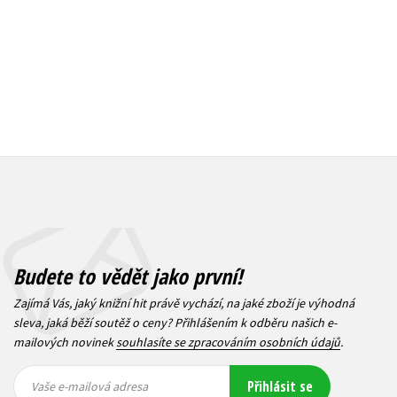
312 Kč
390 Kč
Budete to vědět jako první!
Zajímá Vás, jaký knižní hit právě vychází, na jaké zboží je výhodná
sleva, jaká běží soutěž o ceny? Přihlášením k odběru našich e-
mailových novinek
souhlasíte se zpracováním osobních údajů
.
Vaše e-
Vaše e-
Přihlásit se
mailová
mailová
Vaše e-mailová adresa