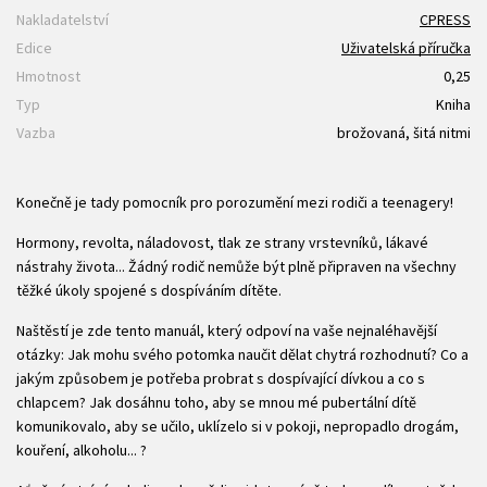
Nakladatelství
CPRESS
Edice
Uživatelská příručka
Hmotnost
0,25
Typ
Kniha
Vazba
brožovaná, šitá nitmi
Konečně je tady pomocník pro porozumění mezi rodiči a teenagery!
Hormony, revolta, náladovost, tlak ze strany vrstevníků, lákavé
nástrahy života... Žádný rodič nemůže být plně připraven na všechny
těžké úkoly spojené s dospíváním dítěte.
Naštěstí je zde tento manuál, který odpoví na vaše nejnaléhavější
otázky: Jak mohu svého potomka naučit dělat chytrá rozhodnutí? Co a
jakým způsobem je potřeba probrat s dospívající dívkou a co s
chlapcem? Jak dosáhnu toho, aby se mnou mé pubertální dítě
komunikovalo, aby se učilo, uklízelo si v pokoji, nepropadlo drogám,
kouření, alkoholu... ?