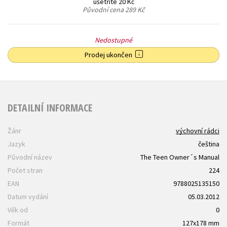
ušetříte 20 Kč
Původní cena
289 Kč
Nedostupné
Prodej ukončen
DETAILNÍ INFORMACE
Žánr
výchovní rádci
Jazyk
čeština
Původní název
The Teen Owner´s Manual
Počet stran
224
EAN
9788025135150
Datum vydání
05.03.2012
Věk od
0
Formát
127x178 mm