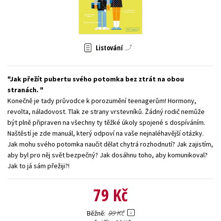
Young adult (SK)
Zahraniční literatura
Zdraví a životní styl
Všechny tituly
Listování
Jak přežít pubertu svého potomka bez ztrát na obou
stranách.
Konečně je tady průvodce k porozumění teenagerům! Hormony,
revolta, náladovost. Tlak ze strany vrstevníků. Žádný rodič nemůže
být plně připraven na všechny ty těžké úkoly spojené s dospíváním.
Naštěstí je zde manuál, který odpoví na vaše nejnaléhavější otázky.
Jak mohu svého potomka naučit dělat chytrá rozhodnutí? Jak zajistím,
aby byl pro něj svět bezpečný? Jak dosáhnu toho, aby komunikoval?
Jak to já sám přežiji?!
79 Kč
99 Kč
Běžně