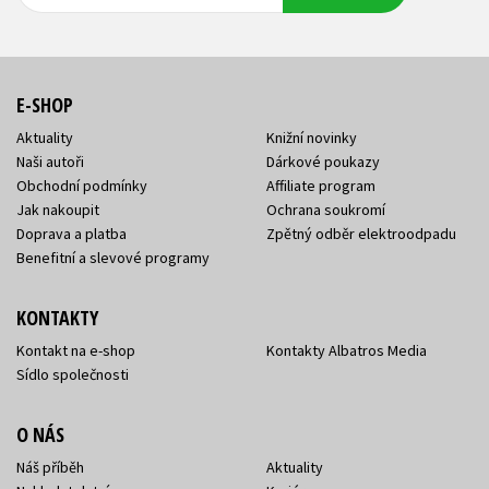
adresa
adresa
E-SHOP
Aktuality
Knižní novinky
Naši autoři
Dárkové poukazy
Obchodní podmínky
Affiliate program
Jak nakoupit
Ochrana soukromí
Doprava a platba
Zpětný odběr elektroodpadu
Benefitní a slevové programy
KONTAKTY
Kontakt na e-shop
Kontakty Albatros Media
Sídlo společnosti
O NÁS
Náš příběh
Aktuality