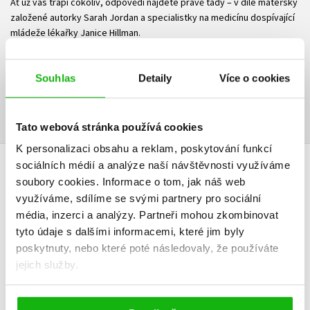
Ať už vás trápí cokoliv, odpovědi najdete právě tady – v díle mateřsky
založené autorky Sarah Jordan a specialistky na medicínu dospívající
mládeže lékařky Janice Hillman.
Ke stažení
Souhlas
Detaily
Více o cookies
Obsah.pdf
Ukázka.pdf
PDF
PDF
Tato webová stránka používá cookies
K personalizaci obsahu a reklam, poskytování funkcí
sociálních médií a analýze naší návštěvnosti využíváme
HODNOCENÍ ČTENÁŘŮ
soubory cookies.
Informace o tom, jak náš web
využíváme, sdílíme se svými partnery pro sociální
V současné době nejsou vytvořena žádná uživatelská hodnocení.
média, inzerci a analýzy.
Partneři mohou zkombinovat
tyto údaje s dalšími informacemi, které jim byly
Vaše hodnocení
poskytnuty, nebo které poté následovaly, že používáte
jejich služby.
Uživatelskou recenzi mohou vkládat pouze registrovaní uživatelé
Přihlásit