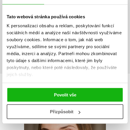
HODNOCENÍ ČTENÁŘŮ
V současné době nejsou vytvořena žádná uživatelská hodnocení.
Tato webová stránka používá cookies
K personalizaci obsahu a reklam, poskytování funkcí
Vaše hodnocení
sociálních médií a analýze naší návštěvnosti využíváme
soubory cookies.
Informace o tom, jak náš web
Uživatelskou recenzi mohou vkládat pouze registrovaní uživatelé
využíváme, sdílíme se svými partnery pro sociální
média, inzerci a analýzy.
Partneři mohou zkombinovat
Přihlásit
tyto údaje s dalšími informacemi, které jim byly
poskytnuty, nebo které poté následovaly, že používáte
jejich služby.
AUTOR KNIHY
Povolit vše
Přizpůsobit