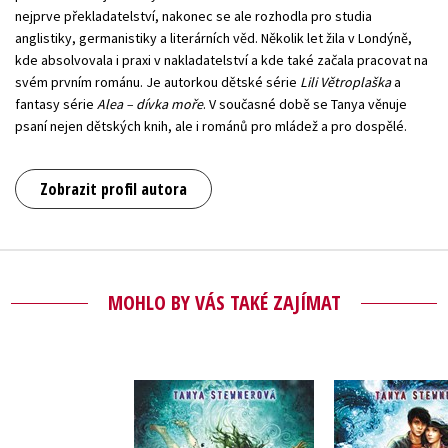
nejprve překladatelství, nakonec se ale rozhodla pro studia
anglistiky, germanistiky a literárních věd. Několik let žila v Londýně,
kde absolvovala i praxi v nakladatelství a kde také začala pracovat na
svém prvním románu. Je autorkou dětské série
Lili Větroplaška
a
fantasy série
Alea – dívka moře
. V současné době se Tanya věnuje
psaní nejen dětských knih, ale i románů pro mládež a pro dospělé.
Zobrazit profil autora
MOHLO BY VÁS TAKÉ ZAJÍMAT
Alea - dívka moře:
Alea - dív
Barevné vody
Hvězda 