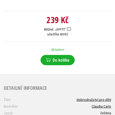
239 Kč
299 Kč
Běžně
ušetříte 60 Kč
Skladem
Do košíku
DETAILNÍ INFORMACE
Žánr
dobrodružství pro děti
Ilustrátor
Claudia Carls
Jazyk
čeština