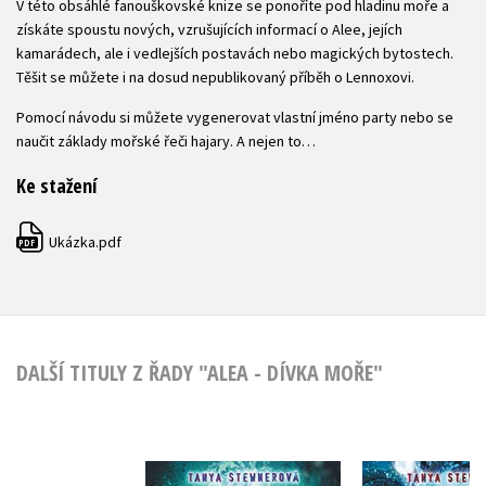
V této obsáhlé fanouškovské knize se ponoříte pod hladinu moře a
získáte spoustu nových, vzrušujících informací o Alee, jejích
kamarádech, ale i vedlejších postavách nebo magických bytostech.
Těšit se můžete i na dosud nepublikovaný příběh o Lennoxovi.
Pomocí návodu si můžete vygenerovat vlastní jméno party nebo se
naučit základy mořské řeči hajary. A nejen to…
Ke stažení
Ukázka.pdf
PDF
DALŠÍ TITULY Z ŘADY "ALEA - DÍVKA MOŘE"