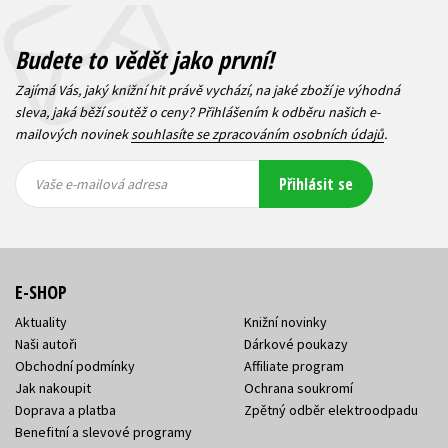
Budete to vědět jako první!
Zajímá Vás, jaký knižní hit právě vychází, na jaké zboží je výhodná
sleva, jaká běží soutěž o ceny? Přihlášením k odběru našich e-
mailových novinek
souhlasíte se zpracováním osobních údajů
.
Vaše e-
Vaše e-
Přihlásit se
mailová
mailová
Vaše e-mailová adresa
adresa
adresa
E-SHOP
Aktuality
Knižní novinky
Naši autoři
Dárkové poukazy
Obchodní podmínky
Affiliate program
Jak nakoupit
Ochrana soukromí
Doprava a platba
Zpětný odběr elektroodpadu
Benefitní a slevové programy