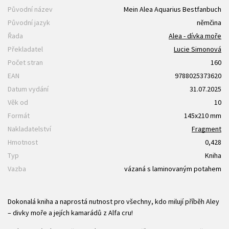
Původní název
Mein Alea Aquarius Bestfanbuch
Původní jazyk
němčina
Řada
Alea - dívka moře
Překladatel
Lucie Simonová
Počet stran
160
EAN
9788025373620
Datum vydání
31.07.2025
Věk od
10
Formát
145x210 mm
Nakladatelství
Fragment
Hmotnost
0,428
Typ
Kniha
Vazba
vázaná s laminovaným potahem
Dokonalá kniha a naprostá nutnost pro všechny, kdo milují příběh Aley
– divky moře a jejích kamarádů z Alfa cru!