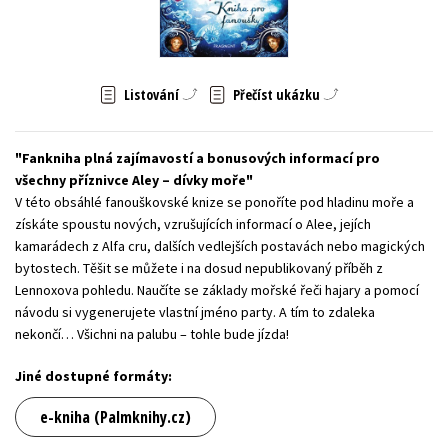
Young adult (SK)
Zahraniční literatura
Zdraví a životní styl
Všechny tituly
Listování
Přečíst ukázku
Fankniha plná zajímavostí a bonusových informací pro
všechny příznivce Aley – dívky moře
V této obsáhlé fanouškovské knize se ponoříte pod hladinu moře a
získáte spoustu nových, vzrušujících informací o Alee, jejích
kamarádech z Alfa cru, dalších vedlejších postavách nebo magických
bytostech. Těšit se můžete i na dosud nepublikovaný příběh z
Lennoxova pohledu. Naučíte se základy mořské řeči hajary a pomocí
návodu si vygenerujete vlastní jméno party. A tím to zdaleka
nekončí… Všichni na palubu – tohle bude jízda!
Jiné dostupné formáty:
e-kniha (Palmknihy.cz)