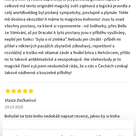
celkově má tento originální magický svět zajímavá a logická pravidla a
celý worldbuilding byl podaný sympaticky, postupně a plynule. Tohle
mě doslova okouzlilo! A máme tu magickou knihovnu! Jsou tu snad
všechny postavy, na které si vzpomenete - od Sněhurky, přes Bellu
ze Stmívání, až po Draculu! A tyto postavy jsou v příběhu využívány,
neplní jen funkci “byla o ní zmínka”. Nebudu jen chválit - příběh mi
přišel v některých pasážích zbytečně zdlouhavý, repetitivní a
rozvláčný a trošku mě zklamal závěr a finální bitva s Netvůrcem, přišlo
mi to takové antiklimatické a neuspokojivé. Ale všehovšudy je to
magické čtení a já jsem neskutečně ráda, že u nás v Čechách vznikají
takové nádherné a kouzelné příběhy!
Vlasta Dočkalová
29.10.2025
Bohužel na tuto knihu nedokáži napsat recenzi, jakou by si kniha
zasloužila. Prostě mi došla slova. Kouzelný fantasy příběh, který se
odehrává v městečku Bookshire. Městečku zasvěcenému knihám,