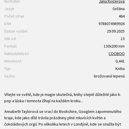
Ilustrátor
Jana Kvičerová
Jazyk
čeština
Počet stran
464
EAN
9788074989926
Datum vydání
29.09.2025
Věk od
13
Formát
130x200 mm
Nakladatelství
COOBOO
Hmotnost
0,441
Typ
Kniha
Vazba
brožovaná lepená
Vítejte ve světě, kde je magie skutečná, knihy stejně důležité jako k-
pop a láska i temnota číhají na každém kroku...
Annabeth Taylorová se vrací do Bookshire, Googlem zapomenutého
kraje, kde jako dítě trávila prázdniny plné mluvících květin a
čokoládových orgií. Po několika letech v Londýně, kde se snažila být