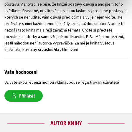
postavu. V anotaci se píše, že knižní postavy ožívají a ano jsem toho
svědkem. Bravurně, nevtíravě a s velkou láskou vykreslené postavy, u
kterých se nenudíte, Vám ožívají před očima a vy je nejen vidíte, ale
prožíváte s nimi každou emoci, každý krok, každou situaci. A ač se to
nezdá i tato kniha má a řeší závažná témata. Určitě si přečtete
poznámku autorky a samozřejmě poděkování. P. S. : Mám podezření,
jestli náhodou není autorka Vypravěčka. Za mě je kniha Světová
litaratura, která by si zasloužila zfilmování
Vaše hodnocení
Uživatelskou recenzi mohou vkládat pouze registrovaní uživatelé
Přihlásit
AUTOR KNIHY