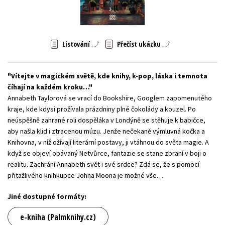
Young adult (SK)
Zahraniční literatura
Zdraví a životní styl
Všechny tituly
Listování
Přečíst ukázku
Vítejte v magickém světě, kde knihy, k-pop, láska i temnota
číhají na každém kroku…
Annabeth Taylorová se vrací do Bookshire, Googlem zapomenutého
kraje, kde kdysi prožívala prázdniny plné čokolády a kouzel. Po
neúspěšně zahrané roli dospěláka v Londýně se stěhuje k babičce,
aby našla klid i ztracenou múzu. Jenže nečekaně výmluvná kočka a
Knihovna, v níž ožívají literární postavy, ji vtáhnou do světa magie. A
když se objeví obávaný Netvůrce, fantazie se stane zbraní v boji o
realitu. Zachrání Annabeth svět i své srdce? Zdá se, že s pomocí
přitažlivého knihkupce Johna Moona je možné vše…
Jiné dostupné formáty:
e-kniha (Palmknihy.cz)