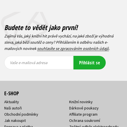
Budete to vědět jako první!
Zajímá Vás, jaký knižní hit právě vychází, na jaké zboží je výhodná
sleva, jaká běží soutěž o ceny? Přihlášením k odběru našich e-
mailových novinek
souhlasíte se zpracováním osobních údajů
.
Vaše e-
Vaše e-
Přihlásit se
mailová
mailová
Vaše e-mailová adresa
adresa
adresa
E-SHOP
Aktuality
Knižní novinky
Naši autoři
Dárkové poukazy
Obchodní podmínky
Affiliate program
Jak nakoupit
Ochrana soukromí
Doprava a platba
Zpětný odběr elektroodpadu