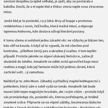
seriózní dospělou (a úplně selhala), je zpět, aby se postarala o
babičku. Doufá, že u ní najde klid a třeba i znovu najde svou ztracenou
múzu.
Jenže klid je to poslední, co ji čeká. Brzy už bojuje s protivnou
redaktorkou z novin, řeší kočku, která možná mluví, a objevuje
tajemnou Knihovnu, kde doslova ožívají literární postavy.
K tomu všemu si uvědomí jednu zásadní věc: ne vždycky je blázen ten,
kdo věří na kouzla. A když už to vypadá, že má všechno pod
kontrolou... přiběhne černý pes a ukradne jí svačinu. V tom lepším
případě. Protože jakmile se objeví obávaný Netvůrce, začne jít
skutečně do tuhého. Annabeth se náhle ocitá uprostřed boje mezi
realitou a magií, kde její fantazie může být jedinou zbraní, která
zachrání svět... i ji samotnou.
Naštěstí je tu John Moon. Záhadný a přitažlivý majitel knihkupectví s
pohledem, který sám o sobě vydá na román. Annabeth tak bude
muset čelit nejen magickým hrozbám, ale i svým citům – protože když
vás pronásleduje zlo, poslední věc, kterou potřebujete, je totálně
zmatené srdce. Připravte se na vtipné zážitky, bezmeznou lásku ke
knihám a čajové dýchánky s pohádkovými bytostmi – Bookshire vás