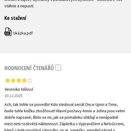
vtáhne a nepustí.
Ke stažení
Ukázka.pdf
PDF
HODNOCENÍ ČTENÁŘŮ
Veronika Vášová
30.12.2025
Ach, tak tohle se povedlo! Kdo sledoval seriál Once Upon a Time,
bude tuhle knížku zbožňovat! Hlavní postavy Annie a Johna jsou velmi
dobře napsané, líbilo se mi, jak se pomalinku sbližují a nenápadně
mezi nimi rozkvétá náklonnost. Zápletka s Vypravěčem a Netvůrcem,
který z knih vyvolává záporáky, to je, panečku, geniální nápad a