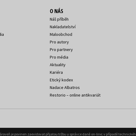
O NÁS
Náš příběh
Nakladatelství
ia
Maloobchod
Pro autory
Pro partnery
Pro média
Aktuality
Kariéra
Etický kodex
Nadace Albatros
Restorio – online antikvariát
Zároveň je povinen zaevidovat přijatou tržbu u správce daně on-line; v případě technick