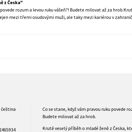
ně z Česka
Populárně - naučná pro dospělé
 povede rozum a levou ruku vášeň?! Budete milovat až za hrob.Kru
Young adult (SK)
Populárně - naučné pro děti
nejen mezi třemi osudovými muži, ale taky mezi kariérou v zahrani
Zahraniční literatura
Předškoláci
Zdraví a životní styl
Příroda a zahrada
šechny tituly
čeština
Co se stane, když vám pravou ruku povede ro
Budete milovat až za hrob.
Krutě veselý příběh o mladé ženě z Česka, kt
2465934