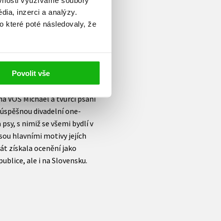
ných úspěchů dosáhla i ve
ia, inzerci a analýzy.
 deníku Metropolitan. Pod
o které poté následovaly, že
ději se stala majitelkou a
 ocenění časopis roku. Založila
o něj přispívala svými
toupila v roce 1993. Je
Povolit vše
cyklů jako V žitě, Zanzibar,
3 napsala libreto k muzikálu
na VOŠ Michael a tvůrčí psaní
 úspěšnou divadelní one-
sy, s nimiž se všemi bydlí v
sou hlavními motivy jejích
rát získala ocenění jako
publice, ale i na Slovensku.