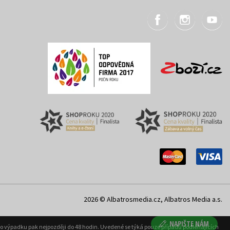
2026 © Albatrosmedia.cz, Albatros Media a.s.
NAPIŠTE NÁM
ého výpadku pak nejpozději do 48 hodin. Uvedené se týká pouze případů podléhajících