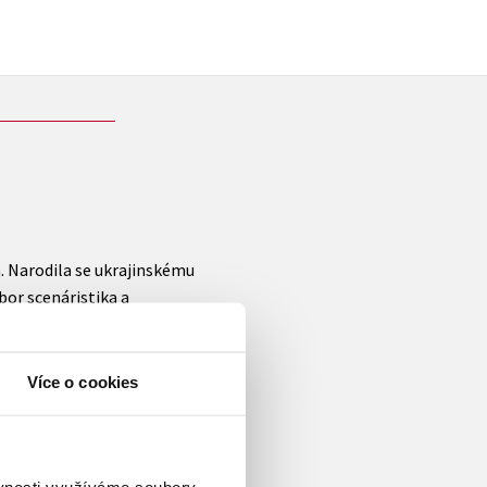
. Narodila se ukrajinskému
bor scenáristika a
edií, nejznámější z nich byla
íběh na motivy Saroyanovy
televizní hra
Róza, strážné
Více o cookies
její nejúspěšnější filmy patří
j hříšný muž
,
Evo, vdej se
a
oceněna i americkou nadací
ěvnosti využíváme soubory