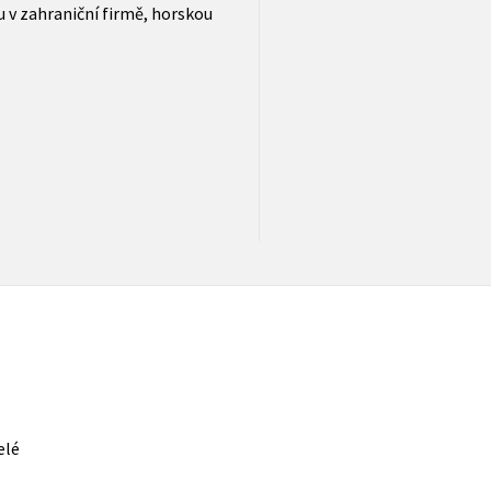
 v zahraniční firmě, horskou
elé