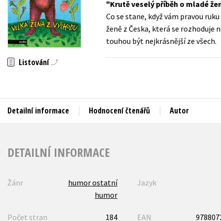
Krutě veselý příběh o mladé že
Auto - moto
Co se stane, když vám pravou ruku
Jazyky
Beletrie pro děti
ženě z Česka, která se rozhoduje 
Kalendáře
touhou být nejkrásnější ze všech.
Beletrie pro dospělé
Kariéra a osobní rozvoj
Byznys a ekonomie
Listování
Komiks
V
Detailní informace
Hodnocení čtenářů
Autor
DETAILNÍ INFORMACE
Žánr
humor ostatní
Jazyk
humor
Počet stran
184
EAN
978807