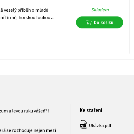
Skladem
tě veselý příběh o mladé
ční firmě, horskou loukou a
Do košíku
199
Kč
s DPH
Ke stažení
zum a levou ruku vášeň?!
Ukázka.pdf
PDF
erá se rozhoduje nejen mezi