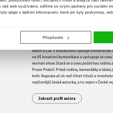
Sundance, kterou založil Robert Redford. Výraz
k náš web využíváme, sdílíme se svými partnery pro sociální méd
světě novin a časopisů. Patřila k zakladatelům
yto údaje s dalšími informacemi, které jim byly poskytnuty, neb
holandským vedením založila časopis Story. Poz
vydavatelkou časopisu Šťastný Jim, který získal
též časopis Glanc, byla jeho tváří a pravidelně d
povídkami a fejetony. Na televizní obrazovku vs
Přizpůsobit
autorkou a moderátorkou úspěšných televizních 
Dokonalé štěstí a Banánové rybičky. V roce 201
Adam a Eva. V současnosti vyučuje scenáristiku 
na VŠ kreativní komunikace a vystupuje se svou
woman show. Stará se o svou početnou rodinu a p
Praze Podolí. Právě rodina, kamarádky a láska j
knih. Napsala už víc než třicet titulů a mnohok
nejčtenější česká autorka, a to nejen v České re
Zobrazit profil autora