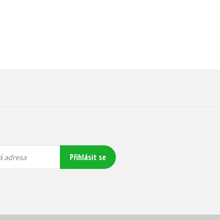
Přihlásit se
á adresa