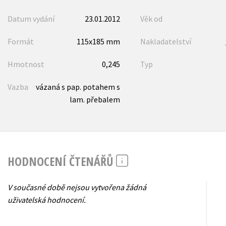
Datum vydání
23.01.2012
Věk od
Formát
115x185 mm
Nakladatelství
Hmotnost
0,245
Typ
Vazba
vázaná s pap. potahem s
lam. přebalem
HODNOCENÍ ČTENÁŘŮ
V současné době nejsou vytvořena žádná
uživatelská hodnocení.