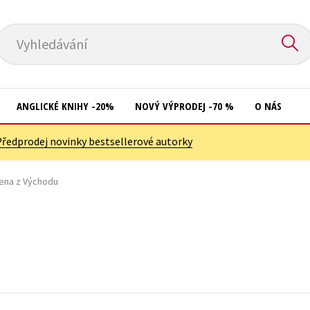
Vyhledávání
ANGLICKÉ KNIHY -20%
NOVÝ VÝPRODEJ -70 %
O NÁS
Předprodej novinky bestsellerové autorky
Přírodní vědy
Křížovky
Společnost, politika
žena z Východu
Kuchařky
Technika a věda
New Adult
u
Učebnice
Ostatní
Umění a kultura
Počítače
Výchova a pedagogika
Poezie
Young adult