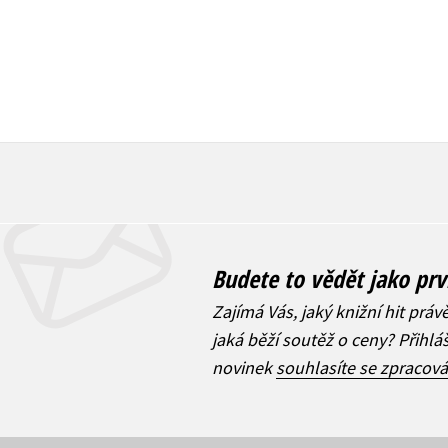
Budete to vědět jako prv
Zajímá Vás, jaký knižní hit práv
jaká běží soutěž o ceny? Přihl
novinek
souhlasíte se zpracov