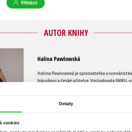
Přihlásit
AUTOR KNIHY
Halina Pawlowská
Halina Pawlowská je spisovatelka a scenáristka
básníkovi a české učitelce. Vystudovala FAMU, o
dramaturgie, napsala asi dvacet televizních kom
komedie
Sardinky aneb Život jedné rodinky
, př
povídky
Románek se vším možným
nebo dětská 
Detaily
strašidlo
. Je autorkou i filmových scénářů. Mezi 
kultovní komedie
Vrať se do hrobu
, komedie
Mů
á cookies
Díky za každé nové ráno
. Za tento scénář byla 
klam, poskytování funkcí sociálních médií a analýze naší návšt