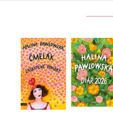
Čmelák - Láskyplné
Halina Pawlowská
povídky
Diář 2026
Halina Pawlowská
Halina Pawlowská
Do košíku
Do košíku
359 Kč
239 Kč
449 Kč
299 Kč