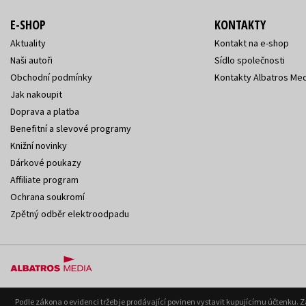
E-SHOP
KONTAKTY
Aktuality
Kontakt na e-shop
Naši autoři
Sídlo společnosti
Obchodní podmínky
Kontakty Albatros Med
Jak nakoupit
Doprava a platba
Benefitní a slevové programy
Knižní novinky
Dárkové poukazy
Affiliate program
Ochrana soukromí
Zpětný odběr elektroodpadu
Podle zákona o evidenci tržeb je prodávající povinen vystavit kupujícímu účtenku. 