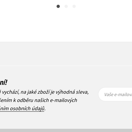
ní!
Vaše e-
Vaše e-
ě vychází, na jaké zboží je výhodná sleva,
mailová
mailová
Vaše e-mailov
adresa
adresa
ášením k odběru našich e-mailových
áním osobních údajů
.