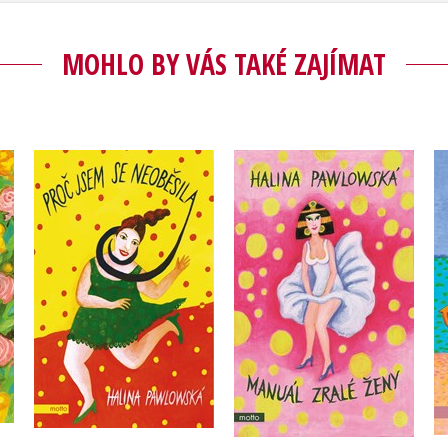
MOHLO BY VÁS TAKÉ ZAJÍMAT
:
Manuál zralé ženy
Proč jsem se neoběsila
Halina Pawlowská
Halina Pawlowská
Do košíku
Do košíku
239 Kč
299 Kč
263 Kč
329 Kč