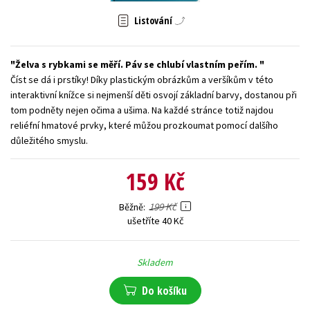
Young adult (SK)
Zahraniční literatura
Zdraví a životní styl
Listování
Všechny tituly
Želva s rybkami se měří. Páv se chlubí vlastním peřím.
Číst se dá i prstíky! Díky plastickým obrázkům a veršíkům v této
interaktivní knížce si nejmenší děti osvojí základní barvy, dostanou při
tom podněty nejen očima a ušima. Na každé stránce totiž najdou
reliéfní hmatové prvky, které můžou prozkoumat pomocí dalšího
důležitého smyslu.
159 Kč
199 Kč
Běžně
ušetříte 40 Kč
Skladem
Do košíku