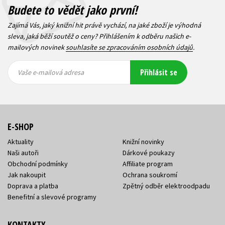
Budete to vědět jako první!
Zajímá Vás, jaký knižní hit právě vychází, na jaké zboží je výhodná
sleva, jaká běží soutěž o ceny? Přihlášením k odběru našich e-
mailových novinek
souhlasíte se zpracováním osobních údajů
.
Vaše e-
Vaše e-
Přihlásit se
mailová
mailová
Vaše e-mailová adresa
adresa
adresa
E-SHOP
Aktuality
Knižní novinky
Naši autoři
Dárkové poukazy
Obchodní podmínky
Affiliate program
Jak nakoupit
Ochrana soukromí
Doprava a platba
Zpětný odběr elektroodpadu
Benefitní a slevové programy
KONTAKTY