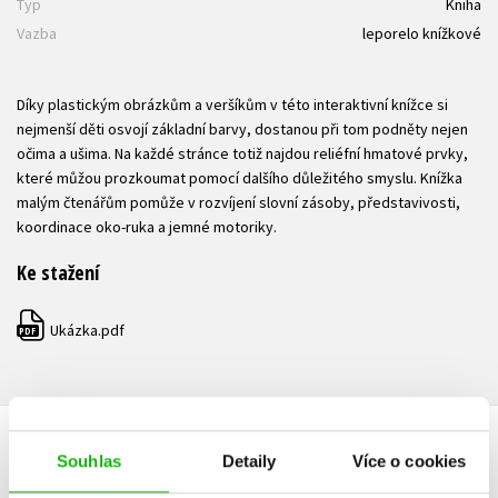
Typ
Kniha
Vazba
leporelo knížkové
Díky plastickým obrázkům a veršíkům v této interaktivní knížce si
nejmenší děti osvojí základní barvy, dostanou při tom podněty nejen
očima a ušima. Na každé stránce totiž najdou reliéfní hmatové prvky,
které můžou prozkoumat pomocí dalšího důležitého smyslu. Knížka
malým čtenářům pomůže v rozvíjení slovní zásoby, představivosti,
koordinace oko-ruka a jemné motoriky.
Ke stažení
Ukázka.pdf
PDF
HODNOCENÍ ČTENÁŘŮ
Souhlas
Detaily
Více o cookies