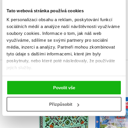
V současné době nejsou vytvořena žádná uživatelská hodnocení.
Tato webová stránka používá cookies
Vaše hodnocení
K personalizaci obsahu a reklam, poskytování funkcí
sociálních médií a analýze naší návštěvnosti využíváme
Uživatelskou recenzi mohou vkládat pouze registrovaní uživatelé
soubory cookies.
Informace o tom, jak náš web
využíváme, sdílíme se svými partnery pro sociální
Přihlásit
média, inzerci a analýzy.
Partneři mohou zkombinovat
tyto údaje s dalšími informacemi, které jim byly
poskytnuty, nebo které poté následovaly, že používáte
jejich služby.
MOHLO BY VÁS TAKÉ ZAJÍMAT
Povolit vše
Tlapková p
Přizpůsobit
Minecraft - Dárková
Vybarvuj m
kolekce pro přežití
Kolekt
Kolektiv