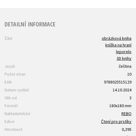
DETAILNÍ INFORMACE
Žánr
obrázková kniha
knížka na hraní
leporelo
3D knihy
Jazyk
čeština
Počet stran
10
EAN
9788025515129
Datum vydání
14.10.2024
Věk od
3
Formát
180x180 mm
Nakladatelství
REBO
Edice
Čtení pro prstíky
Hmotnost
0,395