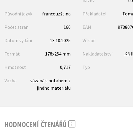
název
co
Původní jazyk
francouzština
Překladatel
Tomá
Počet stran
160
EAN
978807
Datum vydání
13.10.2025
Věk od
Formát
178x254 mm
Nakladatelství
KNI
Hmotnost
0,717
Typ
Vazba
vázaná s potahem z
jiného materiálu
HODNOCENÍ ČTENÁŘŮ