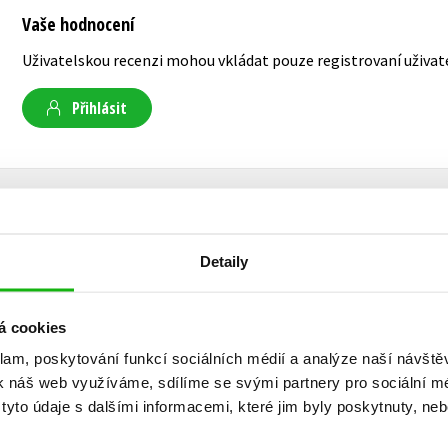
Vaše hodnocení
Uživatelskou recenzi mohou vkládat pouze registrovaní uživat
Přihlásit
AUTOR KNIHY
Detaily
Alain T. Puysségur
á cookies
Alain T. Puysségur se narodil v roce 1991 nedal
klam, poskytování funkcí sociálních médií a analýze naší návšt
chlapce ho uchvátily světy J. R. R. Tolkiena, R
k náš web využíváme, sdílíme se svými partnery pro sociální méd
ale také počítačové hry a filmy žánru fantasy. V
yto údaje s dalšími informacemi, které jim byly poskytnuty, neb
vymýšlet vlastní neuvěřitelné a fantastické př
spisovatelem. Nyní má na kontě několik publika