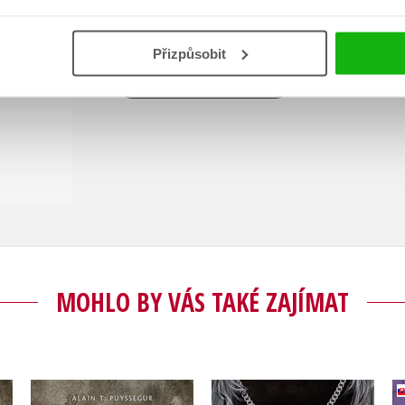
komiksy a pohybuje se v prostředí počítačových
Přizpůsobit
Zobrazit profil autora
MOHLO BY VÁS TAKÉ ZAJÍMAT