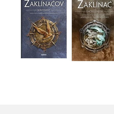
Zaklínač –
(slovensky)
encyklopedie
Alain T. Puysségur
Alain T. Puysségur
Do košíku
Do košíku
479 Kč
599 Kč
599 Kč
749 Kč