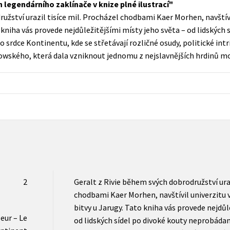
legendárního zaklínače v knize plné ilustrací
Populárně - naučná pro dospělé
užství urazil tisíce mil. Procházel chodbami Kaer Morhen, navštívi
Young adult (SK)
Populárně - naučné pro děti
to kniha vás provede nejdůležitějšími místy jeho světa – od lidských 
Zahraniční literatura
o srdce Kontinentu, kde se střetávají rozličné osudy, politické int
Předškoláci
owského, která dala vzniknout jednomu z nejslavnějších hrdinů mo
Zdraví a životní styl
Příroda a zahrada
šechny tituly
2
Geralt z Rivie během svých dobrodružství uraz
chodbami Kaer Morhen, navštívil univerzitu v 
bitvy u Jarugy. Tato kniha vás provede nejdůl
eur – Le
od lidských sídel po divoké kouty neprobádané