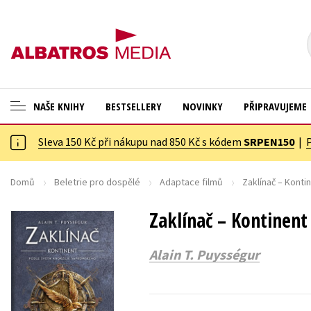
NAŠE KNIHY
BESTSELLERY
NOVINKY
PŘIPRAVUJEME
Sleva 150 Kč při nákupu nad 850 Kč s kódem
SRPEN150
|
ANGLICKÉ KNIHY -20 %
Cestování
VÝPRODEJ -70 %
Dárkové publikace
Domů
Beletrie pro dospělé
Adaptace filmů
Zaklínač – Konti
KNIHY S DÁRKEM
Dárkové zboží
Zaklínač – Kontinent
ASTERIX S DÁRKEM
Digitální fotografie
Alain T. Puysségur
🎁DÁRKOVÉ PUBLIKACE
Esoterika a duchovní svět
✉️ DÁRKOVÉ POUKAZY
Historie a military
Hobby