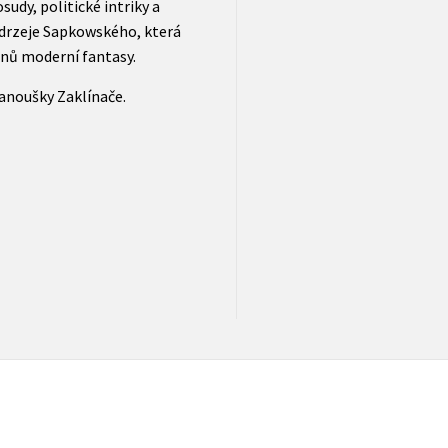
sudy, politické intriky a
drzeje Sapkowského, která
inů moderní fantasy.
fanoušky Zaklínače.