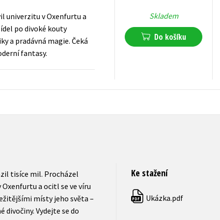
Skladem
l univerzitu v Oxenfurtu a
sídel po divoké kouty
Do košíku
riky a pradávná magie. Čeká
derní fantasy.
399
Kč
s DPH
Ke stažení
il tisíce mil. Procházel
Oxenfurtu a ocitl se ve víru
Ukázka.pdf
ežitějšími místy jeho světa –
PDF
 divočiny. Vydejte se do