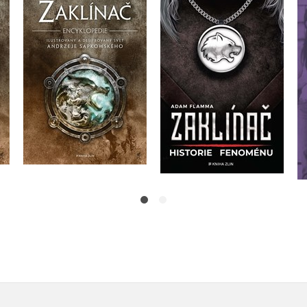
Zaklínač -
Zaklínač – historie
encyklopedie
fenoménu
Alain T. Puysségur
Adam Flamma
Do košíku
Do košíku
399 Kč
639 Kč
499 Kč
799 Kč