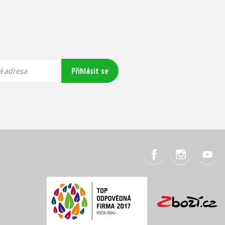
Přihlásit se
á adresa