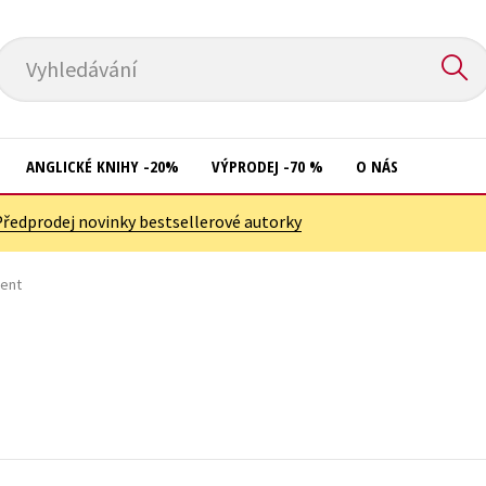
Vyhledávání
ANGLICKÉ KNIHY -20%
VÝPRODEJ -70 %
O NÁS
Předprodej novinky bestsellerové autorky
Přírodní vědy
Křížovky
Společnost, politika
nent
Kuchařky
Technika a věda
New Adult
Učebnice
Ostatní
Umění a kultura
Počítače
Výchova a pedagogika
Poezie
Young adult