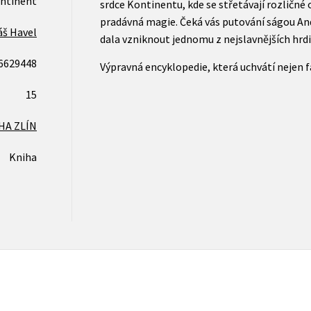
ntinent
srdce Kontinentu, kde se střetávají rozličné o
pradávná magie. Čeká vás putování ságou An
š Havel
dala vzniknout jednomu z nejslavnějších hrd
6629448
Výpravná encyklopedie, která uchvátí nejen 
15
HA ZLÍN
Kniha