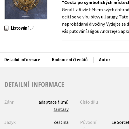
Cesta po symbolických místech 
Auto - moto
Geralt z Rivie během svých dobrodr
Jazyky
Beletrie pro děti
ocitl se ve víru bitvy u Jarugy. Ta
Kalendáře
neprobádané divočiny. Vydejte se d
Beletrie pro dospělé
Listování
vás putování ságou Andrzeje Sapk
Kariéra a osobní rozvoj
Byznys a ekonomie
Komiks
Detailní informace
Hodnocení čtenářů
Autor
V
DETAILNÍ INFORMACE
Žánr
adaptace filmů
Číslo dílu
fantasy
Jazyk
čeština
Původní
Le Sorcel