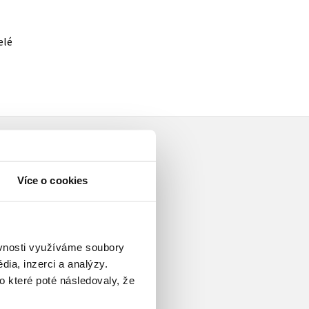
elé
Více o cookies
eko Paříže. Už jako malého
ěvnosti využíváme soubory
obin Hobbové, J. K. Rowlingové,
ia, inzerci a analýzy.
ždycky snil o tom, že začne
o které poté následovaly, že
íběhy a jednoho dne se stane
cí pro mládež i dospělé, píše