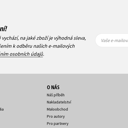
ní!
Vaše e-
Vaše e-
ě vychází, na jaké zboží je výhodná sleva,
mailová
mailová
Vaše e-mailov
adresa
adresa
ášením k odběru našich e-mailových
áním osobních údajů
.
O NÁS
Náš příběh
Nakladatelství
ia
Maloobchod
Pro autory
Pro partnery