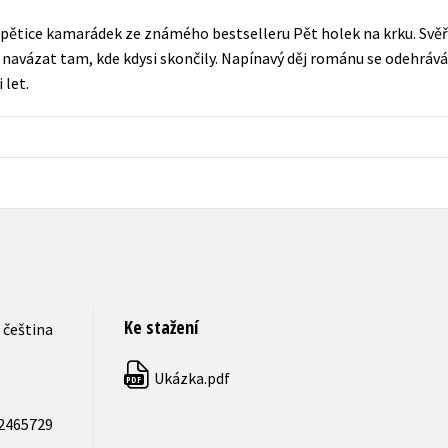
Populárně - naučná pro dospělé
 pětice kamarádek ze známého bestselleru Pět holek na krku. Svěřuj
Young adult (SK)
Populárně - naučné pro děti
dy, navázat tam, kde kdysi skončily. Napínavý děj románu se odehrává
Zahraniční literatura
 let.
Předškoláci
Zdraví a životní styl
Příroda a zahrada
šechny tituly
Ke stažení
čeština
Ukázka.pdf
PDF
2465729