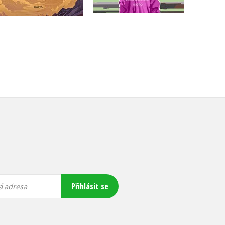
Přihlásit se
á adresa