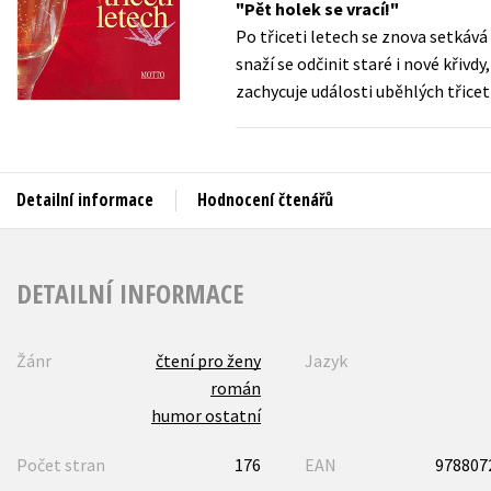
Pět holek se vrací!
Auto - moto
Po třiceti letech se znova setkává
Jazyky
Beletrie pro děti
snaží se odčinit staré i nové křiv
Kalendáře
zachycuje události uběhlých třiceti
Beletrie pro dospělé
Kariéra a osobní rozvoj
Byznys a ekonomie
Komiks
Detailní informace
Hodnocení čtenářů
V
DETAILNÍ INFORMACE
Žánr
čtení pro ženy
Jazyk
román
humor ostatní
Počet stran
176
EAN
978807