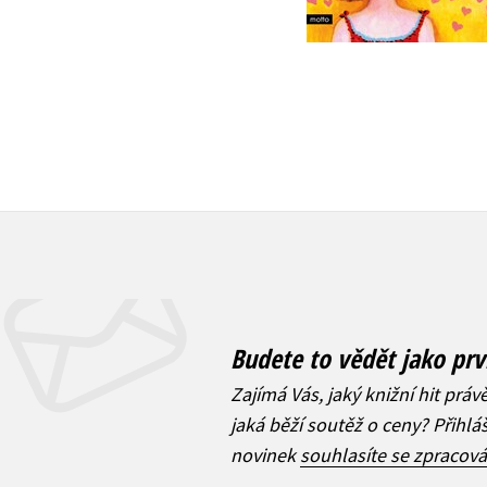
872 Kč
359 Kč
1 090 Kč
449 Kč
Budete to vědět jako prv
Zajímá Vás, jaký knižní hit práv
jaká běží soutěž o ceny? Přihl
novinek
souhlasíte se zpracov