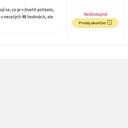
í se, co je v životě potkalo,
Nedostupné
 v necelých 48 hodinách, ale
Prodej ukončen
79
Kč
s DPH