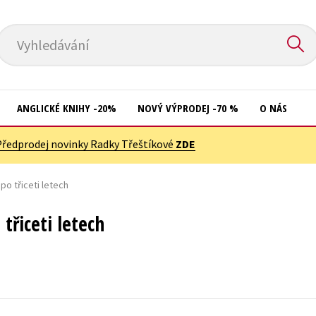
Vyhledávání
ANGLICKÉ KNIHY -20%
NOVÝ VÝPRODEJ -70 %
O NÁS
Předprodej novinky Radky Třeštíkové
ZDE
Přírodní vědy
Křížovky
Společnost, politika
po třiceti letech
Kuchařky
Technika a věda
New Adult
třiceti letech
Učebnice
Ostatní
Umění a kultura
Počítače
Výchova a pedagogika
Poezie
Young adult