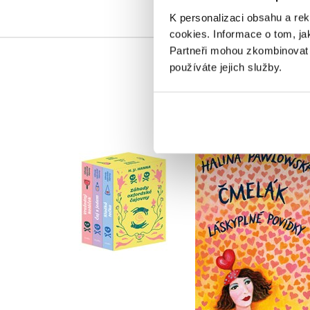
K personalizaci obsahu a re
cookies.
Informace o tom, ja
Partneři mohou zkombinovat t
používáte jejich služby.
Záhady oxfordské
Čmelák - Láskypln
čajovny - BOX
povídky
H. Y. Hanna
Halina Pawlowská
Do košíku
Do košíku