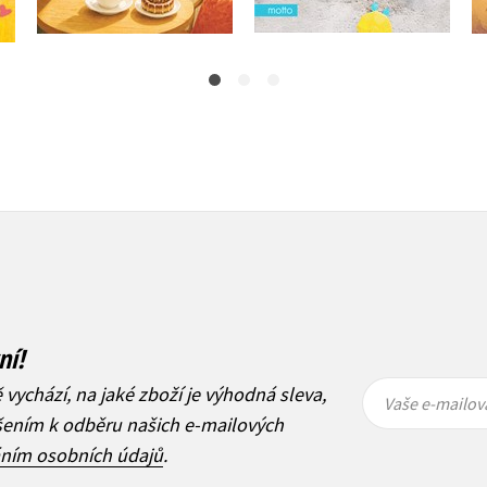
ní!
Vaše e-
Vaše e-
ě vychází, na jaké zboží je výhodná sleva,
mailová
mailová
Vaše e-mailov
adresa
adresa
ášením k odběru našich e-mailových
áním osobních údajů
.