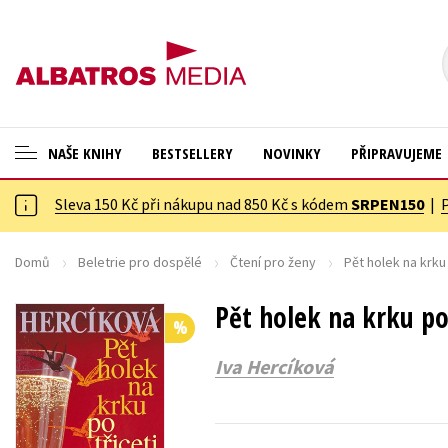
NAŠE KNIHY
BESTSELLERY
NOVINKY
PŘIPRAVUJEME
Sleva 150 Kč při nákupu nad 850 Kč s kódem
SRPEN150
|
ANGLICKÉ KNIHY -20 %
Cestování
NOVÝ VÝPRODEJ -70 %
Dárkové publikace
Domů
Beletrie pro dospělé
Čtení pro ženy
Pět holek na krku 
KNIHY S DÁRKEM
Dárkové zboží
Pět holek na krku po 
%
ASTERIX S DÁRKEM
Digitální fotografie
Iva Hercíková
🎁DÁRKOVÉ PUBLIKACE
Esoterika a duchovní svět
✉️ DÁRKOVÉ POUKAZY
Historie a military
Hobby