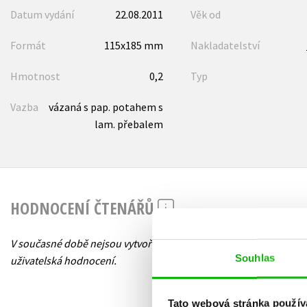
Datum vydání
22.08.2011
Věk od
Formát
115x185 mm
Nakladatelství
Hmotnost
0,2
Typ
Vazba
vázaná s pap. potahem s
lam. přebalem
HODNOCENÍ ČTENÁŘŮ
V současné době nejsou vytvořena žádná
Souhlas
uživatelská hodnocení.
Tato webová stránka použív