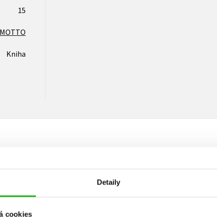
15
MOTTO
Kniha
Vaše hodnocení
Detaily
Uživatelskou recenzi mohou vkládat pouze registrovaní uživat
Přihlásit
á cookies