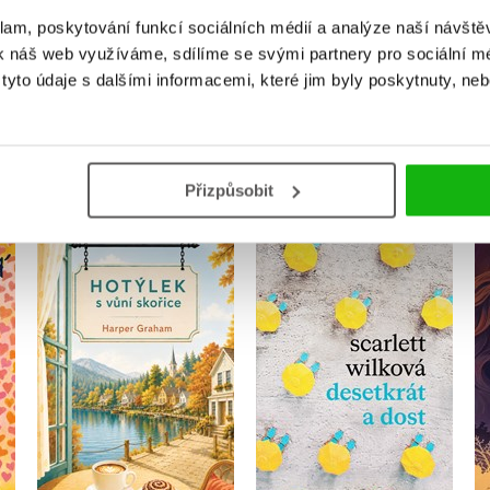
klam, poskytování funkcí sociálních médií a analýze naší návšt
k náš web využíváme, sdílíme se svými partnery pro sociální méd
yto údaje s dalšími informacemi, které jim byly poskytnuty, neb
MOHLO BY VÁS TAKÉ ZAJÍMAT
Přizpůsobit
é
Hotýlek s vůní skořice
Desetkrát a dost
Harper Graham
Scarlett Wilková
Do košíku
Do košíku
319 Kč
319 Kč
399 Kč
399 Kč