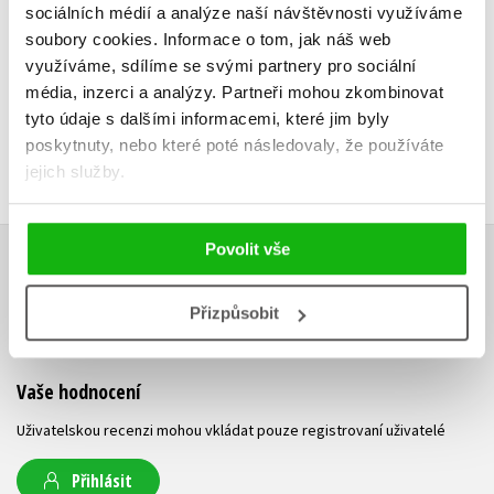
135 Kč
sociálních médií a analýze naší návštěvnosti využíváme
169 Kč
159 Kč
1
soubory cookies.
Informace o tom, jak náš web
využíváme, sdílíme se svými partnery pro sociální
média, inzerci a analýzy.
Partneři mohou zkombinovat
tyto údaje s dalšími informacemi, které jim byly
poskytnuty, nebo které poté následovaly, že používáte
jejich služby.
Povolit vše
HODNOCENÍ ČTENÁŘŮ
Přizpůsobit
V současné době nejsou vytvořena žádná uživatelská hodnocení.
Vaše hodnocení
Uživatelskou recenzi mohou vkládat pouze registrovaní uživatelé
Přihlásit