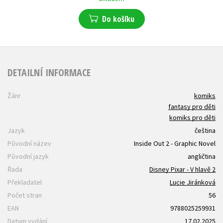
Do košíku
DETAILNÍ INFORMACE
Žánr
komiks
fantasy pro děti
komiks pro děti
Jazyk
čeština
Původní název
Inside Out 2 - Graphic Novel
Původní jazyk
angličtina
Řada
Disney Pixar - V hlavě 2
Překladatel
Lucie Jiránková
Počet stran
56
EAN
9788025259931
Datum vydání
17.02.2025