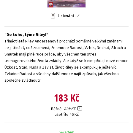
Young adult (SK)
Zahraniční literatura
Zdraví a životní styl
Listování
Všechny tituly
Do toho, týme Riley!
Třináctiletá Riley Andersenová prochází poměrně velkými změnami!
Je jí třináct, což znamená, že emoce Radost, Vztek, Nechuť, Strach a
Smutek mají plné ruce práce, aby všechen ten stres
teenagerovského života zvládly. Ale když se k nim přidají nové emoce
Úzkost, Stud, Nuda a Závist, život Riley se zkomplikuje ještě víc.
Zvládne Radost a všechny další emoce najít způsob, jak všechno
společně zvládnout?
183 Kč
229 Kč
Běžně
ušetříte 46 Kč
Skladem