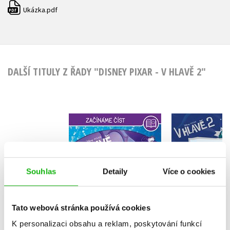
Ukázka.pdf
PDF
DALŠÍ TITULY Z ŘADY "DISNEY PIXAR - V HLAVĚ 2"
V hlavě 2 
V hlavě – Začínáme
emo
číst
Kolekt
Kolektiv
Souhlas
Detaily
Více o cookies
Tato webová stránka používá cookies
Do košíku
Do košík
K personalizaci obsahu a reklam, poskytování funkcí