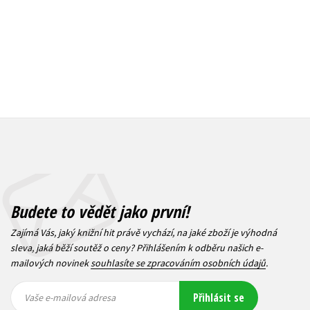
Budete to vědět jako první!
Zajímá Vás, jaký knižní hit právě vychází, na jaké zboží je výhodná
sleva, jaká běží soutěž o ceny? Přihlášením k odběru našich e-
mailových novinek
souhlasíte se zpracováním osobních údajů
.
Vaše e-
Vaše e-
Přihlásit se
mailová
mailová
Vaše e-mailová adresa
adresa
adresa