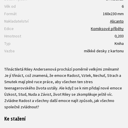
Věk od
6
Formát
160x230 mm
Nakladatelství
Alicanto
Edice
Komiksové příběhy
Hmotnost
0,203
Typ
Kniha
Vazba
měkké desky z kartonu
Třináctiletá Riley Andersenová prochází poměrně velkými změnami!
Je jí třináct, což znamená, že emoce Radost, Vztek, Nechuť, Strach a
Smutek mají plné ruce práce, aby všechen ten stres
teenagerovského života ustály. Ale když se k nim přidají nové emoce
Úzkost, Stud, Nuda a Závist, život Riley se zkomplikuje ještě víc.
Zvládne Radost a všechny další emoce najít způsob, jak všechno
společně zvládnout?
Ke stažení