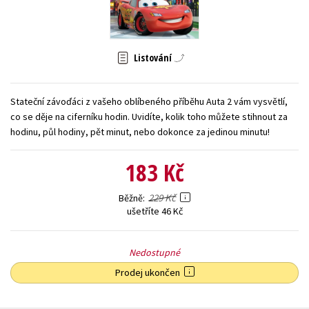
Young adult (SK)
Zahraniční literatura
Zdraví a životní styl
Všechny tituly
Listování
Stateční závoďáci z vašeho oblíbeného příběhu Auta 2 vám vysvětlí,
co se děje na ciferníku hodin. Uvidíte, kolik toho můžete stihnout za
hodinu, půl hodiny, pět minut, nebo dokonce za jedinou minutu!
183 Kč
229 Kč
Běžně
ušetříte 46 Kč
Nedostupné
Prodej ukončen