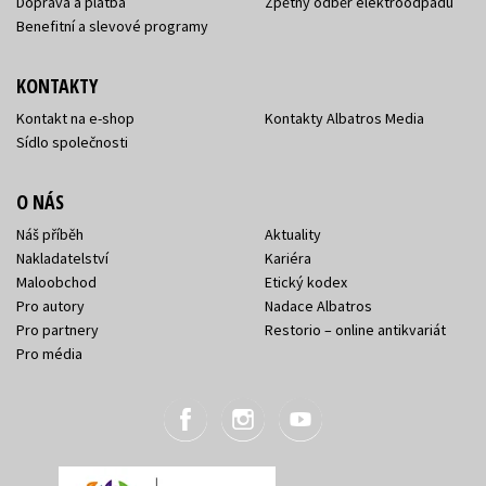
Doprava a platba
Zpětný odběr elektroodpadu
Benefitní a slevové programy
KONTAKTY
Kontakt na e-shop
Kontakty Albatros Media
Sídlo společnosti
O NÁS
Náš příběh
Aktuality
Nakladatelství
Kariéra
Maloobchod
Etický kodex
Pro autory
Nadace Albatros
Pro partnery
Restorio – online antikvariát
Pro média