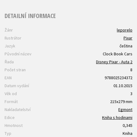
DETAILNÍ INFORMACE
Žánr
leporelo
Ilustrátor
Pixar
Jazyk
čeština
Původní název
Clock Book Cars
Řada
Disney Pixar - Auta 2
Počet stran
8
EAN
9788025234372
Datum vydání
01.10.2015
Věk od
3
Formát
215x279 mm
Nakladatelství
Egmont
Edice
Kniha s hodinami
Hmotnost
0,345
Typ
Kniha