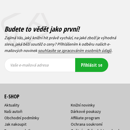
Budete to vědět jako první!
Zajímá Vás, jaký knižní hit právě vychází, na jaké zboží je výhodná
sleva, jaká běží soutěž o ceny? Přihlášením k odběru našich e-
mailových novinek
souhlasíte se zpracováním osobních údajů
.
Vaše e-
Vaše e-
Přihlásit se
mailová
mailová
Vaše e-mailová adresa
adresa
adresa
E-SHOP
Aktuality
Knižní novinky
Naši autoři
Dárkové poukazy
Obchodní podmínky
Affiliate program
Jak nakoupit
Ochrana soukromí