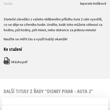
Vazba
leporelo knížkové
Stateční závoďáci z vašeho oblíbeného příběhu Auta 2 vám vysvětlí,
co se děje na ciferníku hodin. Uvidíte, kolik toho můžete stihnout za
hodinu, půl hodiny, pět minut, nebo dokonce za jedinou minutu!
Naučíte se měřit čas a využít každý okamžik!
Ke stažení
Ukázka.pdf
PDF
DALŠÍ TITULY Z ŘADY "DISNEY PIXAR - AUTA 2"