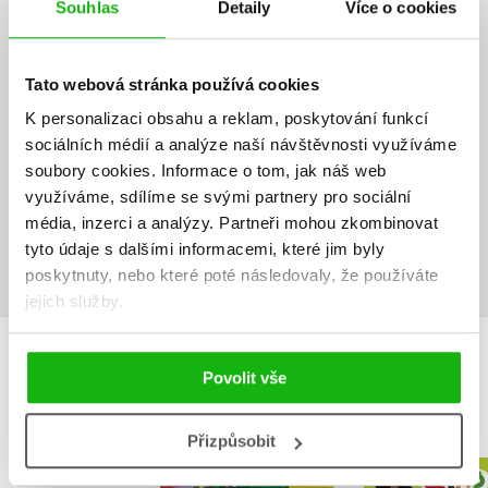
Souhlas
Detaily
Více o cookies
HODNOCENÍ ČTENÁŘŮ
Tato webová stránka používá cookies
V současné době nejsou vytvořena žádná uživatelská hodnocení.
K personalizaci obsahu a reklam, poskytování funkcí
sociálních médií a analýze naší návštěvnosti využíváme
Vaše hodnocení
soubory cookies.
Informace o tom, jak náš web
využíváme, sdílíme se svými partnery pro sociální
Uživatelskou recenzi mohou vkládat pouze registrovaní uživatelé
média, inzerci a analýzy.
Partneři mohou zkombinovat
Přihlásit
tyto údaje s dalšími informacemi, které jim byly
poskytnuty, nebo které poté následovaly, že používáte
jejich služby.
MOHLO BY VÁS TAKÉ ZAJÍMAT
Povolit vše
Přizpůsobit
Gábinin kouzelný