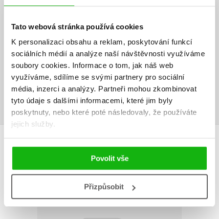
HODNOCENÍ ČTENÁŘŮ
Tato webová stránka používá cookies
V současné době nejsou vytvořena žádná uživatelská hodnocení.
K personalizaci obsahu a reklam, poskytování funkcí
Vaše hodnocení
sociálních médií a analýze naší návštěvnosti využíváme
soubory cookies.
Informace o tom, jak náš web
Uživatelskou recenzi mohou vkládat pouze registrovaní uživatelé
využíváme, sdílíme se svými partnery pro sociální
média, inzerci a analýzy.
Partneři mohou zkombinovat
Přihlásit
tyto údaje s dalšími informacemi, které jim byly
poskytnuty, nebo které poté následovaly, že používáte
jejich služby.
AUTOR KNIHY
Povolit vše
Přizpůsobit