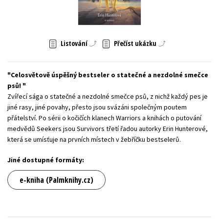
Young adult (SK)
Zahraniční literatura
Zdraví a životní styl
Všechny tituly
Listování
Přečíst ukázku
Celosvětově úspěšný bestseler o statečné a nezdolné smečce
psů!
Zvířecí sága o statečné a nezdolné smečce psů, z nichž každý pes je
jiné rasy, jiné povahy, přesto jsou svázáni společným poutem
přátelství. Po sérii o kočičích klanech Warriors a knihách o putování
medvědů Seekers jsou Survivors třetí řadou autorky Erin Hunterové,
která se umísťuje na prvních místech v žebříčku bestselerů.
Jiné dostupné formáty:
e-kniha (Palmknihy.cz)