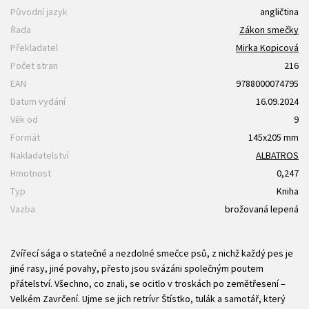
Původní jazyk
angličtina
Řada
Zákon smečky
Překladatel
Mirka Kopicová
Počet stran
216
EAN
9788000074795
Datum vydání
16.09.2024
Věk od
9
Formát
145x205 mm
Nakladatelství
ALBATROS
Hmotnost
0,247
Typ
Kniha
Vazba
brožovaná lepená
Zvířecí sága o statečné a nezdolné smečce psů, z nichž každý pes je
jiné rasy, jiné povahy, přesto jsou svázáni společným poutem
přátelství. Všechno, co znali, se ocitlo v troskách po zemětřesení –
Velkém Zavrčení. Ujme se jich retrívr Štístko, tulák a samotář, který