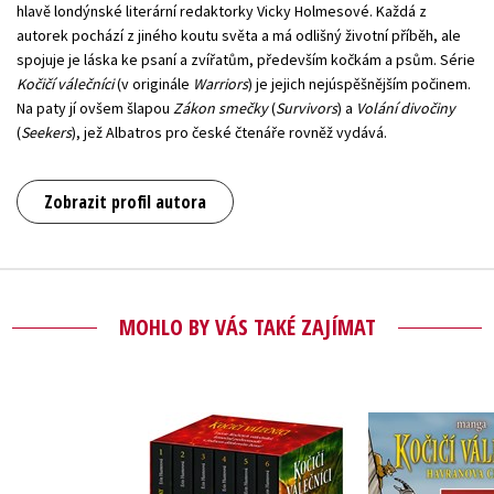
hlavě londýnské literární redaktorky Vicky Holmesové. Každá z
autorek pochází z jiného koutu světa a má odlišný životní příběh, ale
spojuje je láska ke psaní a zvířatům, především kočkám a psům. Série
Kočičí válečníci
(v originále
Warriors
) je jejich nejúspěšnějším počinem.
Na paty jí ovšem šlapou
Zákon smečky
(
Survivors
) a
Volání divočiny
(
Seekers
), jež Albatros pro české čtenáře rovněž vydává.
Zobrazit profil autora
MOHLO BY VÁS TAKÉ ZAJÍMAT
Kočičí vál
Kočičí válečníci: BOX
Havranova c
1-6
- Klan v