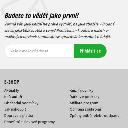
Budete to vědět jako první!
Zajímá Vás, jaký knižní hit právě vychází, na jaké zboží je výhodná
sleva, jaká běží soutěž o ceny? Přihlášením k odběru našich e-
mailových novinek
souhlasíte se zpracováním osobních údajů
.
Vaše e-
Vaše e-
Přihlásit se
mailová
mailová
Vaše e-mailová adresa
adresa
adresa
E-SHOP
Aktuality
Knižní novinky
Naši autoři
Dárkové poukazy
Obchodní podmínky
Affiliate program
Jak nakoupit
Ochrana soukromí
Doprava a platba
Zpětný odběr elektroodpadu
Benefitní a slevové programy