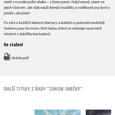
utekl z rozvalin psího útulku – z Domu pasti. I když nerad, stane se
jejich vůdcem. Jak však naučí domácí mazlíčky a vodítkové psy lovit a
přežít v divočině?
Po sérii o kočičích klanech Warriors a knihách o putování medvědů
Seekers jsou Survivors třetí řadou, která se umísťuje na prvních
místech v žebříčku bestselerů.
Ke stažení
Ukázka.pdf
PDF
DALŠÍ TITULY Z ŘADY "ZÁKON SMEČKY"