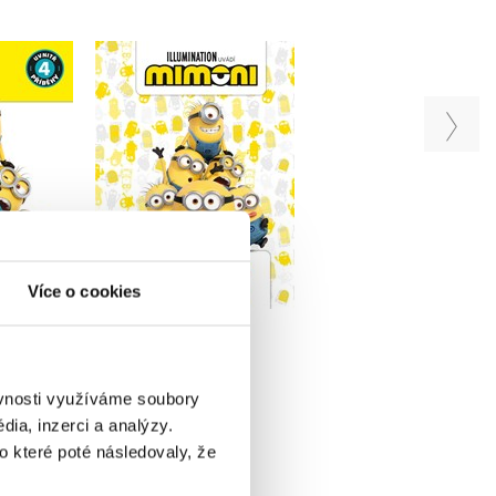
ohádková
Mimoni - 5minutové
Mimoni 2 - Mega
ička
pohádky
omalovánky
iv
Kolektiv
Kolektiv
u
Do košíku
Do košíku
Více o cookies
319 Kč
127 Kč
99 Kč
399 Kč
159 Kč
ěvnosti využíváme soubory
ia, inzerci a analýzy.
o které poté následovaly, že