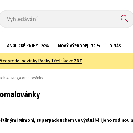
Vyhledávání
ANGLICKÉ KNIHY -20%
NOVÝ VÝPRODEJ -70 %
O NÁS
Předprodej novinky Radky Třeštíkové
ZDE
Přírodní vědy
Křížovky
Společnost, politika
uch 4 - Mega omalovánky
Kuchařky
Technika a věda
New Adult
 omalovánky
Učebnice
Ostatní
Umění a kultura
Počítače
řeštěnými Mimoni, superpadouchem ve výslužbě i jeho rodinou 
Výchova a pedagogika
Poezie
Young adult