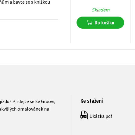
oňům a bavte se s knížkou
Skladem
Do košíku
151
Kč
s DPH
Ke stažení
ízdu? Přidejte se ke Gruovi,
 skvělých omalovánek na
Ukázka.pdf
PDF