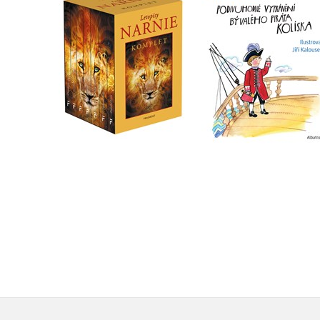
bývalého piráta
1.-7.díl – box
Kolíska
C. S. Lewis
Václav Čtvrtek
Do košíku
Do košíku
1 832 Kč
263 Kč
2 290 Kč
329 Kč