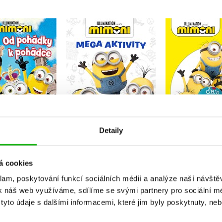
hádky k pohádce
Mimoni - Mega
Mimoni - P
– Mimoni
aktivity
knihovn
Kolektiv
Kolektiv
Kolekt
Do košíku
Do košíku
Do košík
Detaily
59 Kč
199 Kč
239 Kč
199 Kč
249 Kč
2
á cookies
klam, poskytování funkcí sociálních médií a analýze naší návšt
k náš web využíváme, sdílíme se svými partnery pro sociální méd
yto údaje s dalšími informacemi, které jim byly poskytnuty, neb