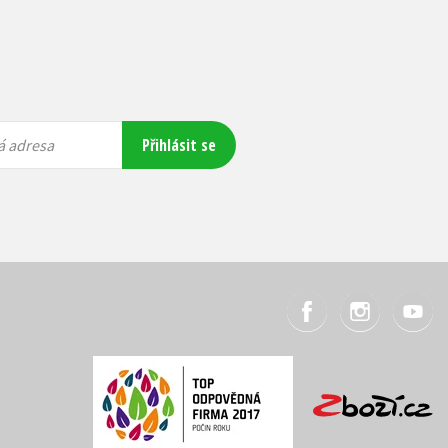
Přihlásit se
á adresa