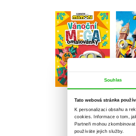
Mimoni - Vánoční
Od po
mega omalovánky
Kolektiv
Do košíku
Souhlas
135 Kč
1
169 Kč
Tato webová stránka použív
K personalizaci obsahu a re
cookies.
Informace o tom, ja
Partneři mohou zkombinovat t
používáte jejich služby.