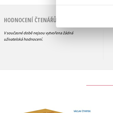
HODNOCENÍ ČTENÁŘŮ
V současné době nejsou vytvořena žádná
uživatelská hodnocení.
Podivuhodné vypráv
NARNIE – komplet