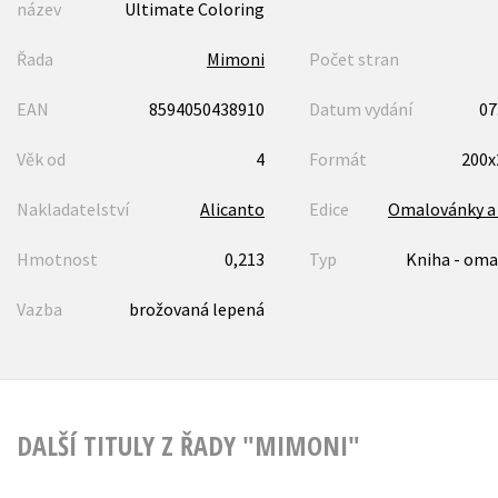
název
Ultimate Coloring
Řada
Mimoni
Počet stran
EAN
8594050438910
Datum vydání
07
Věk od
4
Formát
200
Nakladatelství
Alicanto
Edice
Omalovánky a 
Hmotnost
0,213
Typ
Kniha - oma
Vazba
brožovaná lepená
DALŠÍ TITULY Z ŘADY "MIMONI"