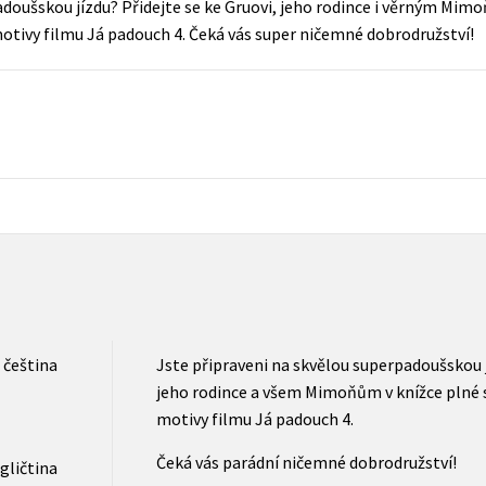
adoušskou jízdu? Přidejte se ke Gruovi, jeho rodince i věrným Mim
Populárně - naučná pro dospělé
tivy filmu Já padouch 4. Čeká vás super ničemné dobrodružství!
Young adult (SK)
Populárně - naučné pro děti
Zahraniční literatura
Předškoláci
Zdraví a životní styl
Příroda a zahrada
šechny tituly
čeština
Jste připraveni na skvělou superpadoušskou j
jeho rodince a všem Mimoňům v knížce plné
motivy filmu Já padouch 4.
Čeká vás parádní ničemné dobrodružství!
gličtina