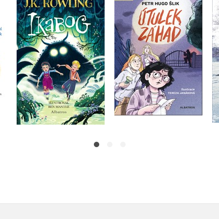
Útulek záhad
Bena Mantla
Petr Hugo Šlik
J.K. Rowling
Do košíku
Do košíku
279 Kč
349 Kč
359 Kč
449 Kč