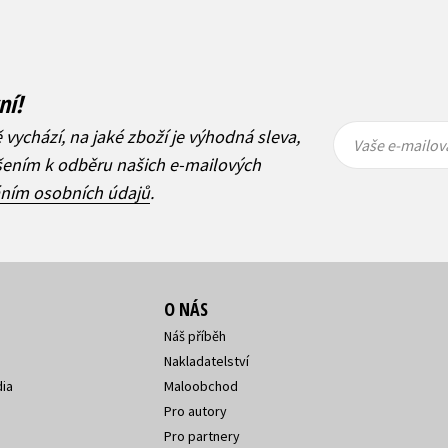
ní!
Vaše e-
Vaše e-
ě vychází, na jaké zboží je výhodná sleva,
mailová
mailová
Vaše e-mailov
adresa
adresa
ášením k odběru našich e-mailových
áním osobních údajů
.
O NÁS
Náš příběh
Nakladatelství
ia
Maloobchod
Pro autory
Pro partnery