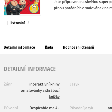
Jste připraveni na skvělou superp
Auto - moto
plnou parádních omalovánek na mo
Jazyky
Beletrie pro děti
Kalendáře
Beletrie pro dospělé
Listování
Kariéra a osobní rozvoj
Byznys a ekonomie
Komiks
Detailní informace
Řada
Hodnocení čtenářů
V
DETAILNÍ INFORMACE
Žánr
interaktivní knihy
Jazyk
omalovánky a škrábací
knížky
Původní
Despicable me 4 -
Původní jazyk
an