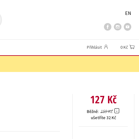
EN
Přihlásit
0 Kč
127 Kč
159 Kč
Běžně
ušetříte 32 Kč