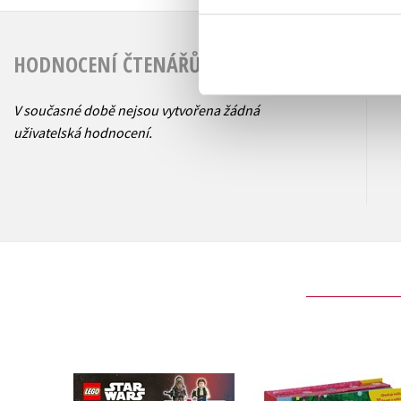
HODNOCENÍ ČTENÁŘŮ
V současné době nejsou vytvořena žádná
uživatelská hodnocení.
Gábinin kouzelný
LEGO® Star Wars™