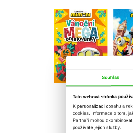
Mimoni - Vánoční
Od po
mega omalovánky
Kolektiv
Do košíku
Souhlas
135 Kč
1
169 Kč
Tato webová stránka použív
K personalizaci obsahu a re
cookies.
Informace o tom, ja
Partneři mohou zkombinovat t
používáte jejich služby.