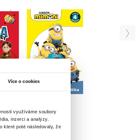
Mimoni - Pohádková
Mimoni - 5minuto
knihovnička
pohádky
4 - Mega
ánky
Kolektiv
Kolektiv
u
Do košíku
Do košíku
89 Kč
Více o cookies
239 Kč
319 Kč
299 Kč
399 Kč
ěvnosti využíváme soubory
ia, inzerci a analýzy.
o které poté následovaly, že