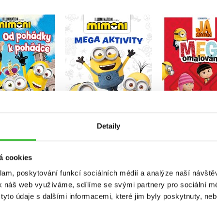
hádky k pohádce
Mimoni - Mega
– Mimoni
aktivity
Já padouch 
omalov
Kolektiv
Kolektiv
Do košík
Do košíku
Do košíku
151 Kč
1
Detaily
59 Kč
199 Kč
199 Kč
249 Kč
á cookies
klam, poskytování funkcí sociálních médií a analýze naší návšt
k náš web využíváme, sdílíme se svými partnery pro sociální méd
yto údaje s dalšími informacemi, které jim byly poskytnuty, neb