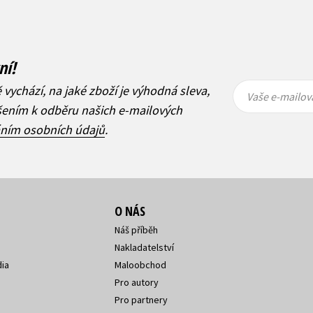
ní!
Vaše e-
Vaše e-
ě vychází, na jaké zboží je výhodná sleva,
mailová
mailová
Vaše e-mailov
adresa
adresa
ášením k odběru našich e-mailových
áním osobních údajů
.
O NÁS
Náš příběh
Nakladatelství
ia
Maloobchod
Pro autory
Pro partnery