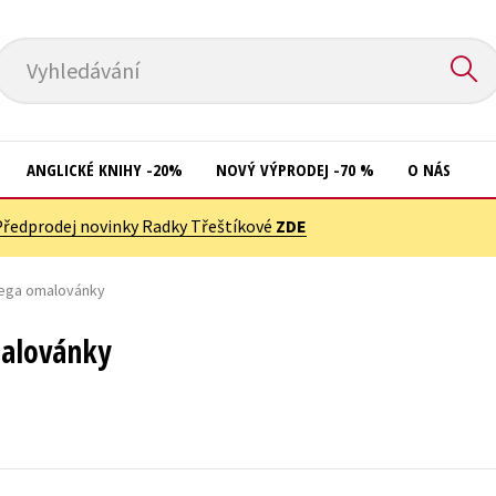
Vyhledávání
ANGLICKÉ KNIHY -20%
NOVÝ VÝPRODEJ -70 %
O NÁS
Předprodej novinky Radky Třeštíkové
ZDE
Přírodní vědy
Křížovky
Společnost, politika
Mega omalovánky
Kuchařky
Technika a věda
New Adult
alovánky
Učebnice
Ostatní
Umění a kultura
Počítače
Výchova a pedagogika
Poezie
Young adult