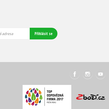
Přihlásit se
á adresa