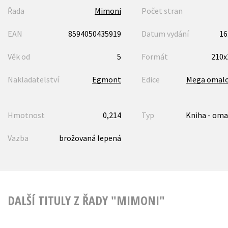
Řada
Mimoni
Počet stran
EAN
8594050435919
Datum vydání
16
Věk od
5
Formát
210
Nakladatelství
Egmont
Edice
Mega omalo
Hmotnost
0,214
Typ
Kniha - oma
Vazba
brožovaná lepená
DALŠÍ TITULY Z ŘADY "MIMONI"