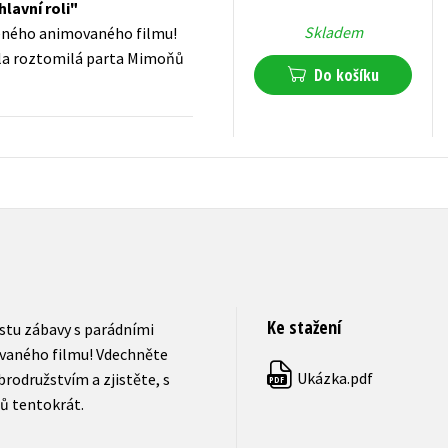
lavní roli
Skladem
beného animovaného filmu!
šla roztomilá parta Mimoňů
Do košíku
127
Kč
s DPH
Ke stažení
ustu zábavy s parádními
vaného filmu! Vdechněte
Ukázka.pdf
rodružstvím a zjistěte, s
PDF
ů tentokrát.