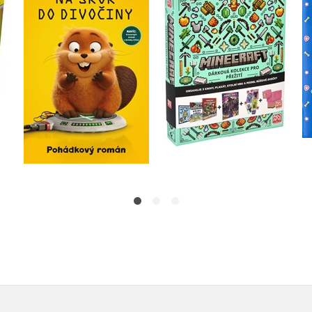
Na skok do divočiny -
Minecraft - Dárková
 s
Pohádkový román
kolekce pro přežití
Kolektiv
Kolektiv
Do košíku
Do košíku
215 Kč
479 Kč
269 Kč
599 Kč