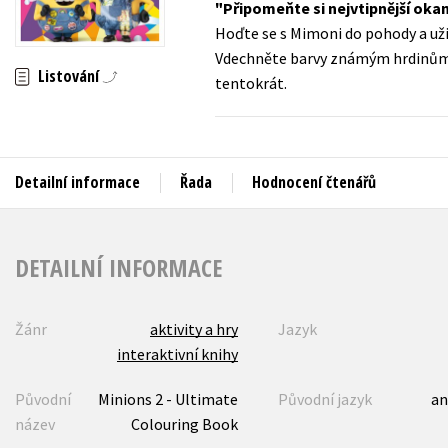
Připomeňte si nejvtipnější oka
Auto - moto
Hoďte se s Mimoni do pohody a už
Jazyky
Beletrie pro děti
Vdechněte barvy známým hrdinům i
Kalendáře
Listování
tentokrát.
Beletrie pro dospělé
Kariéra a osobní rozvoj
Byznys a ekonomie
Komiks
Detailní informace
Řada
Hodnocení čtenářů
V
DETAILNÍ INFORMACE
Žánr
aktivity a hry
Jazyk
interaktivní knihy
Původní
Minions 2 - Ultimate
Původní jazyk
an
název
Colouring Book