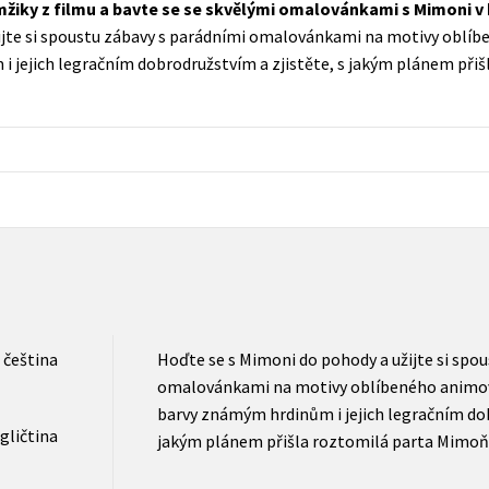
mžiky z filmu a bavte se se skvělými omalovánkami s Mimoni v h
Populárně - naučná pro dospělé
ijte si spoustu zábavy s parádními omalovánkami na motivy oblí
Young adult (SK)
Populárně - naučné pro děti
 jejich legračním dobrodružstvím a zjistěte, s jakým plánem při
Zahraniční literatura
Předškoláci
Zdraví a životní styl
Příroda a zahrada
šechny tituly
čeština
Hoďte se s Mimoni do pohody a užijte si spo
omalovánkami na motivy oblíbeného animo
barvy známým hrdinům i jejich legračním dob
gličtina
jakým plánem přišla roztomilá parta Mimoň