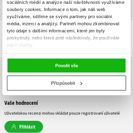
Ukázka.pdf
PDF
sociálních médií a analýze naší návštěvnosti využíváme
soubory cookies.
Informace o tom, jak náš web
využíváme, sdílíme se svými partnery pro sociální
média, inzerci a analýzy.
Partneři mohou zkombinovat
tyto údaje s dalšími informacemi, které jim byly
DALŠÍ TITULY Z ŘADY "ROBOT (SK)"
poskytnuty, nebo které poté následovaly, že používáte
jejich služby.
Povolit vše
HODNOCENÍ ČTENÁŘŮ
Přizpůsobit
V současné době nejsou vytvořena žádná uživatelská hodnocení.
Vaše hodnocení
Uživatelskou recenzi mohou vkládat pouze registrovaní uživatelé
Přihlásit