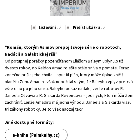
Young adult (SK)
Zahraniční literatura
Zdraví a životní styl
Všechny tituly
Listování
Přečíst ukázku
Román, ktorým Asimov prepojil svoje série o robotoch,
Nadácii a Galaktickej ríši
Od potupnej porážky pozemšťanom Eliášom Baleym uplynulo už
dvesto rokov, no Keldon Amadiro ešte stále sníva o pomste. Teraz
konečne prišla jeho chvíľa – spustil plán, ktorý môže úplne zničiť
planétu Zem. Amadiro však nepočítal s tým, že Baleyho vplyv pretrvá
ešte dlho po jeho smrti. Baleyho odkaz naďalej vedie robotov R.
Daneela Olivawa a R. Giskarda Reventlova – jediných, ktorí môžu Zem
zachrániť. Lenže Amadiro má jednu výhodu: Daneela a Giskarda viažu
tri zákony robotiky. Je to však naozaj tak?
Jiné dostupné formáty:
e-kniha (Palmknihy.cz)