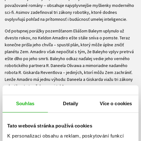
považované romány – obsahuje najvplyvnejšie myšlienky moderného
sci-fi. Asimov zadefinoval tri zákony robotiky, ktoré dodnes
ovplyvňujú pohľad na prítomnosť i budúcnosť umelej inteligencie.
Od potupnej porážky pozemšťanom Eliášom Baleym uplynulo už
dvesto rokov, no Keldon Amadiro ešte stále sníva o pomste. Teraz
konečne prišla jeho chvíľa – spustil plán, ktorý môže úplne zničiť
planétu Zem. Amadiro však nepočítal s tým, že Baleyho vplyv pretrvá
ešte dlho po jeho smrti. Baleyho odkaz naďalej vedie jeho verného
robotického partnera R. Daneela Olivawa a mimoriadne nadaného
robota R. Giskarda Reventlova – jediných, ktorí môžu Zem zachrániť.
Lenže Amadiro má jednu výhodu: Daneela a Giskarda viažu tri zákony
robotiky. Je to však naozaj tak?
Roboti a impérium je epické zavŕšenie Asimovovej série Robot, ktorá
Souhlas
Detaily
Více o cookies
spája jeho klasické príbehy o robotoch s budúcim formovaním
Galaktického Impéria.
Ke stažení
Tato webová stránka používá cookies
K personalizaci obsahu a reklam, poskytování funkcí