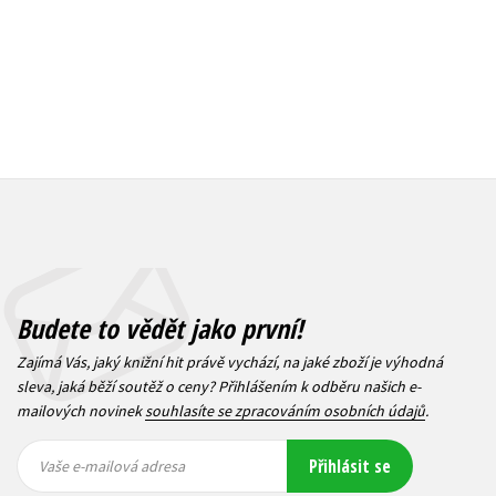
Budete to vědět jako první!
Zajímá Vás, jaký knižní hit právě vychází, na jaké zboží je výhodná
sleva, jaká běží soutěž o ceny? Přihlášením k odběru našich e-
mailových novinek
souhlasíte se zpracováním osobních údajů
.
Vaše e-
Vaše e-
Přihlásit se
mailová
mailová
Vaše e-mailová adresa
adresa
adresa