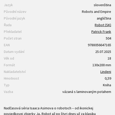
Jazyk
slovenština
Původní název
Robots and Empire
Původní jazyk
angličtina
Řada
Robot (SK)
Překladatel
Patrick Frank
Počet stran
504
EAN
9788056647165
Datum vydání
25.07.2025
Věk od
18
Formát
130x200 mm
Nakladatelství
Lindeni
Hmotnost
0,59
Typ
Kniha
Vazba
vázaná s laminovaným potahem
Nadčasová séria Isaaca Asimova o robotoch – od ikonickej
poviedkovej zbierky Ja, Robot až po štyri dnes už za klasiku