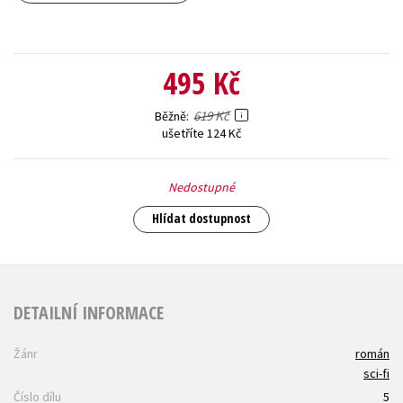
495 Kč
619 Kč
Běžně
ušetříte 124 Kč
Nedostupné
Hlídat dostupnost
DETAILNÍ INFORMACE
Žánr
román
sci-fi
Číslo dílu
5