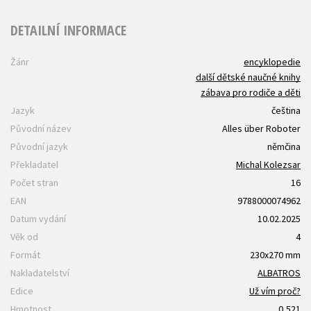
DETAILNÍ INFORMACE
Žánr
encyklopedie
další dětské naučné knihy
zábava pro rodiče a děti
Jazyk
čeština
Původní název
Alles über Roboter
Původní jazyk
němčina
Překladatel
Michal Kolezsar
Počet stran
16
EAN
9788000074962
Datum vydání
10.02.2025
Věk od
4
Formát
230x270 mm
Nakladatelství
ALBATROS
Edice
Už vím proč?
Hmotnost
0,521