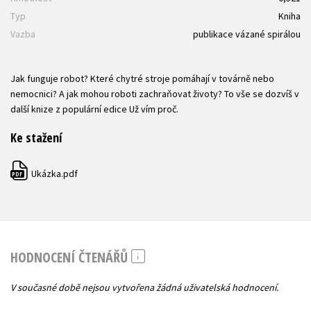
Typ
Kniha
Vazba
publikace vázané spirálou
Jak funguje robot? Které chytré stroje pomáhají v továrně nebo
nemocnici? A jak mohou roboti zachraňovat životy? To vše se dozvíš v
další knize z populární edice Už vím proč.
Ke stažení
Ukázka.pdf
PDF
HODNOCENÍ ČTENÁŘŮ
V současné době nejsou vytvořena žádná uživatelská hodnocení.