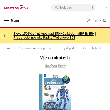
Vyhledávání
EN
ANGLICKÉ KNIHY -20 %
NOVÝ VÝPRODEJ -70 %
Menu
0 Kč
KNIHY S DÁRKEM
ASTERIX S DÁRKEM
🎁DÁRKOVÉ PUBLIKACE
✉️ DÁRKOVÉ POUKAZY
Sleva 150 Kč při nákupu nad 850 Kč s kódem
Auto - moto
Beletrie pro děti
SRPEN150
|
Předprodej novinky Radky Třeštíkové
ZDE
Beletrie pro dospělé
Byznys a ekonomie
Cestování
Domů
Populárně - naučné pro děti
Encyklopedie
Vše o robotech
Dárkové publikace
Dárkové zboží
Digitální fotografie
Vše o robotech
Esoterika a duchovní svět
Historie a military
Hobby
Jazyky
Andrea Erne
Kalendáře
Kariéra a osobní rozvoj
Komiks
Křížovky
Kuchařky
New Adult
Ostatní
Počítače
Poezie
Populárně - naučná pro dospělé
Populárně - naučné pro děti
Předškoláci
Příroda a zahrada
Přírodní vědy
Společnost, politika
Technika a věda
Učebnice
Umění a kultura
Výchova a pedagogika
Young adult