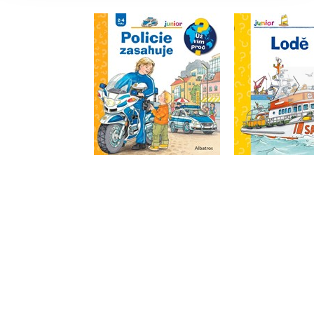
Policie zasahuje
Lod
Andrea Erne
Andrea 
Do košíku
Do košík
215 Kč
215 Kč
269 Kč
2