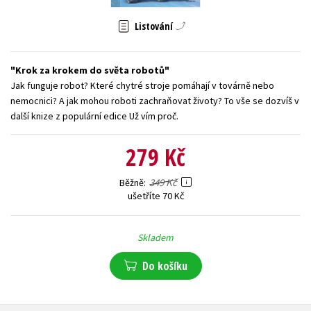
Young adult (SK)
Zahraniční literatura
Zdraví a životní styl
Listování
Všechny tituly
Krok za krokem do světa robotů
Jak funguje robot? Které chytré stroje pomáhají v továrně nebo
nemocnici? A jak mohou roboti zachraňovat životy? To vše se dozvíš v
další knize z populární edice Už vím proč.
279 Kč
349 Kč
Běžně
ušetříte 70 Kč
Skladem
Do košíku