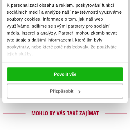
K personalizaci obsahu a reklam, poskytování funkcí
Andrea Erne
sociálních médií a analýze naší návštěvnosti využíváme
soubory cookies.
Informace o tom, jak náš web
Německá autorka Andrea Erne se narodila ve Stuttgartu v roce 1958.
využíváme, sdílíme se svými partnery pro sociální
Vystudovala germanistiku, politologii a kulturologii a po absolvování
média, inzerci a analýzy.
Partneři mohou zkombinovat
stáže pracovala jako redaktorka pro kulturu a sociální problematiku.
tyto údaje s dalšími informacemi, které jim byly
Poté přešla do nakladatelství Ravensburger Verlag jako redaktorka
poskytnuty, nebo které poté následovaly, že používáte
obrázkových knih pro děti. Po narození svých dvou dcer začala
jejich služby.
pracovat jako spisovatelka a novinářka na volné noze. Žije v
jihoněmeckém Tübingenu.
Povolit vše
Zobrazit profil autora
Přizpůsobit
MOHLO BY VÁS TAKÉ ZAJÍMAT