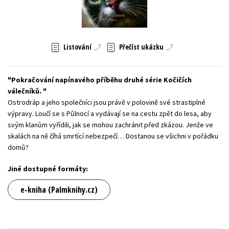
Young adult (SK)
Zahraniční literatura
Zdraví a životní styl
Všechny tituly
Listování
Přečíst ukázku
Pokračování napínavého příběhu druhé série Kočičích
válečníků.
Ostrodráp a jeho společníci jsou právě v polovině své strastiplné
výpravy. Loučí se s Půlnocí a vydávají se na cestu zpět do lesa, aby
svým klanům vyřídili, jak se mohou zachránit před zkázou. Jenže ve
skalách na ně číhá smrtící nebezpečí… Dostanou se všichni v pořádku
domů?
Jiné dostupné formáty:
e-kniha (Palmknihy.cz)