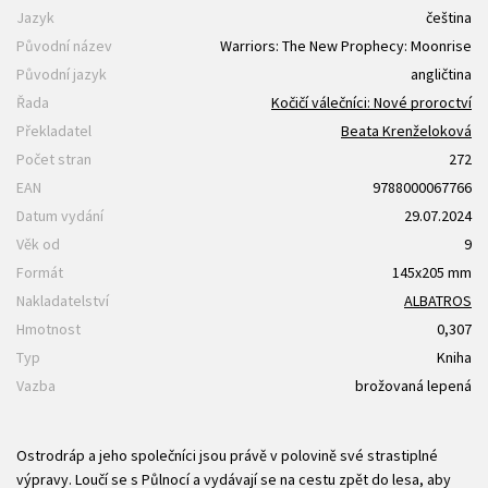
Jazyk
čeština
Původní název
Warriors: The New Prophecy: Moonrise
Původní jazyk
angličtina
Řada
Kočičí válečníci: Nové proroctví
Překladatel
Beata Krenželoková
Počet stran
272
EAN
9788000067766
Datum vydání
29.07.2024
Věk od
9
Formát
145x205 mm
Nakladatelství
ALBATROS
Hmotnost
0,307
Typ
Kniha
Vazba
brožovaná lepená
Ostrodráp a jeho společníci jsou právě v polovině své strastiplné
výpravy. Loučí se s Půlnocí a vydávají se na cestu zpět do lesa, aby