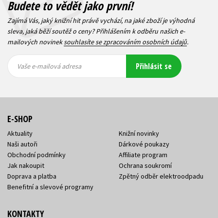
Budete to vědět jako první!
Zajímá Vás, jaký knižní hit právě vychází, na jaké zboží je výhodná
sleva, jaká běží soutěž o ceny? Přihlášením k odběru našich e-
mailových novinek
souhlasíte se zpracováním osobních údajů
.
Vaše e-
Vaše e-
Přihlásit se
mailová
mailová
Vaše e-mailová adresa
adresa
adresa
E-SHOP
Aktuality
Knižní novinky
Naši autoři
Dárkové poukazy
Obchodní podmínky
Affiliate program
Jak nakoupit
Ochrana soukromí
Doprava a platba
Zpětný odběr elektroodpadu
Benefitní a slevové programy
KONTAKTY