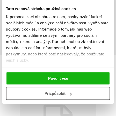
V současné době nejsou vytvořena žádná uživatelská hodnocení.
Tato webová stránka používá cookies
K personalizaci obsahu a reklam, poskytování funkcí
Vaše hodnocení
sociálních médií a analýze naší návštěvnosti využíváme
Uživatelskou recenzi mohou vkládat pouze registrovaní uživatelé
soubory cookies.
Informace o tom, jak náš web
využíváme, sdílíme se svými partnery pro sociální
Přihlásit
média, inzerci a analýzy.
Partneři mohou zkombinovat
tyto údaje s dalšími informacemi, které jim byly
poskytnuty, nebo které poté následovaly, že používáte
jejich služby.
AUTOR KNIHY
Povolit vše
Přizpůsobit