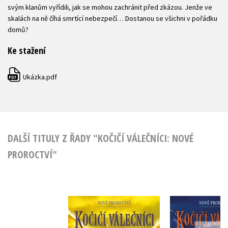
svým klanům vyřídili, jak se mohou zachránit před zkázou. Jenže ve
skalách na ně číhá smrtící nebezpečí… Dostanou se všichni v pořádku
domů?
Ke stažení
Ukázka.pdf
PDF
DALŠÍ TITULY Z ŘADY "KOČIČÍ VÁLEČNÍCI: NOVÉ
PROROCTVÍ"
Kočičí vál
Kočičí válečníci:
Nové proroc
Nové proroctví (5) -
Záře h