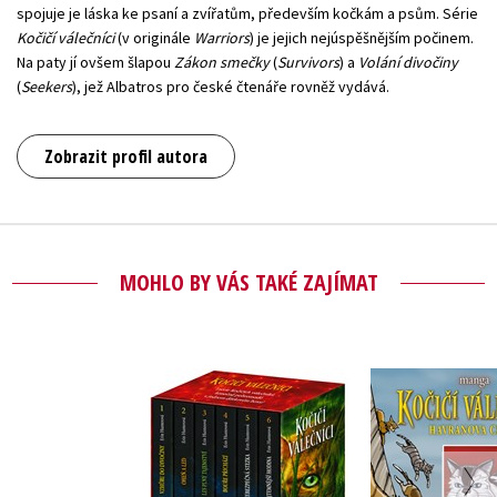
spojuje je láska ke psaní a zvířatům, především kočkám a psům. Série
Kočičí válečníci
(v originále
Warriors
) je jejich nejúspěšnějším počinem.
Na paty jí ovšem šlapou
Zákon smečky
(
Survivors
) a
Volání divočiny
(
Seekers
), jež Albatros pro české čtenáře rovněž vydává.
Zobrazit profil autora
MOHLO BY VÁS TAKÉ ZAJÍMAT
Kočičí vál
Kočičí válečníci: BOX
Havranova c
1-6
- Klan v
Erin Hunt
Erin Hunterová