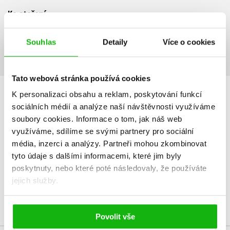
Ke stažení
Ukázka.pdf
Souhlas
Detaily
Více o cookies
PDF
Tato webová stránka používá cookies
K personalizaci obsahu a reklam, poskytování funkcí
HODNOCENÍ ČTENÁŘŮ
sociálních médií a analýze naší návštěvnosti využíváme
soubory cookies.
Informace o tom, jak náš web
V současné době nejsou vytvořena žádná uživatelská hodnocení.
využíváme, sdílíme se svými partnery pro sociální
média, inzerci a analýzy.
Partneři mohou zkombinovat
Vaše hodnocení
tyto údaje s dalšími informacemi, které jim byly
poskytnuty, nebo které poté následovaly, že používáte
Uživatelskou recenzi mohou vkládat pouze registrovaní uživatelé
jejich služby.
Přihlásit
Povolit vše