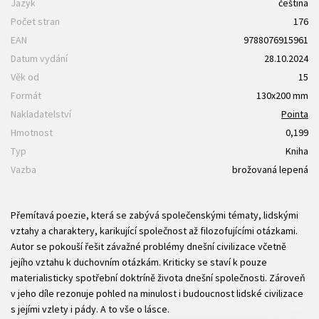
Jazyk
čeština
Počet stran
176
EAN
9788076915961
Datum vydání
28.10.2024
Věk od
15
Formát
130x200 mm
Nakladatelství
Pointa
Hmotnost
0,199
Typ
Kniha
Vazba
brožovaná lepená
Přemítavá poezie, která se zabývá společenskými tématy, lidskými
vztahy a charaktery, karikující společnost až filozofujícími otázkami.
Autor se pokouší řešit závažné problémy dnešní civilizace včetně
jejího vztahu k duchovním otázkám. Kriticky se staví k pouze
materialisticky spotřební doktríně života dnešní společnosti. Zároveň
v jeho díle rezonuje pohled na minulost i budoucnost lidské civilizace
s jejími vzlety i pády. A to vše o lásce.