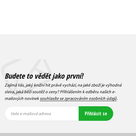
Budete to vědět jako první!
Zajímá Vás, jaký knižní hit právě vychází, na jaké zboží je výhodná
sleva, jaká běží soutěž o ceny? Přihlášením k odběru našich e-
mailových novinek
souhlasíte se zpracováním osobních údajů
.
Vaše e-
Vaše e-
Přihlásit se
mailová
mailová
Vaše e-mailová adresa
adresa
adresa