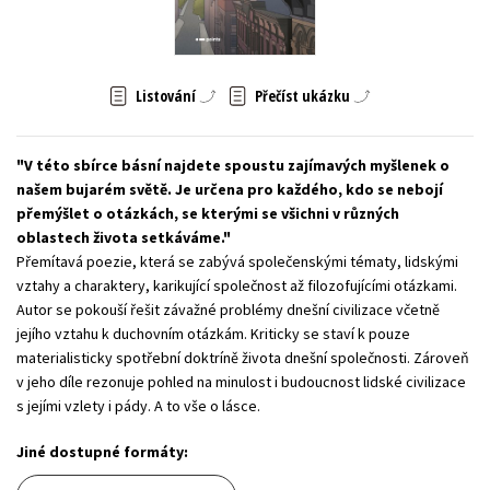
Young adult (SK)
Zahraniční literatura
Zdraví a životní styl
Všechny tituly
Listování
Přečíst ukázku
V této sbírce básní najdete spoustu zajímavých myšlenek o
našem bujarém světě. Je určena pro každého, kdo se nebojí
přemýšlet o otázkách, se kterými se všichni v různých
oblastech života setkáváme.
Přemítavá poezie, která se zabývá společenskými tématy, lidskými
vztahy a charaktery, karikující společnost až filozofujícími otázkami.
Autor se pokouší řešit závažné problémy dnešní civilizace včetně
jejího vztahu k duchovním otázkám. Kriticky se staví k pouze
materialisticky spotřební doktríně života dnešní společnosti. Zároveň
v jeho díle rezonuje pohled na minulost i budoucnost lidské civilizace
s jejími vzlety i pády. A to vše o lásce.
Jiné dostupné formáty: