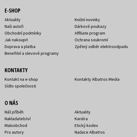
E-SHOP
Aktuality
Knižní novinky
Naši autoři
Dárkové poukazy
Obchodní podmínky
Affiliate program
Jak nakoupit
Ochrana soukromí
Doprava a platba
Zpětný odběr elektroodpadu
Benefitní a slevové programy
KONTAKTY
Kontakt na e-shop
Kontakty Albatros Media
Sídlo společnosti
O NÁS
Náš příběh
Aktuality
Nakladatelství
Kariéra
Maloobchod
Etický kodex
Pro autory
Nadace Albatros