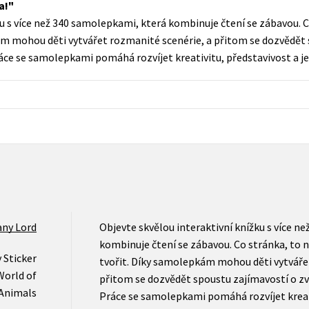
a!
Populárně - naučná pro dospělé
ku s více než 340 samolepkami, která kombinuje čtení se zábavou. 
Young adult (SK)
Populárně - naučné pro děti
ám mohou děti vytvářet rozmanité scenérie, a přitom se dozvědět 
Zahraniční literatura
ráce se samolepkami pomáhá rozvíjet kreativitu, představivost a 
Předškoláci
Zdraví a životní styl
Příroda a zahrada
šechny tituly
ny Lord
Objevte skvělou interaktivní knížku s více n
kombinuje čtení se zábavou. Co stránka, to
 Sticker
tvořit. Díky samolepkám mohou děti vytváře
World of
přitom se dozvědět spoustu zajímavostí o zv
Animals
Práce se samolepkami pomáhá rozvíjet kreati