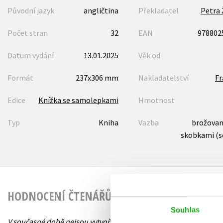
Původní jazyk
angličtina
Překladatel
Petra 
Počet stran
32
EAN
978802
Datum vydání
13.01.2025
Věk od
Formát
237x306 mm
Nakladatelství
F
Edice
Knížka se samolepkami
Hmotnost
Typ
Kniha
Vazba
brožovaná
skobkami (s
HODNOCENÍ ČTENÁŘŮ
Souhlas
V současné době nejsou vytvořena žádná