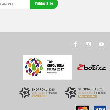
Přihlásit se
á adresa