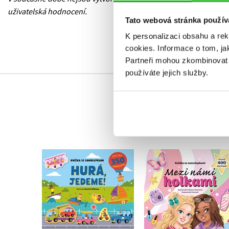
uživatelská hodnocení.
Tato webová stránka použív
K personalizaci obsahu a re
cookies.
Informace o tom, ja
Partneři mohou zkombinovat t
používáte jejich služby.
Knížka se
Knížka se
samolepkami - Hurá,
samolepkami - Mez
jedeme!
námi holkami
Joli Hannah
Joli Hannah