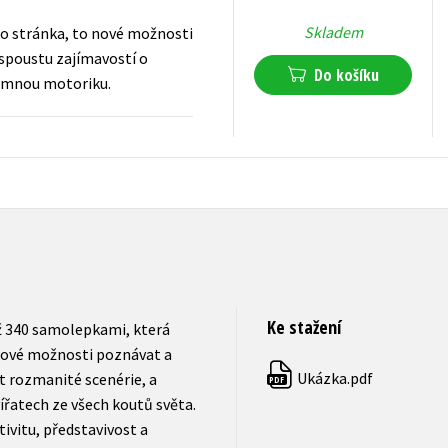
Skladem
Co stránka, to nové možnosti
spoustu zajímavostí o
Do košíku
jemnou motoriku.
159
Kč
s DPH
Ke stažení
ež 340 samolepkami, která
 nové možnosti poznávat a
Ukázka.pdf
t rozmanité scenérie, a
PDF
ířatech ze všech koutů světa.
vitu, představivost a