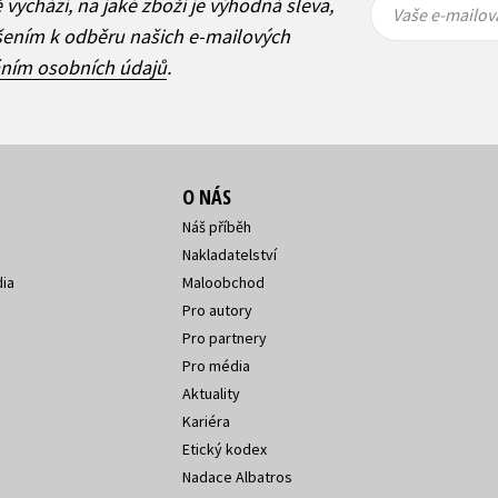
ě vychází, na jaké zboží je výhodná sleva,
mailová
mailová
Vaše e-mailov
adresa
adresa
ášením k odběru našich e-mailových
áním osobních údajů
.
O NÁS
Náš příběh
Nakladatelství
ia
Maloobchod
Pro autory
Pro partnery
Pro média
Aktuality
Kariéra
Etický kodex
Nadace Albatros