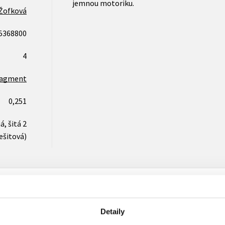
jemnou motoriku.
Žofková
5368800
4
ragment
0,251
, šitá 2
ešitová)
Detaily
Vaše hodnocení