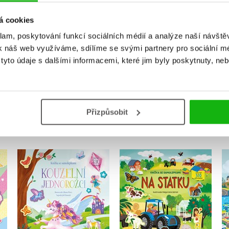
Uživatelskou recenzi mohou vkládat pouze registrovaní uživat
á cookies
klam, poskytování funkcí sociálních médií a analýze naší návšt
Přihlásit
k náš web využíváme, sdílíme se svými partnery pro sociální méd
yto údaje s dalšími informacemi, které jim byly poskytnuty, neb
MOHLO BY VÁS TAKÉ ZAJÍMAT
Přizpůsobit
Knížka se
Knížka se
i
samolepkami -
samolepkami - Na
Kouzelní jednorožci
statku
Joli Hannah
Joli Hannah