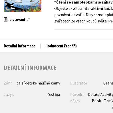
Čtení se samolepkami je zábav
Auto - moto
Objevte skvělou interaktivní kníž
Jazyky
Beletrie pro děti
poznávat a tvořit. Díky samolepk
Kalendáře
Listování
zvířatech ze všech koutů světa. P
Beletrie pro dospělé
Kariéra a osobní rozvoj
Byznys a ekonomie
Komiks
Detailní informace
Hodnocení čtenářů
V
DETAILNÍ INFORMACE
Žánr
další dětské naučné knihy
Ilustrátor
Betha
Jazyk
čeština
Původní
Deluxe Activity
název
Book - The 