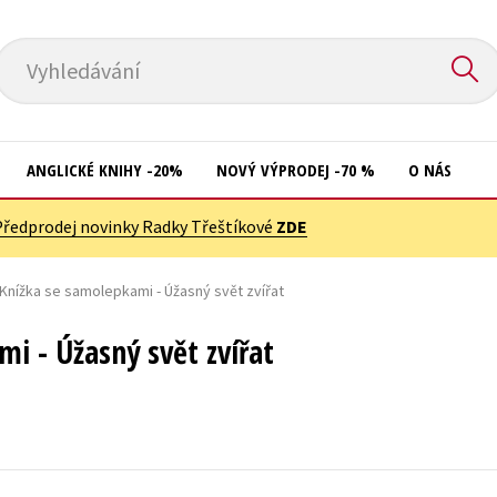
Vyhledávání
ANGLICKÉ KNIHY -20%
NOVÝ VÝPRODEJ -70 %
O NÁS
Předprodej novinky Radky Třeštíkové
ZDE
Přírodní vědy
Křížovky
Společnost, politika
Knížka se samolepkami - Úžasný svět zvířat
Kuchařky
Technika a věda
New Adult
i - Úžasný svět zvířat
Učebnice
Ostatní
Umění a kultura
Počítače
Výchova a pedagogika
Poezie
Young adult