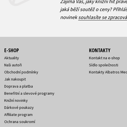
Zajímá Vás, jaký knižní hit práv
jaká běží soutěž o ceny? Přihl
novinek
souhlasíte se zpracov
E-SHOP
KONTAKTY
Aktuality
Kontakt na e-shop
Naši autoři
Sídlo společnosti
Obchodní podmínky
Kontakty Albatros Med
Jak nakoupit
Doprava a platba
Benefitní a slevové programy
Knižní novinky
Dárkové poukazy
Affiliate program
Ochrana soukromí