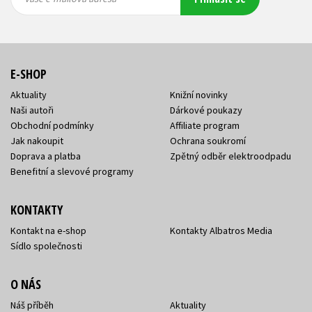
adresa
adresa
E-SHOP
Aktuality
Knižní novinky
Naši autoři
Dárkové poukazy
Obchodní podmínky
Affiliate program
Jak nakoupit
Ochrana soukromí
Doprava a platba
Zpětný odběr elektroodpadu
Benefitní a slevové programy
KONTAKTY
Kontakt na e-shop
Kontakty Albatros Media
Sídlo společnosti
O NÁS
Náš příběh
Aktuality