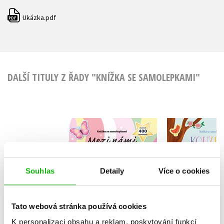
Ukázka.pdf
PDF
DALŠÍ TITULY Z ŘADY "KNÍŽKA SE SAMOLEPKAMI"
Knížka se
Knížka
samolepkami - Mezi
samolepk
námi holkami
Kouzelní je
Joli Hannah
Joli Ha
Souhlas
Detaily
Více o cookies
Tato webová stránka používá cookies
K personalizaci obsahu a reklam, poskytování funkcí