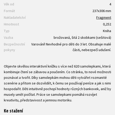
Věk od
4
Formát
237x306 mm
Nakladatelství
Fragment
Hmotnost
0,252
Typ
Kniha
Vazba
brožovaná, šitá 2 skobkami (sešitová)
Bezpečnostní
Varování! Nevhodné pro děti do 3 let. Obsahuje malé
pokyny
části, nebezpečí udušení.
Objevte skvělou interaktivní knížku s více než 620 samolepkami, která
kombinuje čtení se zábavou a poučením. Co stránka, to nové možnosti
poznávat a tvořit. Díky samolepkám mohou děti vytvářet rozmanité
scenérie a přitom se dozvědět, k čemu se používají peníze a jak s nimi
hospodařit. Děti intuitivně pochopí hodnoty různých bankovek, aniž by
musely umět počítat. Práce se samolepkami pomáhá rozvíjet
kreativitu, představivost a jemnou motoriku.
Ke stažení