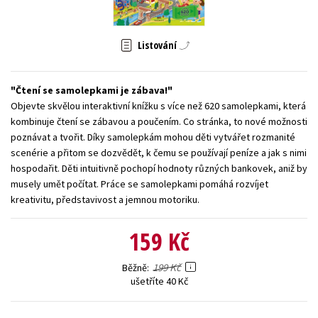
Young adult (SK)
Zahraniční literatura
Zdraví a životní styl
Listování
Všechny tituly
Čtení se samolepkami je zábava!
Objevte skvělou interaktivní knížku s více než 620 samolepkami, která
kombinuje čtení se zábavou a poučením. Co stránka, to nové možnosti
poznávat a tvořit. Díky samolepkám mohou děti vytvářet rozmanité
scenérie a přitom se dozvědět, k čemu se používají peníze a jak s nimi
hospodařit. Děti intuitivně pochopí hodnoty různých bankovek, aniž by
musely umět počítat. Práce se samolepkami pomáhá rozvíjet
kreativitu, představivost a jemnou motoriku.
159 Kč
199 Kč
Běžně
ušetříte 40 Kč