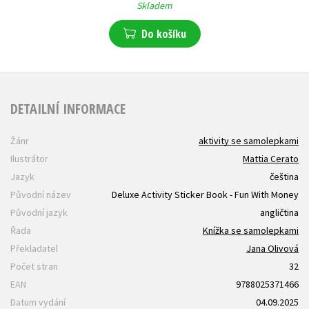
Skladem
Do košíku
DETAILNÍ INFORMACE
Žánr
aktivity se samolepkami
Ilustrátor
Mattia Cerato
Jazyk
čeština
Původní název
Deluxe Activity Sticker Book - Fun With Money
Původní jazyk
angličtina
Řada
Knížka se samolepkami
Překladatel
Jana Olivová
Počet stran
32
EAN
9788025371466
Datum vydání
04.09.2025