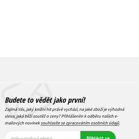
159 Kč
159 Kč
199 Kč
1
Budete to vědět jako první!
Zajímá Vás, jaký knižní hit právě vychází, na jaké zboží je výhodná
sleva, jaká běží soutěž o ceny? Přihlášením k odběru našich e-
mailových novinek
souhlasíte se zpracováním osobních údajů
.
Vaše e-
Vaše e-
Přihlásit se
mailová
mailová
Vaše e-mailová adresa