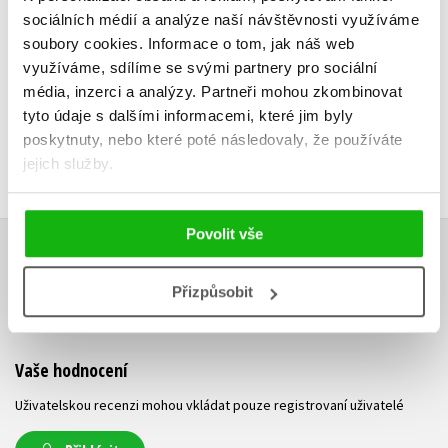
Do košíku
Do košík
sociálních médií a analýze naší návštěvnosti využíváme
159 Kč
159 Kč
soubory cookies.
Informace o tom, jak náš web
199 Kč
1
využíváme, sdílíme se svými partnery pro sociální
média, inzerci a analýzy.
Partneři mohou zkombinovat
tyto údaje s dalšími informacemi, které jim byly
poskytnuty, nebo které poté následovaly, že používáte
jejich služby.
Povolit vše
HODNOCENÍ ČTENÁŘŮ
Přizpůsobit
V současné době nejsou vytvořena žádná uživatelská hodnocení.
Vaše hodnocení
Uživatelskou recenzi mohou vkládat pouze registrovaní uživatelé