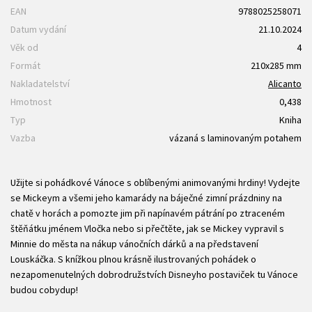
EAN
9788025258071
Datum vydání
21.10.2024
Věk od
4
Formát
210x285 mm
Nakladatelství
Alicanto
Hmotnost
0,438
Typ
Kniha
Vazba
vázaná s laminovaným potahem
Užijte si pohádkové Vánoce s oblíbenými animovanými hrdiny! Vydejte
se Mickeym a všemi jeho kamarády na báječné zimní prázdniny na
chatě v horách a pomozte jim při napínavém pátrání po ztraceném
štěňátku jménem Vločka nebo si přečtěte, jak se Mickey vypravil s
Minnie do města na nákup vánočních dárků a na představení
Louskáčka. S knížkou plnou krásně ilustrovaných pohádek o
nezapomenutelných dobrodružstvích Disneyho postaviček tu Vánoce
budou cobydup!