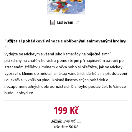
Young adult (SK)
Zahraniční literatura
Zdraví a životní styl
Všechny tituly
Listování
Užijte si pohádkové Vánoce s oblíbenými animovanými hrdiny!
Vydejte se Mickeym a všemi jeho kamarády na báječné zimní
prázdniny na chatě v horách a pomozte jim při napínavém pátrání po
ztraceném štěňátku jménem Vločka nebo si přečtěte, jak se Mickey
vypravil s Minnie do města na nákup vánočních dárků a na představení
Louskáčka. S knížkou plnou krásně ilustrovaných pohádek o
nezapomenutelných dobrodružstvích Disneyho postaviček tu Vánoce
budou cobydup!
199 Kč
249 Kč
Běžně
ušetříte 50 Kč