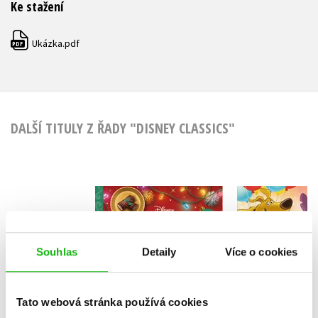
Ke stažení
Ukázka.pdf
PDF
DALŠÍ TITULY Z ŘADY "DISNEY CLASSICS"
Disney - 5
Disney - Vánoční
huňaté p
kuchařka
Kolekt
Souhlas
Detaily
Více o cookies
Tato webová stránka používá cookies