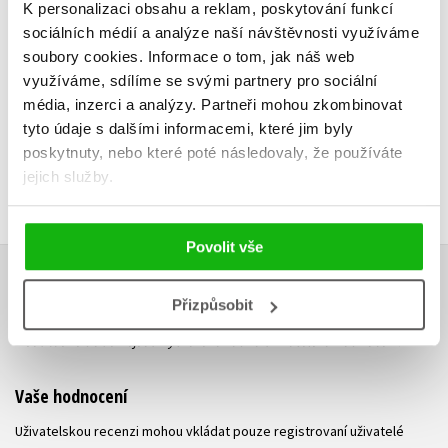
Do košíku
K personalizaci obsahu a reklam, poskytování funkcí
Do košík
sociálních médií a analýze naší návštěvnosti využíváme
239 Kč
299 Kč
319 Kč
3
soubory cookies.
Informace o tom, jak náš web
využíváme, sdílíme se svými partnery pro sociální
média, inzerci a analýzy.
Partneři mohou zkombinovat
tyto údaje s dalšími informacemi, které jim byly
poskytnuty, nebo které poté následovaly, že používáte
jejich služby.
Povolit vše
HODNOCENÍ ČTENÁŘŮ
Přizpůsobit
V současné době nejsou vytvořena žádná uživatelská hodnocení.
Vaše hodnocení
Uživatelskou recenzi mohou vkládat pouze registrovaní uživatelé