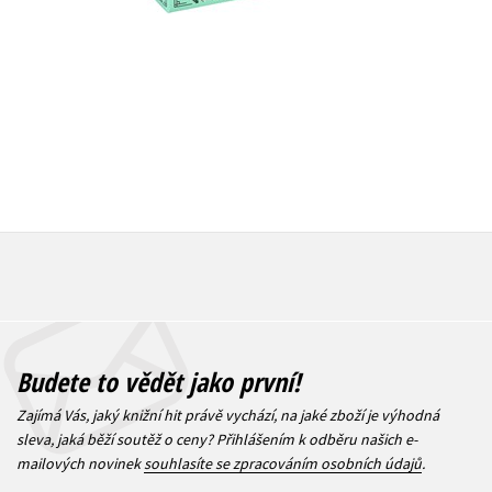
479 Kč
599 Kč
183 Kč
2
Budete to vědět jako první!
Zajímá Vás, jaký knižní hit právě vychází, na jaké zboží je výhodná
sleva, jaká běží soutěž o ceny? Přihlášením k odběru našich e-
mailových novinek
souhlasíte se zpracováním osobních údajů
.