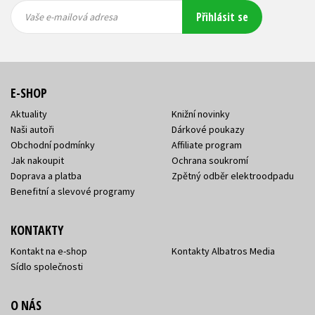
Vaše e-
Vaše e-
Přihlásit se
mailová
mailová
Vaše e-mailová adresa
adresa
adresa
E-SHOP
Aktuality
Knižní novinky
Naši autoři
Dárkové poukazy
Obchodní podmínky
Affiliate program
Jak nakoupit
Ochrana soukromí
Doprava a platba
Zpětný odběr elektroodpadu
Benefitní a slevové programy
KONTAKTY
Kontakt na e-shop
Kontakty Albatros Media
Sídlo společnosti
O NÁS