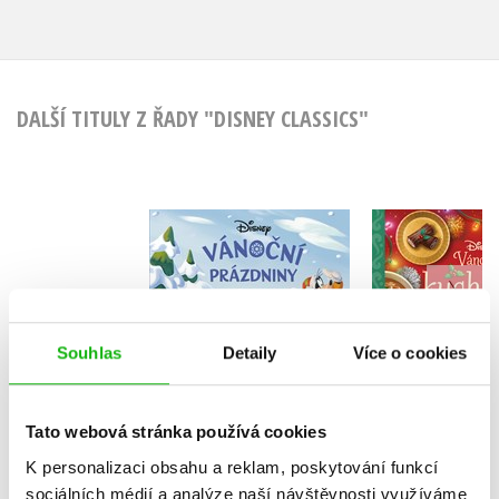
DALŠÍ TITULY Z ŘADY "DISNEY CLASSICS"
Disney - Vánoční
Disney - 
prázdniny
kucha
Kolektiv
Souhlas
Detaily
Více o cookies
Do košík
Tato webová stránka používá cookies
Do košíku
239 Kč
2
K personalizaci obsahu a reklam, poskytování funkcí
199 Kč
249 Kč
sociálních médií a analýze naší návštěvnosti využíváme