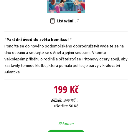
Young adult (SK)
Zahraniční literatura
Zdraví a životní styl
Listování
Všechny tituly
Parádní úvod do světa komiksu!
Ponořte se do nového podomořského dobrodružství! Vydejte se na
dno oceánu a setkejte se s Ariel a jejími sestrami. V tomto
velkolepém příběhu o rodině a přátelství se Tritonovy dcery spojí, aby
zastavily temnou kletbu, která pomalu pohlcuje barvy v království
Atlantika.
199 Kč
249 Kč
Běžně
ušetříte 50 Kč
Skladem