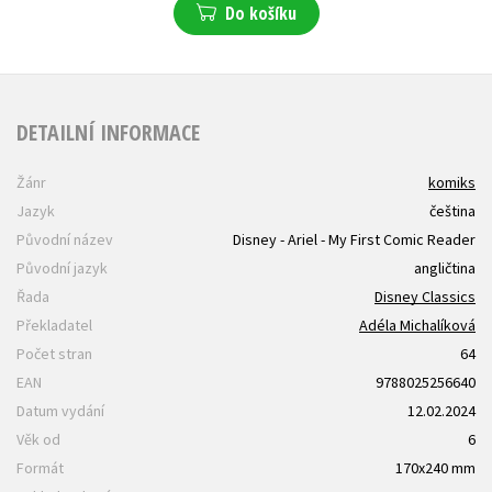
Do košíku
DETAILNÍ INFORMACE
Žánr
komiks
Jazyk
čeština
Původní název
Disney - Ariel - My First Comic Reader
Původní jazyk
angličtina
Řada
Disney Classics
Překladatel
Adéla Michalíková
Počet stran
64
EAN
9788025256640
Datum vydání
12.02.2024
Věk od
6
Formát
170x240 mm