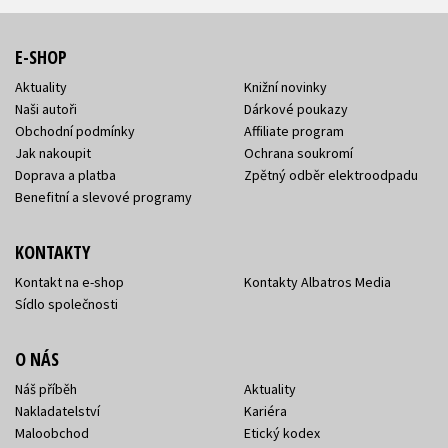
E-SHOP
Aktuality
Knižní novinky
Naši autoři
Dárkové poukazy
Obchodní podmínky
Affiliate program
Jak nakoupit
Ochrana soukromí
Doprava a platba
Zpětný odběr elektroodpadu
Benefitní a slevové programy
KONTAKTY
Kontakt na e-shop
Kontakty Albatros Media
Sídlo společnosti
O NÁS
Náš příběh
Aktuality
Nakladatelství
Kariéra
Maloobchod
Etický kodex