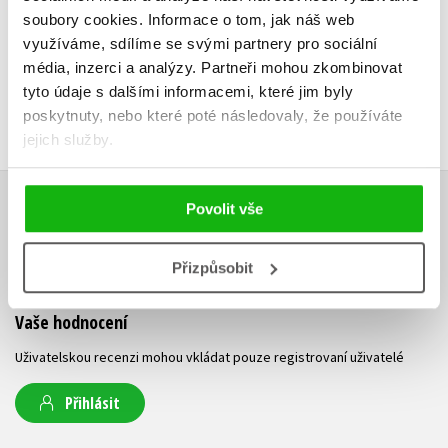
soubory cookies.
Informace o tom, jak náš web
využíváme, sdílíme se svými partnery pro sociální
média, inzerci a analýzy.
Partneři mohou zkombinovat
tyto údaje s dalšími informacemi, které jim byly
poskytnuty, nebo které poté následovaly, že používáte
jejich služby.
Povolit vše
HODNOCENÍ ČTENÁŘŮ
V současné době nejsou vytvořena žádná uživatelská hodnocení.
Přizpůsobit
Vaše hodnocení
Uživatelskou recenzi mohou vkládat pouze registrovaní uživatelé
Přihlásit