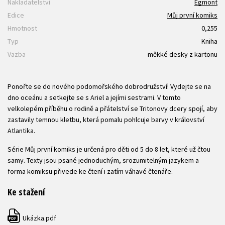
Nakladatelství
Egmont
Edice
Můj první komiks
Hmotnost
0,255
Typ
Kniha
Vazba
měkké desky z kartonu
Ponořte se do nového podomořského dobrodružství! Vydejte se na
dno oceánu a setkejte se s Ariel a jejími sestrami. V tomto
velkolepém příběhu o rodině a přátelství se Tritonovy dcery spojí, aby
zastavily temnou kletbu, která pomalu pohlcuje barvy v království
Atlantika.
Série Můj první komiks je určená pro děti od 5 do 8 let, které už čtou
samy. Texty jsou psané jednoduchým, srozumitelným jazykem a
forma komiksu přivede ke čtení i zatím váhavé čtenáře.
Ke stažení
Ukázka.pdf
PDF