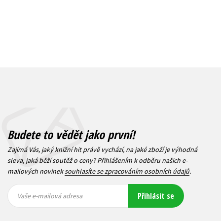
Budete to vědět jako první!
Zajímá Vás, jaký knižní hit právě vychází, na jaké zboží je výhodná
sleva, jaká běží soutěž o ceny? Přihlášením k odběru našich e-
mailových novinek
souhlasíte se zpracováním osobních údajů
.
Vaše e-
Vaše e-
Přihlásit se
mailová
mailová
Vaše e-mailová adresa
adresa
adresa