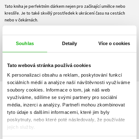
Tato kniha je perfektním dárkem nejen pro začínající umělce nebo
kreslíře. Je to také skvělý prostředek k ukrácení času na cestách
nebo v čekárnách.
Hodiny a hodiny kreativní zábavy pro všechny věkové kategorie
Ke stažení
Souhlas
Detaily
Více o cookies
Ukázka.pdf
PDF
Tato webová stránka používá cookies
K personalizaci obsahu a reklam, poskytování funkcí
sociálních médií a analýze naší návštěvnosti využíváme
soubory cookies.
Informace o tom, jak náš web
HODNOCENÍ ČTENÁŘŮ
využíváme, sdílíme se svými partnery pro sociální
média, inzerci a analýzy.
Partneři mohou zkombinovat
V současné době nejsou vytvořena žádná uživatelská hodnocení.
tyto údaje s dalšími informacemi, které jim byly
poskytnuty, nebo které poté následovaly, že používáte
jejich služby.
Vaše hodnocení