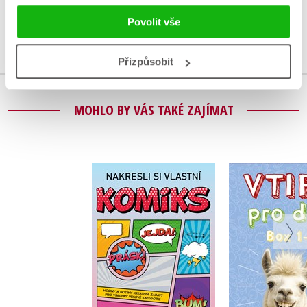
Uživatelskou recenzi mohou vkládat pouze registrovaní uživatelé
Povolit vše
Přihlásit
Přizpůsobit
MOHLO BY VÁS TAKÉ ZAJÍMAT
Nakresli si vlastní
Vtipy pro d
komiks
Zuzana Neu
Zuzana Neubauerová
Do košík