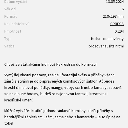
Datum vydání
13.05.2024
Věk od
6
Formát
210x297 mm
Nakladatelství
CPRESS
Hmotnost
0,294
Typ
Kniha - omalovánky
Vazba
brožovaná, šitá nitmi
Chceš se stát akčním hrdinou? Nakresli se do komiksu!
Vymýšlej vlastní postavy, reálné i fantazijní světy a příběhy všech
žánrů a ztvárni je do připravených komiksových šablon. Ať budeš
kreslit či malovat pohádky, mangy, vtipy, sci-fi nebo fantasy, zabavíš
se na dlouhé hodiny, budeš rozvíjet svou fantazii, kreativitu i
kreslířské umění.
Můžeš vytvářet krátké jednostránkové komiksy i delší příběhy s
barvitějšími zápletkami, sám, sama nebo s kamarády – je to úplně na
tobě!