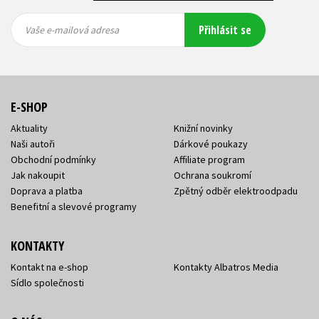
Vaše e-
Vaše e-
Přihlásit se
mailová
mailová
Vaše e-mailová adresa
adresa
adresa
E-SHOP
Aktuality
Knižní novinky
Naši autoři
Dárkové poukazy
Obchodní podmínky
Affiliate program
Jak nakoupit
Ochrana soukromí
Doprava a platba
Zpětný odběr elektroodpadu
Benefitní a slevové programy
KONTAKTY
Kontakt na e-shop
Kontakty Albatros Media
Sídlo společnosti