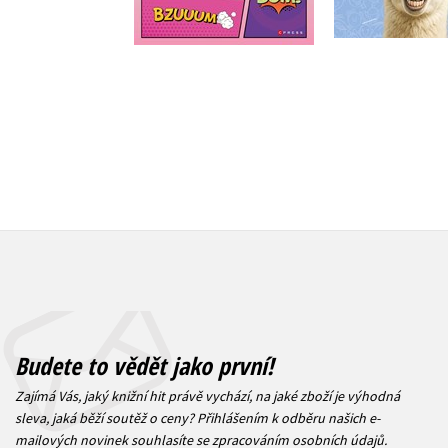
Do košíku
712 Kč
8
159 Kč
199 Kč
Budete to vědět jako první!
Zajímá Vás, jaký knižní hit právě vychází, na jaké zboží je výhodná
sleva, jaká běží soutěž o ceny? Přihlášením k odběru našich e-
mailových novinek
souhlasíte se zpracováním osobních údajů
.