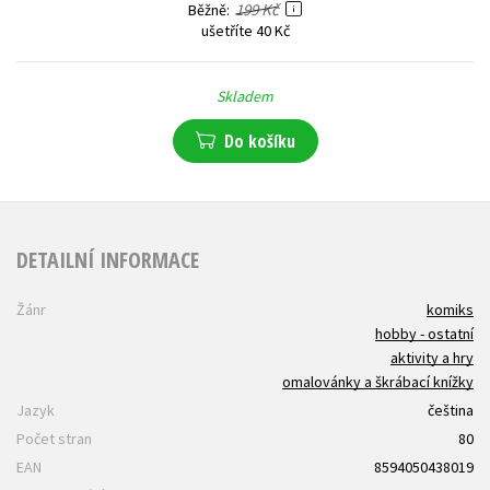
199 Kč
Běžně
ušetříte 40 Kč
Skladem
Do košíku
DETAILNÍ INFORMACE
Žánr
komiks
hobby - ostatní
aktivity a hry
omalovánky a škrábací knížky
Jazyk
čeština
Počet stran
80
EAN
8594050438019