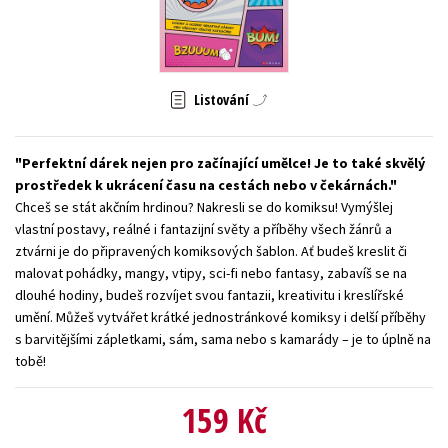
Young adult (SK)
Zahraniční literatura
Zdraví a životní styl
Všechny tituly
Listování
Perfektní dárek nejen pro začínající umělce! Je to také skvělý
prostředek k ukrácení času na cestách nebo v čekárnách.
Chceš se stát akčním hrdinou? Nakresli se do komiksu! Vymýšlej
vlastní postavy, reálné i fantazijní světy a příběhy všech žánrů a
ztvárni je do připravených komiksových šablon. Ať budeš kreslit či
malovat pohádky, mangy, vtipy, sci-fi nebo fantasy, zabavíš se na
dlouhé hodiny, budeš rozvíjet svou fantazii, kreativitu i kreslířské
umění. Můžeš vytvářet krátké jednostránkové komiksy i delší příběhy
s barvitějšími zápletkami, sám, sama nebo s kamarády – je to úplně na
tobě!
159 Kč