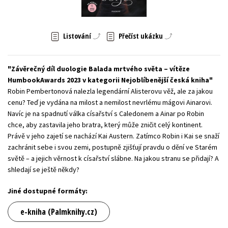
Young adult (SK)
Zahraniční literatura
Zdraví a životní styl
Listování
Přečíst ukázku
Všechny tituly
Závěrečný díl duologie Balada mrtvého světa – vítěze
HumbookAwards 2023 v kategorii Nejoblíbenější česká kniha
Robin Pembertonová nalezla legendární Alisterovu věž, ale za jakou
cenu? Teď je vydána na milost a nemilost nevrlému mágovi Ainarovi.
Navíc je na spadnutí válka císařství s Caledonem a Ainar po Robin
chce, aby zastavila jeho bratra, který může zničit celý kontinent.
Právě v jeho zajetí se nachází Kai Austern. Zatímco Robin i Kai se snaží
zachránit sebe i svou zemi, postupně zjišťují pravdu o dění ve Starém
světě – a jejich věrnost k císařství slábne. Na jakou stranu se přidají? A
shledají se ještě někdy?
Jiné dostupné formáty:
e-kniha (Palmknihy.cz)