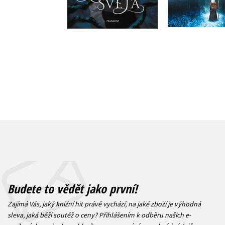
Do košíku
279 Kč
3
319 Kč
399 Kč
Budete to vědět jako první!
Zajímá Vás, jaký knižní hit právě vychází, na jaké zboží je výhodná
sleva, jaká běží soutěž o ceny? Přihlášením k odběru našich e-