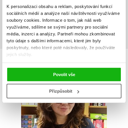
K personalizaci obsahu a reklam, poskytování funkcí
Vaše hodnocení
sociálních médií a analýze naší návštěvnosti využíváme
Uživatelskou recenzi mohou vkládat pouze registrovaní uživatelé
soubory cookies.
Informace o tom, jak náš web
využíváme, sdílíme se svými partnery pro sociální
Přihlásit
média, inzerci a analýzy.
Partneři mohou zkombinovat
tyto údaje s dalšími informacemi, které jim byly
poskytnuty, nebo které poté následovaly, že používáte
jejich služby.
AUTOR KNIHY
Povolit vše
Přizpůsobit