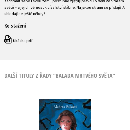
zachránit sebe i svou zemi, postupně zjišťují pravdu o dění ve Starém
světě – a jejich věrnost k císařství slábne. Na jakou stranu se přidají? A
shledají se ještě někdy?
Ke stažení
Ukázka.pdf
PDF
DALŠÍ TITULY Z ŘADY "BALADA MRTVÉHO SVĚTA"
Balada mrtvého
světa
Alžběta Bílková