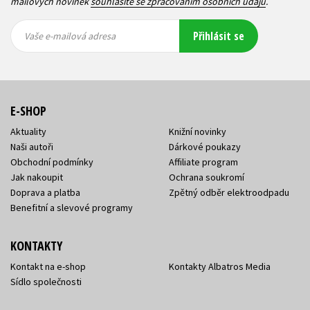
mailových novinek
souhlasíte se zpracováním osobních údajů
.
Vaše e-
Vaše e-
Přihlásit se
mailová
mailová
Vaše e-mailová adresa
adresa
adresa
E-SHOP
Aktuality
Knižní novinky
Naši autoři
Dárkové poukazy
Obchodní podmínky
Affiliate program
Jak nakoupit
Ochrana soukromí
Doprava a platba
Zpětný odběr elektroodpadu
Benefitní a slevové programy
KONTAKTY
Kontakt na e-shop
Kontakty Albatros Media
Sídlo společnosti