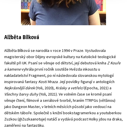
Alžběta Bílková
Alžběta Bílková se narodila v roce 1994 v Praze. Vystudovala
magisterský obor Dějiny evropské kultury na Katolické teologické
fakultě při UK. Psaní se věnuje od dětství, její debutová kniha
Z Kouře
a kamene
vyhrála první ročník soutěže Hvězda inkoustu u
nakladatelství Fragment, po ní následovala slovanskou mytologií
inspirovaná fantasy
Kosti Mraza
. Její povídky figurují v antologiích
Nejkrásnější dárek
(Yoli, 2020),
Krásky a vetřelci
(Epocha, 2021) a
Všechny barvy duhy
(Yoli, 2021). Ve volném čase se kromě psaní
věnuje čtení, filmové a seriálové tvorbě, hraním TTRPGs (většinou)
jako Dungeon Master, v letních měsících působí jako vedoucí na
dětském táboře. Společně s knižní bookstagramerkou a youtuberkou
Zuzkou (@Zuzkaanotuje) natáčí a vydává podcast Holky jdou na draka,
zaměřený na fantastiku.