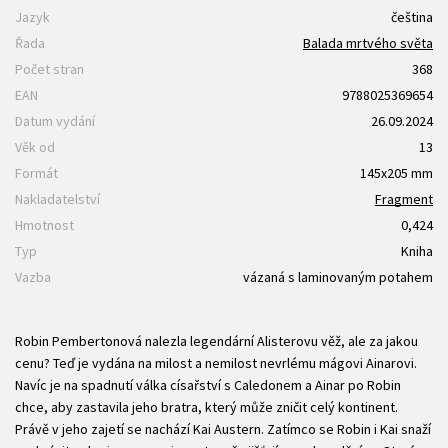
Jazyk
čeština
Řada
Balada mrtvého světa
Počet stran
368
EAN
9788025369654
Datum vydání
26.09.2024
Věk od
13
Formát
145x205 mm
Nakladatelství
Fragment
Hmotnost
0,424
Typ
Kniha
Vazba
vázaná s laminovaným potahem
Robin Pembertonová nalezla legendární Alisterovu věž, ale za jakou
cenu? Teď je vydána na milost a nemilost nevrlému mágovi Ainarovi.
Navíc je na spadnutí válka císařství s Caledonem a Ainar po Robin
chce, aby zastavila jeho bratra, který může zničit celý kontinent.
Právě v jeho zajetí se nachází Kai Austern. Zatímco se Robin i Kai snaží