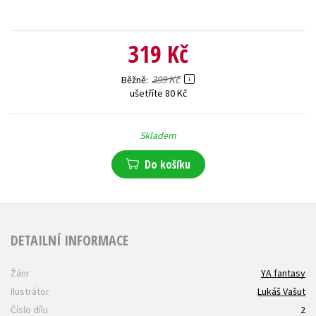
319 Kč
399 Kč
Běžně
ušetříte 80 Kč
Skladem
Do košíku
DETAILNÍ INFORMACE
Žánr
YA fantasy
Ilustrátor
Lukáš Vašut
Číslo dílu
2