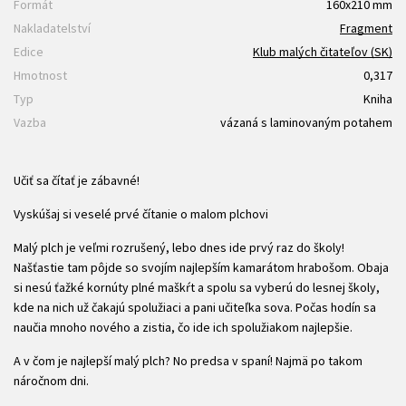
Formát
160x210 mm
Nakladatelství
Fragment
Edice
Klub malých čitateľov (SK)
Hmotnost
0,317
Typ
Kniha
Vazba
vázaná s laminovaným potahem
Učiť sa čítať je zábavné!
Vyskúšaj si veselé prvé čítanie o malom plchovi
Malý plch je veľmi rozrušený, lebo dnes ide prvý raz do školy!
Našťastie tam pôjde so svojím najlepším kamarátom hrabošom. Obaja
si nesú ťažké kornúty plné maškŕt a spolu sa vyberú do lesnej školy,
kde na nich už čakajú spolužiaci a pani učiteľka sova. Počas hodín sa
naučia mnoho nového a zistia, čo ide ich spolužiakom najlepšie.
A v čom je najlepší malý plch? No predsa v spaní! Najmä po takom
náročnom dni.