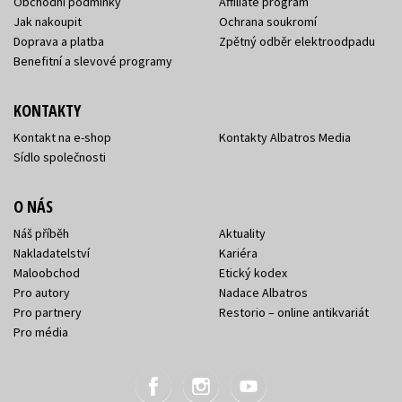
Obchodní podmínky
Affiliate program
Jak nakoupit
Ochrana soukromí
Doprava a platba
Zpětný odběr elektroodpadu
Benefitní a slevové programy
KONTAKTY
Kontakt na e-shop
Kontakty Albatros Media
Sídlo společnosti
O NÁS
Náš příběh
Aktuality
Nakladatelství
Kariéra
Maloobchod
Etický kodex
Pro autory
Nadace Albatros
Pro partnery
Restorio – online antikvariát
Pro média