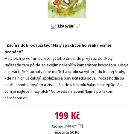
Young adult (SK)
Zahraniční literatura
Zdraví a životní styl
Všechny tituly
Listování
Začína dobrodružstvo! Malý spachtoš ho však nesmie
prepásť!
Malý plch je veľmi rozrušený, lebo dnes ide prvý raz do školy!
Našťastie tam pôjde so svojím najlepším kamarátom hrabošom. Obaja
si nesú ťažké kornúty plné maškŕt a spolu sa vyberú do lesnej školy,
kde na nich už čakajú spolužiaci a pani učiteľka sova. Počas hodín sa
naučia mnoho nového a zistia, čo ide ich spolužiakom najlepšie. A v
čom je najlepší malý plch? No predsa v spaní! Najmä po takom
náročnom dni.
199 Kč
249 Kč
Běžně
ušetříte 50 Kč