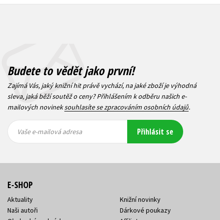
Budete to vědět jako první!
Zajímá Vás, jaký knižní hit právě vychází, na jaké zboží je výhodná
sleva, jaká běží soutěž o ceny? Přihlášením k odběru našich e-
mailových novinek
souhlasíte se zpracováním osobních údajů
.
Vaše e-
Vaše e-
Přihlásit se
mailová
mailová
Vaše e-mailová adresa
adresa
adresa
E-SHOP
Aktuality
Knižní novinky
Naši autoři
Dárkové poukazy