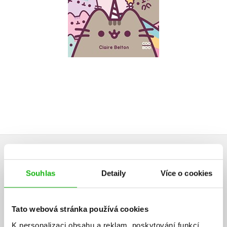
Do košíku
223 Kč
279 Kč
HODNOCENÍ ČTENÁŘŮ
Souhlas
Detaily
Více o cookies
V současné době nejsou vytvořena žádná uživatelská hodnocení.
Tato webová stránka používá cookies
Vaše hodnocení
K personalizaci obsahu a reklam, poskytování funkcí