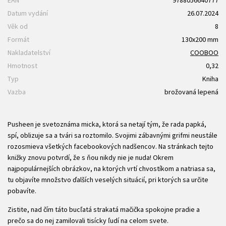
Datum vydání
26.07.2024
Věk od
8
Formát
130x200 mm
Nakladatelství
COOBOO
Hmotnost
0,32
Typ
Kniha
Vazba
brožovaná lepená
Pusheen je svetoznáma micka, ktorá sa netají tým, že rada papká,
spí, oblizuje sa a tvári sa roztomilo. Svojimi zábavnými grifmi neustále
rozosmieva všetkých facebookových nadšencov. Na stránkach tejto
knižky znovu potvrdí, že s ňou nikdy nie je nuda! Okrem
najpopulárnejších obrázkov, na ktorých vrtí chvostíkom a natriasa sa,
tu objavíte množstvo ďalších veselých situácií, pri ktorých sa určite
pobavíte.
Zistite, nad čím táto bucľatá strakatá mačička spokojne pradie a
prečo sa do nej zamilovali tisícky ľudí na celom svete.