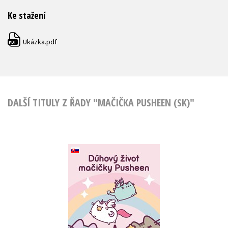
Ke stažení
Ukázka.pdf
PDF
DALŠÍ TITULY Z ŘADY "MAČIČKA PUSHEEN (SK)"
Dúhový život
mačičky Pusheen
(slovensky)
Claire Belton