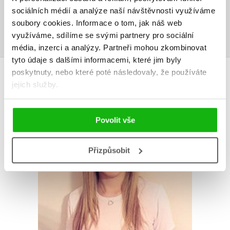
Uživatelskou recenzi mohou vkládat pouze registrovaní uživatelé
sociálních médií a analýze naší návštěvnosti využíváme
soubory cookies.
Informace o tom, jak náš web
Přihlásit
využíváme, sdílíme se svými partnery pro sociální
média, inzerci a analýzy.
Partneři mohou zkombinovat
tyto údaje s dalšími informacemi, které jim byly
AUTOR KNIHY
poskytnuty, nebo které poté následovaly, že používáte
jejich služby.
Povolit vše
Přizpůsobit