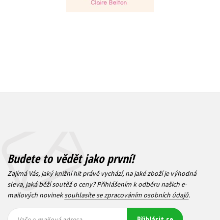
Budete to vědět jako první!
Zajímá Vás, jaký knižní hit právě vychází, na jaké zboží je výhodná
sleva, jaká běží soutěž o ceny? Přihlášením k odběru našich e-
mailových novinek
souhlasíte se zpracováním osobních údajů
.
Vaše e-
Vaše e-
Přihlásit se
mailová
mailová
Vaše e-mailová adresa