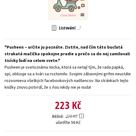
Young adult (SK)
Zahraniční literatura
Zdraví a životní styl
Všechny tituly
Listování
Pusheen – určite ju poznáte. Zistite, nad čím táto bucľatá
strakatá mačička spokojne pradie a prečo sa do nej zamilovali
tisícky ľudí na celom svete.
Pusheen je svetoznáma micka, ktorá sa netají tým, že rada papká,
spí, oblizuje sa a tvári sa roztomilo. Svojimi zábavnými grifmi neustále
rozosmieva všetkých facebookových nadšencov. Na stránkach tejto
knižky znovu potvrdí, že s ňou nikdy nie je nuda!
223 Kč
279 Kč
Běžně
ušetříte 56 Kč