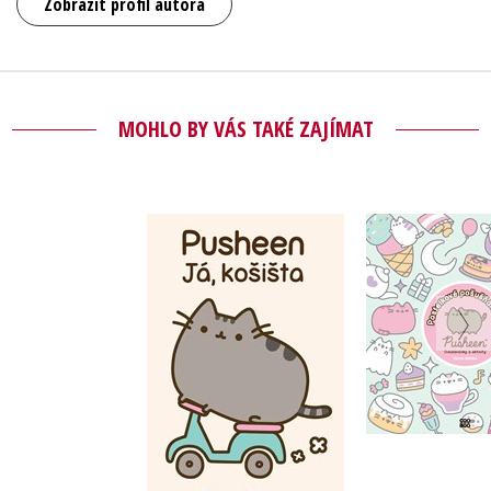
Zobrazit profil autora
MOHLO BY VÁS TAKÉ ZAJÍMAT
Pusheen: Pa
Pusheen - Já, košišta
pošušňá
Claire Belton
Claire B
Do košíku
Do košík
239 Kč
199 Kč
299 Kč
2