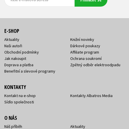
adresa
adresa
E-SHOP
Aktuality
Knižní novinky
Naši autoři
Dárkové poukazy
Obchodní podmínky
Affiliate program
Jak nakoupit
Ochrana soukromí
Doprava a platba
Zpětný odběr elektroodpadu
Benefitní a slevové programy
KONTAKTY
Kontakt na e-shop
Kontakty Albatros Media
Sídlo společnosti
O NÁS
Náš příběh
Aktuality