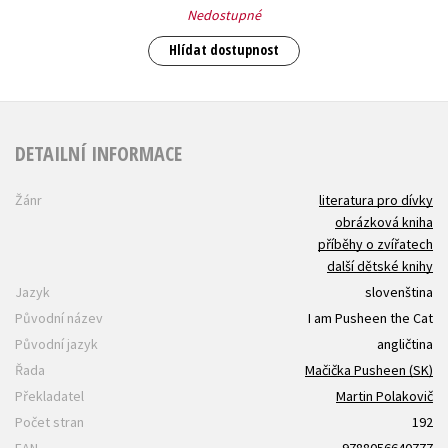
Nedostupné
Hlídat dostupnost
DETAILNÍ INFORMACE
Žánr
literatura pro dívky
obrázková kniha
příběhy o zvířatech
další dětské knihy
Jazyk
slovenština
Původní název
I am Pusheen the Cat
Původní jazyk
angličtina
Řada
Mačička Pusheen (SK)
Překladatel
Martin Polakovič
Počet stran
192
EAN
9788056640777