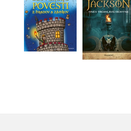
(slovensky)
(slovensky)
Rick Riordan
Viola Jakubičková
Do košíku
Do košíku
263 Kč
329 Kč
335 Kč
419 Kč