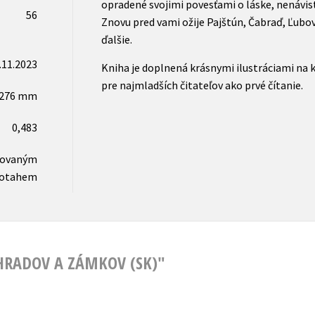
opradené svojimi povesťami o láske, nenávisti
56
Znovu pred vami ožije Pajštún, Čabraď, Ľu
ďalšie.
.11.2023
Kniha je doplnená krásnymi ilustráciami na 
pre najmladších čitateľov ako prvé čítanie.
x276 mm
0,483
novaným
otahem
 HRADOV A ZÁMKOV (SK)"