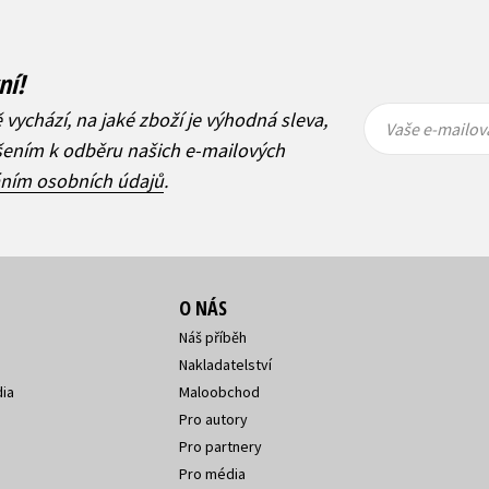
ní!
Vaše e-
Vaše e-
ě vychází, na jaké zboží je výhodná sleva,
mailová
mailová
Vaše e-mailov
adresa
adresa
ášením k odběru našich e-mailových
áním osobních údajů
.
O NÁS
Náš příběh
Nakladatelství
ia
Maloobchod
Pro autory
Pro partnery
Pro média