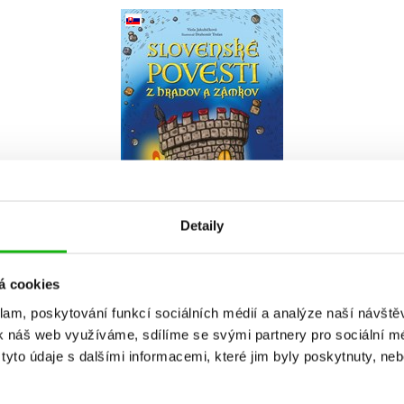
Slovenské povesti z
hradov a zámkov
(slovensky)
Viola Jakubičková
Do košíku
Detaily
263 Kč
329 Kč
á cookies
klam, poskytování funkcí sociálních médií a analýze naší návšt
k náš web využíváme, sdílíme se svými partnery pro sociální méd
yto údaje s dalšími informacemi, které jim byly poskytnuty, neb