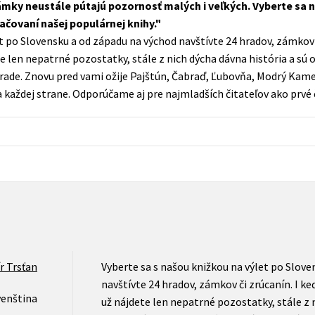
ky neustále pútajú pozornosť malých i veľkých. Vyberte sa nav
Populárně - naučná pro dospělé
čovaní našej populárnej knihy.
Young adult (SK)
Populárně - naučné pro děti
t po Slovensku a od západu na východ navštívte 24 hradov, zámkov č
Zahraniční literatura
te len nepatrné pozostatky, stále z nich dýcha dávna história a sú
Předškoláci
 zrade. Znovu pred vami ožije Pajštún, Čabraď, Ľubovňa, Modrý Kam
Zdraví a životní styl
Příroda a zahrada
 každej strane. Odporúčame aj pre najmladších čitateľov ako prvé č
šechny tituly
 Trsťan
Vyberte sa s našou knižkou na výlet po Slove
navštívte 24 hradov, zámkov či zrúcanín. I ke
venština
už nájdete len nepatrné pozostatky, stále z n