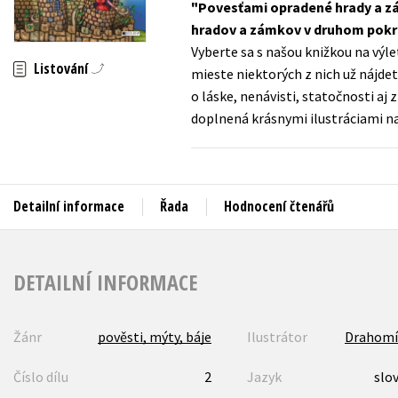
Povesťami opradené hrady a zám
Auto - moto
hradov a zámkov v druhom pokra
Jazyky
Beletrie pro děti
Vyberte sa s našou knižkou na výle
Kalendáře
Listování
mieste niektorých z nich už nájde
Beletrie pro dospělé
o láske, nenávisti, statočnosti aj
Kariéra a osobní rozvoj
Byznys a ekonomie
doplnená krásnymi ilustráciami na
Komiks
V
Detailní informace
Řada
Hodnocení čtenářů
DETAILNÍ INFORMACE
Žánr
pověsti, mýty, báje
Ilustrátor
Drahomír
Číslo dílu
2
Jazyk
slo