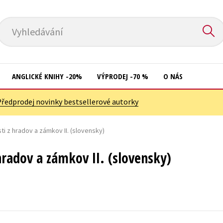
Vyhledávání
ANGLICKÉ KNIHY -20%
VÝPRODEJ -70 %
O NÁS
Předprodej novinky bestsellerové autorky
Přírodní vědy
Křížovky
Společnost, politika
i z hradov a zámkov II. (slovensky)
Kuchařky
Technika a věda
New Adult
hradov a zámkov II. (slovensky)
Učebnice
Ostatní
Umění a kultura
Počítače
Výchova a pedagogika
Poezie
Young adult