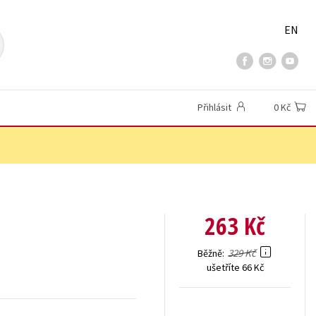
EN
Přihlásit
0 Kč
263 Kč
329 Kč
Běžně
ušetříte 66 Kč