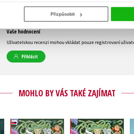
Přizpůsobit
Vaše hodnocení
Uživatelskou recenzi mohou vkládat pouze registrovaní uživat
Přihlásit
MOHLO BY VÁS TAKÉ ZAJÍMAT
nev
Fantastické tvory
Fantastičtí tvorové
(slovensky)