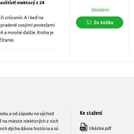
štíviť niektorý z 24
Skladem
i zrúcanín. A i keď na
Do košíku
 opradené svojimi povesťami
eň a mnohé ďalšie. Kniha je
ítanie.
263
Kč
s DPH
Ke stažení
nsku a od západu na východ
ď na mieste niektorých z nich
Ukázka.pdf
ich dýcha dávna história a sú
PDF