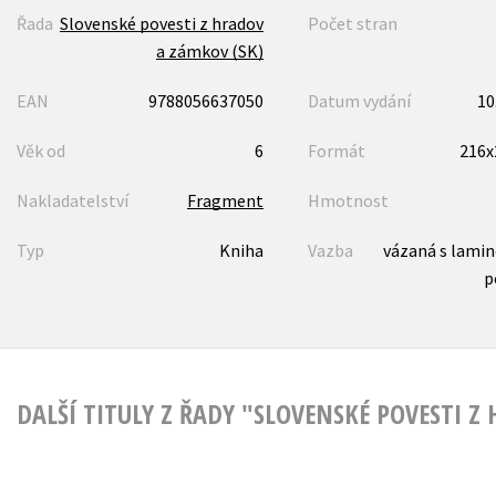
Řada
Slovenské povesti z hradov
Počet stran
a zámkov (SK)
EAN
9788056637050
Datum vydání
10
Věk od
6
Formát
216
Nakladatelství
Fragment
Hmotnost
Typ
Kniha
Vazba
vázaná s lami
p
DALŠÍ TITULY Z ŘADY "SLOVENSKÉ POVESTI Z