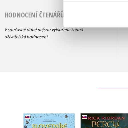
HODNOCENÍ ČTENÁŘŮ
V současné době nejsou vytvořena žádná
uživatelská hodnocení.
Percy Jackson 7 – H
Slovenské povesti z
trojhlavej bohyne
hradov a zámkov