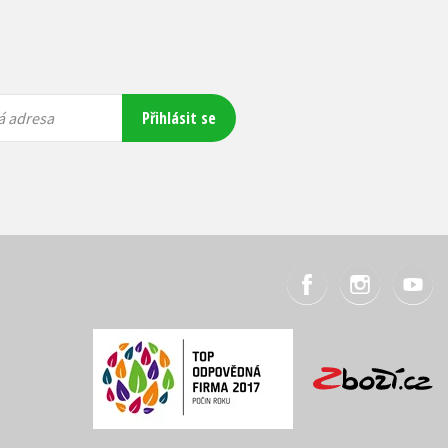
Přihlásit se
á adresa